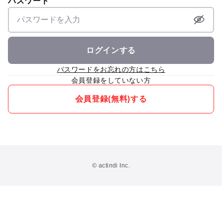
パスワード
ログインする
パスワードをお忘れの方はこちら
会員登録をしていない方
会員登録(無料)する
© actindi Inc.