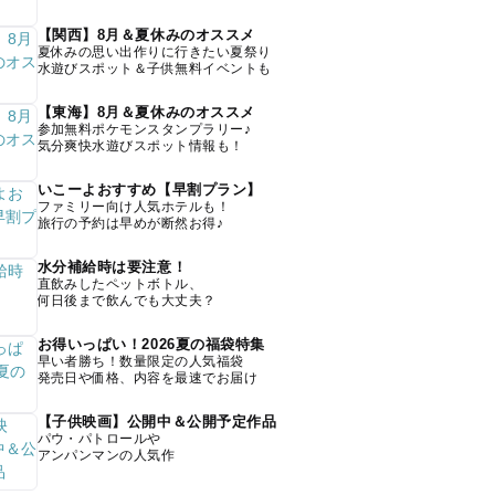
【関西】8月＆夏休みのオススメ
夏休みの思い出作りに行きたい夏祭り
水遊びスポット＆子供無料イベントも
【東海】8月＆夏休みのオススメ
参加無料ポケモンスタンプラリー♪
気分爽快水遊びスポット情報も！
いこーよおすすめ【早割プラン】
ファミリー向け人気ホテルも！
旅行の予約は早めが断然お得♪
水分補給時は要注意！
直飲みしたペットボトル、
何日後まで飲んでも大丈夫？
お得いっぱい！2026夏の福袋特集
早い者勝ち！数量限定の人気福袋
発売日や価格、内容を最速でお届け
【子供映画】公開中＆公開予定作品
パウ・パトロールや
アンパンマンの人気作