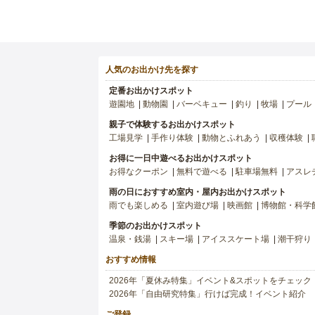
人気のお出かけ先を探す
定番お出かけスポット
遊園地
動物園
バーベキュー
釣り
牧場
プール
親子で体験するお出かけスポット
工場見学
手作り体験
動物とふれあう
収穫体験
お得に一日中遊べるお出かけスポット
お得なクーポン
無料で遊べる
駐車場無料
アスレ
雨の日におすすめ室内・屋内お出かけスポット
雨でも楽しめる
室内遊び場
映画館
博物館・科学
季節のお出かけスポット
温泉・銭湯
スキー場
アイススケート場
潮干狩り
おすすめ情報
2026年「夏休み特集」イベント&スポットをチェック
2026年「自由研究特集」行けば完成！イベント紹介
ご登録