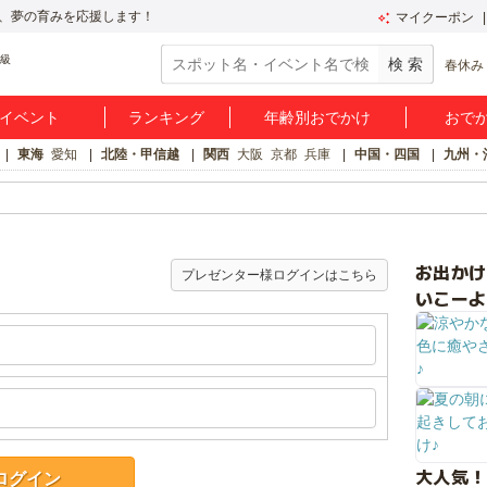
、夢の育みを応援します！
マイクーポン
春休み
イベント
ランキング
年齢別おでかけ
おで
東海
愛知
北陸・甲信越
関西
大阪
京都
兵庫
中国・四国
九州・
お出か
プレゼンター様ログインはこちら
いこーよ
大人気！