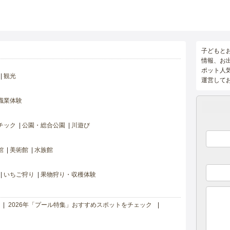
子どもと
情報、お
ポット人
観光
運営して
職業体験
チック
公園・総合公園
川遊び
館
美術館
水族館
いちご狩り
果物狩り・収穫体験
2026年「プール特集」おすすめスポットをチェック