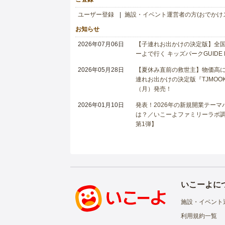
ユーザー登録
施設・イベント運営者の方(おでかけ
お知らせ
2026年07月06日
【子連れお出かけの決定版】全国6
ーよで行く キッズパークGUIDE
2026年05月28日
【夏休み直前の救世主】物価高に
連れお出かけの決定版『TJMOOK
（月）発売！
2026年01月10日
発表！2026年の新規開業テー
は？／いこーよファミリーラボ調査
第1弾】
いこーよに
施設・イベント
利用規約一覧