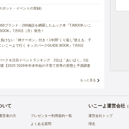
スポット・イベントの登録)
8ブランド・288施設を網羅したムック本『TJMOOK いこ
 BOOK』7月6日（月）発売！
負けない「神クーポン」付き！1年間“くり返し”使える、子
 いこーよで行く キッズパークGUIDE BOOK』7月6日
マパーク＆注目イベントランキング 2位は「あいぱく」1位
【2025⁻2026年年末年始の子育て世帯の実態と予測調査
もっと見る
ついて
いこーよ運営会社
（
運営者の方
プレゼンター利用規約一覧
運営会社トップ
よくある質問
理念