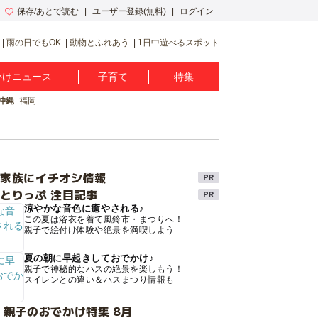
保存/あとで読む
ユーザー登録(無料)
ログイン
雨の日でもOK
動物とふれあう
1日中遊べるスポット
かけニュース
子育て
特集
沖縄
福岡
け家族にイチオシ情報
とりっぷ 注目記事
涼やかな音色に癒やされる♪
この夏は浴衣を着て風鈴市・まつりへ！
親子で絵付け体験や絶景を満喫しよう
夏の朝に早起きしておでかけ♪
親子で神秘的なハスの絶景を楽しもう！
スイレンとの違い＆ハスまつり情報も
 親子のおでかけ特集 8月