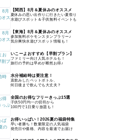
【関西】8月＆夏休みのオススメ
夏休みの思い出作りに行きたい夏祭り
水遊びスポット＆子供無料イベントも
【東海】8月＆夏休みのオススメ
参加無料ポケモンスタンプラリー♪
気分爽快水遊びスポット情報も！
いこーよおすすめ【早割プラン】
ファミリー向け人気ホテルも！
旅行の予約は早めが断然お得♪
水分補給時は要注意！
直飲みしたペットボトル、
何日後まで飲んでも大丈夫？
全国のお得なフリーきっぷ15選
子供50円均一の切符から
100円で1日乗り放題も！
お得いっぱい！2026夏の福袋特集
早い者勝ち！数量限定の人気福袋
発売日や価格、内容を最速でお届け