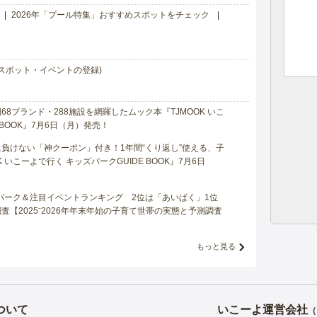
2026年「プール特集」おすすめスポットをチェック
スポット・イベントの登録)
8ブランド・288施設を網羅したムック本『TJMOOK いこ
 BOOK』7月6日（月）発売！
負けない「神クーポン」付き！1年間“くり返し”使える、子
 いこーよで行く キッズパークGUIDE BOOK』7月6日
マパーク＆注目イベントランキング 2位は「あいぱく」1位
【2025⁻2026年年末年始の子育て世帯の実態と予測調査
もっと見る
ついて
いこーよ運営会社
（