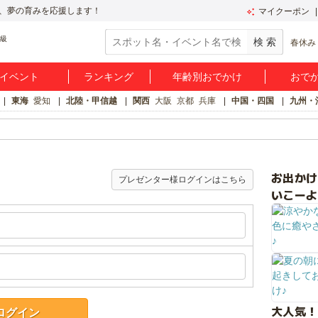
、夢の育みを応援します！
マイクーポン
春休み
イベント
ランキング
年齢別おでかけ
おで
東海
愛知
北陸・甲信越
関西
大阪
京都
兵庫
中国・四国
九州・
お出か
プレゼンター様ログインはこちら
いこーよ
大人気！