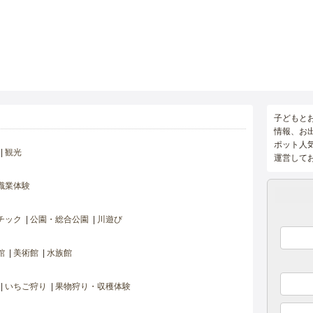
子どもと
情報、お
ポット人
観光
運営して
職業体験
チック
公園・総合公園
川遊び
館
美術館
水族館
いちご狩り
果物狩り・収穫体験