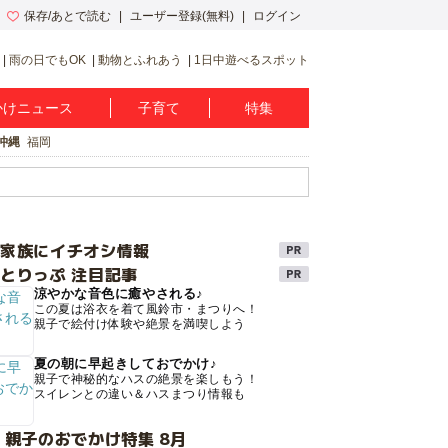
保存/あとで読む
ユーザー登録(無料)
ログイン
雨の日でもOK
動物とふれあう
1日中遊べるスポット
かけニュース
子育て
特集
沖縄
福岡
け家族にイチオシ情報
とりっぷ 注目記事
涼やかな音色に癒やされる♪
この夏は浴衣を着て風鈴市・まつりへ！
親子で絵付け体験や絶景を満喫しよう
夏の朝に早起きしておでかけ♪
親子で神秘的なハスの絶景を楽しもう！
スイレンとの違い＆ハスまつり情報も
 親子のおでかけ特集 8月