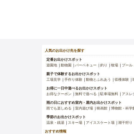
人気のお出かけ先を探す
定番お出かけスポット
遊園地
動物園
バーベキュー
釣り
牧場
プール
親子で体験するお出かけスポット
工場見学
手作り体験
動物とふれあう
収穫体験
お得に一日中遊べるお出かけスポット
お得なクーポン
無料で遊べる
駐車場無料
アスレ
雨の日におすすめ室内・屋内お出かけスポット
雨でも楽しめる
室内遊び場
映画館
博物館・科学
季節のお出かけスポット
温泉・銭湯
スキー場
アイススケート場
潮干狩り
おすすめ情報