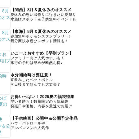
【関西】8月＆夏休みのオススメ
夏休みの思い出作りに行きたい夏祭り
水遊びスポット＆子供無料イベントも
【東海】8月＆夏休みのオススメ
参加無料ポケモンスタンプラリー♪
気分爽快水遊びスポット情報も！
いこーよおすすめ【早割プラン】
ファミリー向け人気ホテルも！
旅行の予約は早めが断然お得♪
水分補給時は要注意！
直飲みしたペットボトル、
何日後まで飲んでも大丈夫？
お得いっぱい！2026夏の福袋特集
早い者勝ち！数量限定の人気福袋
発売日や価格、内容を最速でお届け
【子供映画】公開中＆公開予定作品
パウ・パトロールや
アンパンマンの人気作