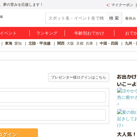
、夢の育みを応援します！
マイクーポン
春休み
イベント
ランキング
年齢別おでかけ
おで
東海
愛知
北陸・甲信越
関西
大阪
京都
兵庫
中国・四国
九州・
お出か
プレゼンター様ログインはこちら
いこーよ
大人気！