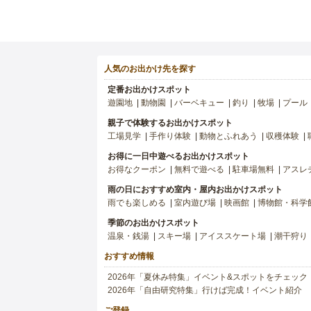
人気のお出かけ先を探す
定番お出かけスポット
遊園地
動物園
バーベキュー
釣り
牧場
プール
親子で体験するお出かけスポット
工場見学
手作り体験
動物とふれあう
収穫体験
お得に一日中遊べるお出かけスポット
お得なクーポン
無料で遊べる
駐車場無料
アスレ
雨の日におすすめ室内・屋内お出かけスポット
雨でも楽しめる
室内遊び場
映画館
博物館・科学
季節のお出かけスポット
温泉・銭湯
スキー場
アイススケート場
潮干狩り
おすすめ情報
2026年「夏休み特集」イベント&スポットをチェック
2026年「自由研究特集」行けば完成！イベント紹介
ご登録