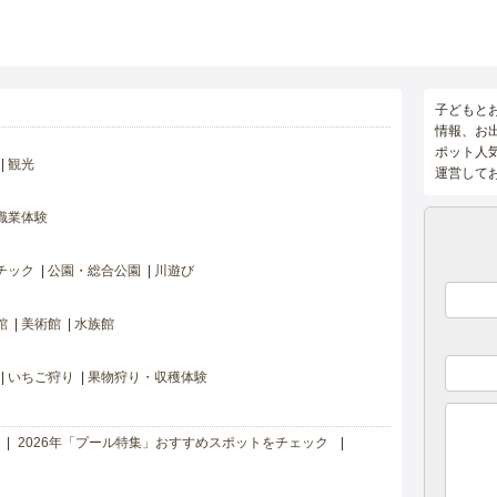
子どもと
情報、お
ポット人
観光
運営して
職業体験
チック
公園・総合公園
川遊び
館
美術館
水族館
いちご狩り
果物狩り・収穫体験
2026年「プール特集」おすすめスポットをチェック