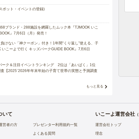
スポット・イベントの登録)
8ブランド・288施設を網羅したムック本『TJMOOK いこ
 BOOK』7月6日（月）発売！
負けない「神クーポン」付き！1年間“くり返し”使える、子
 いこーよで行く キッズパークGUIDE BOOK』7月6日
マパーク＆注目イベントランキング 2位は「あいぱく」1位
【2025⁻2026年年末年始の子育て世帯の実態と予測調査
もっと見る
ついて
いこーよ運営会社
（
運営者の方
プレゼンター利用規約一覧
運営会社トップ
よくある質問
理念