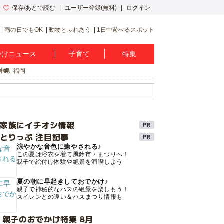
保存/あとで読む
ユーザー登録(無料)
ログイン
雨の日でもOK
動物とふれあう
1日中遊べるスポット
かけニュース
子育て
特集
沖縄
福岡
け家族にイチオシ情報
とりっぷ 注目記事
涼やかな音色に癒やされる♪
この夏は浴衣を着て風鈴市・まつりへ！
親子で絵付け体験や絶景を満喫しよう
夏の朝に早起きしておでかけ♪
親子で神秘的なハスの絶景を楽しもう！
スイレンとの違い＆ハスまつり情報も
 親子のおでかけ特集 8月