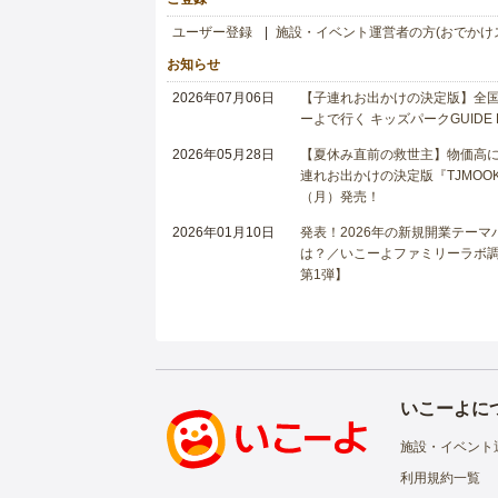
ユーザー登録
施設・イベント運営者の方(おでかけ
お知らせ
2026年07月06日
【子連れお出かけの決定版】全国6
ーよで行く キッズパークGUIDE
2026年05月28日
【夏休み直前の救世主】物価高に
連れお出かけの決定版『TJMOOK
（月）発売！
2026年01月10日
発表！2026年の新規開業テー
は？／いこーよファミリーラボ調査
第1弾】
いこーよに
施設・イベント
利用規約一覧