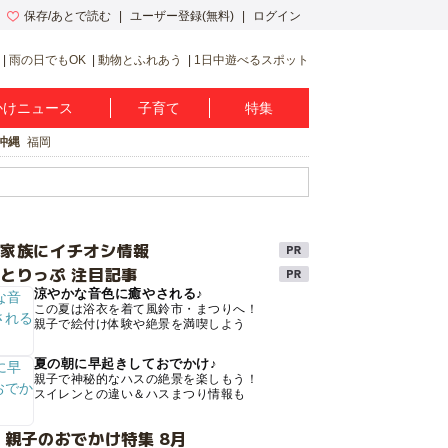
保存/あとで読む
ユーザー登録(無料)
ログイン
雨の日でもOK
動物とふれあう
1日中遊べるスポット
かけニュース
子育て
特集
沖縄
福岡
け家族にイチオシ情報
とりっぷ 注目記事
涼やかな音色に癒やされる♪
この夏は浴衣を着て風鈴市・まつりへ！
親子で絵付け体験や絶景を満喫しよう
夏の朝に早起きしておでかけ♪
親子で神秘的なハスの絶景を楽しもう！
スイレンとの違い＆ハスまつり情報も
 親子のおでかけ特集 8月