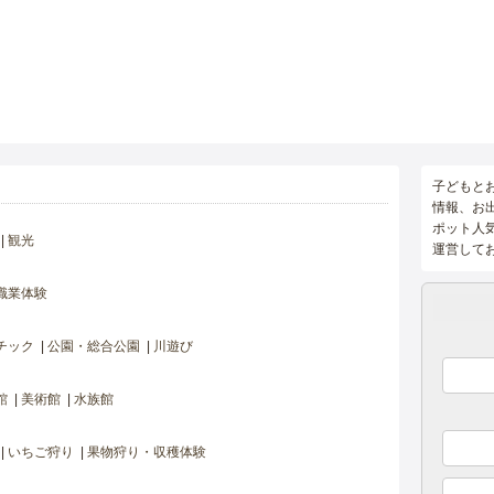
子どもと
情報、お
ポット人
観光
運営して
職業体験
チック
公園・総合公園
川遊び
館
美術館
水族館
いちご狩り
果物狩り・収穫体験