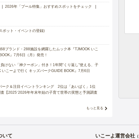
2026年「プール特集」おすすめスポットをチェック
スポット・イベントの登録)
8ブランド・288施設を網羅したムック本『TJMOOK いこ
 BOOK』7月6日（月）発売！
負けない「神クーポン」付き！1年間“くり返し”使える、子
 いこーよで行く キッズパークGUIDE BOOK』7月6日
マパーク＆注目イベントランキング 2位は「あいぱく」1位
【2025⁻2026年年末年始の子育て世帯の実態と予測調査
もっと見る
ついて
いこーよ運営会社
（