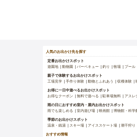
人気のお出かけ先を探す
定番お出かけスポット
遊園地
動物園
バーベキュー
釣り
牧場
プール
親子で体験するお出かけスポット
工場見学
手作り体験
動物とふれあう
収穫体験
お得に一日中遊べるお出かけスポット
お得なクーポン
無料で遊べる
駐車場無料
アスレ
雨の日におすすめ室内・屋内お出かけスポット
雨でも楽しめる
室内遊び場
映画館
博物館・科学
季節のお出かけスポット
温泉・銭湯
スキー場
アイススケート場
潮干狩り
おすすめ情報