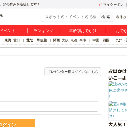
、夢の育みを応援します！
マイクーポン
春休み
イベント
ランキング
年齢別おでかけ
おで
東海
愛知
北陸・甲信越
関西
大阪
京都
兵庫
中国・四国
九州・
お出か
プレゼンター様ログインはこちら
いこーよ
大人気！