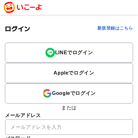
ログイン
新規登録はこちら
LINEでログイン
Appleでログイン
Googleでログイン
または
メールアドレス