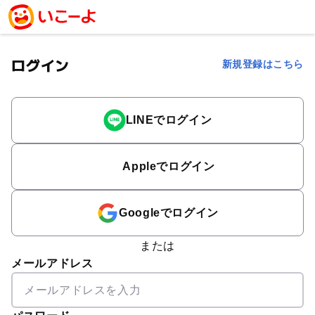
ログイン
新規登録はこちら
LINEでログイン
Appleでログイン
Googleでログイン
または
メールアドレス