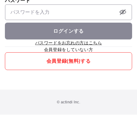
パスワード
ログインする
パスワードをお忘れの方はこちら
会員登録をしていない方
会員登録(無料)する
© actindi Inc.