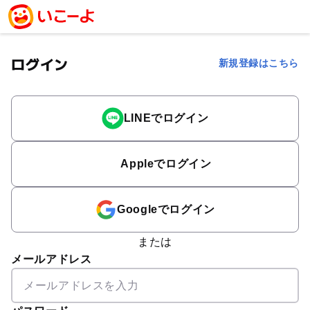
ログイン
新規登録はこちら
LINEでログイン
Appleでログイン
Googleでログイン
または
メールアドレス