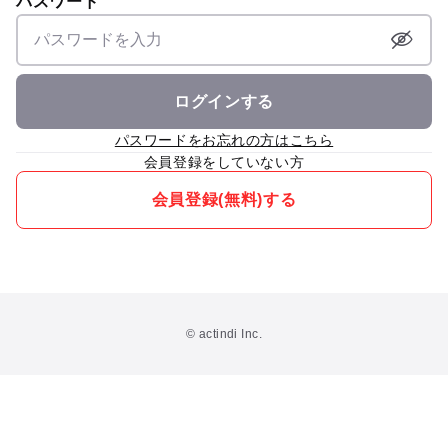
パスワード
ログインする
パスワードをお忘れの方はこちら
会員登録をしていない方
会員登録(無料)する
© actindi Inc.