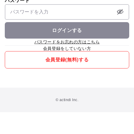
パスワード
ログインする
パスワードをお忘れの方はこちら
会員登録をしていない方
会員登録(無料)する
© actindi Inc.