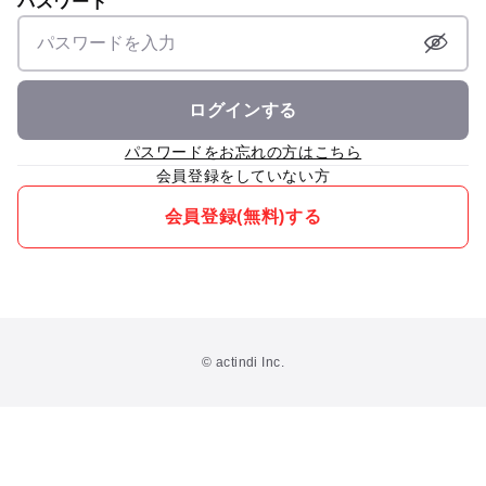
パスワード
ログインする
パスワードをお忘れの方はこちら
会員登録をしていない方
会員登録(無料)する
© actindi Inc.