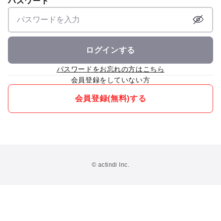
パスワード
ログインする
パスワードをお忘れの方はこちら
会員登録をしていない方
会員登録(無料)する
© actindi Inc.