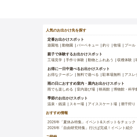
人気のお出かけ先を探す
定番お出かけスポット
遊園地
動物園
バーベキュー
釣り
牧場
プール
親子で体験するお出かけスポット
工場見学
手作り体験
動物とふれあう
収穫体験
お得に一日中遊べるお出かけスポット
お得なクーポン
無料で遊べる
駐車場無料
アスレ
雨の日におすすめ室内・屋内お出かけスポット
雨でも楽しめる
室内遊び場
映画館
博物館・科学
季節のお出かけスポット
温泉・銭湯
スキー場
アイススケート場
潮干狩り
おすすめ情報
2026年「夏休み特集」イベント&スポットをチェック
2026年「自由研究特集」行けば完成！イベント紹介
ご登録