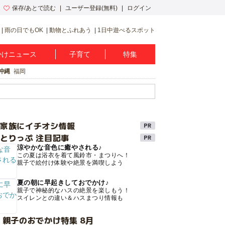
保存/あとで読む
ユーザー登録(無料)
ログイン
雨の日でもOK
動物とふれあう
1日中遊べるスポット
かけニュース
子育て
特集
沖縄
福岡
け家族にイチオシ情報
とりっぷ 注目記事
涼やかな音色に癒やされる♪
この夏は浴衣を着て風鈴市・まつりへ！
親子で絵付け体験や絶景を満喫しよう
夏の朝に早起きしておでかけ♪
親子で神秘的なハスの絶景を楽しもう！
スイレンとの違い＆ハスまつり情報も
 親子のおでかけ特集 8月