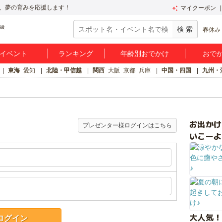
、夢の育みを応援します！
マイクーポン
春休み
イベント
ランキング
年齢別おでかけ
おで
東海
愛知
北陸・甲信越
関西
大阪
京都
兵庫
中国・四国
九州・
お出か
プレゼンター様ログインはこちら
いこーよ
大人気！