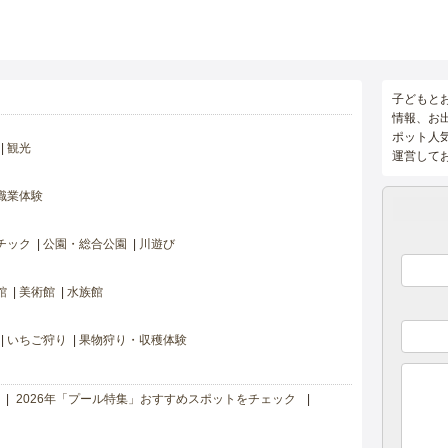
子どもと
情報、お
ポット人
観光
運営して
職業体験
チック
公園・総合公園
川遊び
館
美術館
水族館
いちご狩り
果物狩り・収穫体験
2026年「プール特集」おすすめスポットをチェック