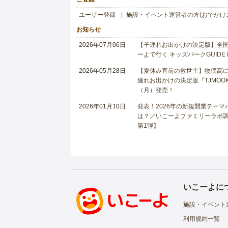
ユーザー登録
施設・イベント運営者の方(おでかけ
お知らせ
2026年07月06日
【子連れお出かけの決定版】全国6
ーよで行く キッズパークGUIDE
2026年05月28日
【夏休み直前の救世主】物価高に
連れお出かけの決定版『TJMOOK
（月）発売！
2026年01月10日
発表！2026年の新規開業テー
は？／いこーよファミリーラボ調査
第1弾】
いこーよに
施設・イベント
利用規約一覧