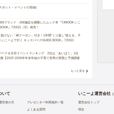
スポット・イベントの登録)
8ブランド・288施設を網羅したムック本『TJMOOK いこ
 BOOK』7月6日（月）発売！
負けない「神クーポン」付き！1年間“くり返し”使える、子
 いこーよで行く キッズパークGUIDE BOOK』7月6日
マパーク＆注目イベントランキング 2位は「あいぱく」1位
【2025⁻2026年年末年始の子育て世帯の実態と予測調査
もっと見る
ついて
いこーよ運営会社
（
運営者の方
プレゼンター利用規約一覧
運営会社トップ
よくある質問
理念