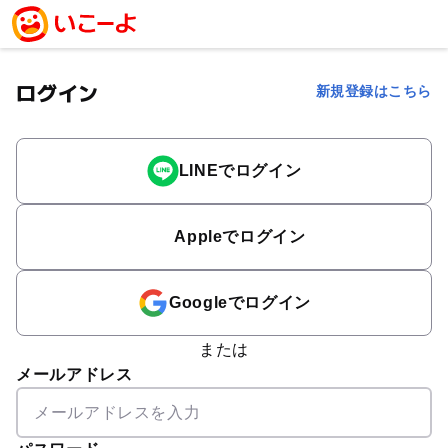
ログイン
新規登録はこちら
LINEでログイン
Appleでログイン
Googleでログイン
または
メールアドレス