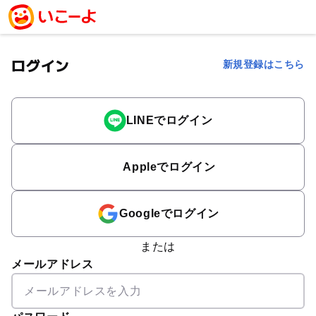
ログイン
新規登録はこちら
LINEでログイン
Appleでログイン
Googleでログイン
または
メールアドレス