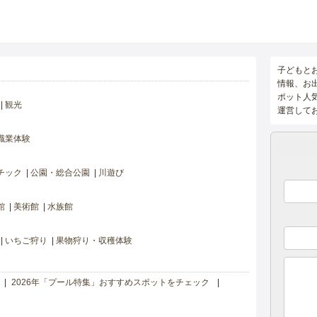
子どもと
情報、お
ポット人
観光
運営して
職業体験
チック
公園・総合公園
川遊び
館
美術館
水族館
いちご狩り
果物狩り・収穫体験
2026年「プール特集」おすすめスポットをチェック