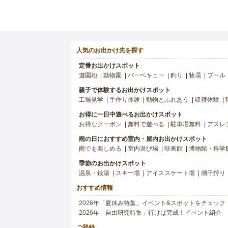
人気のお出かけ先を探す
定番お出かけスポット
遊園地
動物園
バーベキュー
釣り
牧場
プール
親子で体験するお出かけスポット
工場見学
手作り体験
動物とふれあう
収穫体験
お得に一日中遊べるお出かけスポット
お得なクーポン
無料で遊べる
駐車場無料
アスレ
雨の日におすすめ室内・屋内お出かけスポット
雨でも楽しめる
室内遊び場
映画館
博物館・科学
季節のお出かけスポット
温泉・銭湯
スキー場
アイススケート場
潮干狩り
おすすめ情報
2026年「夏休み特集」イベント&スポットをチェック
2026年「自由研究特集」行けば完成！イベント紹介
ご登録