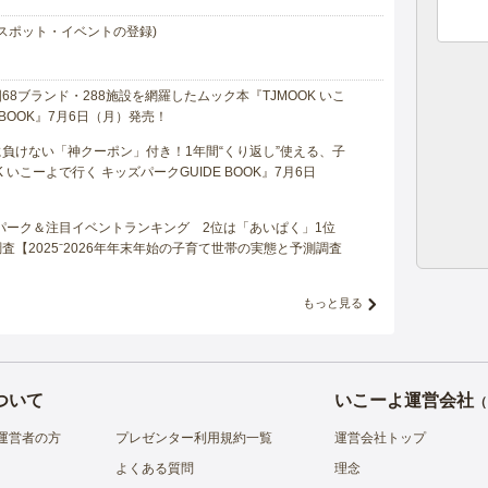
スポット・イベントの登録)
8ブランド・288施設を網羅したムック本『TJMOOK いこ
 BOOK』7月6日（月）発売！
負けない「神クーポン」付き！1年間“くり返し”使える、子
 いこーよで行く キッズパークGUIDE BOOK』7月6日
マパーク＆注目イベントランキング 2位は「あいぱく」1位
【2025⁻2026年年末年始の子育て世帯の実態と予測調査
もっと見る
ついて
いこーよ運営会社
（
運営者の方
プレゼンター利用規約一覧
運営会社トップ
よくある質問
理念