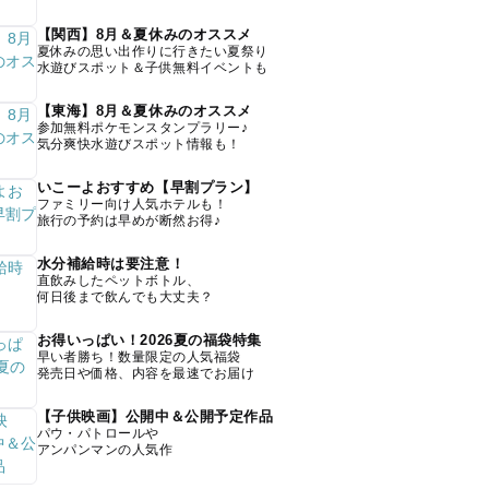
【関西】8月＆夏休みのオススメ
夏休みの思い出作りに行きたい夏祭り
水遊びスポット＆子供無料イベントも
【東海】8月＆夏休みのオススメ
参加無料ポケモンスタンプラリー♪
気分爽快水遊びスポット情報も！
いこーよおすすめ【早割プラン】
ファミリー向け人気ホテルも！
旅行の予約は早めが断然お得♪
水分補給時は要注意！
直飲みしたペットボトル、
何日後まで飲んでも大丈夫？
お得いっぱい！2026夏の福袋特集
早い者勝ち！数量限定の人気福袋
発売日や価格、内容を最速でお届け
【子供映画】公開中＆公開予定作品
パウ・パトロールや
アンパンマンの人気作