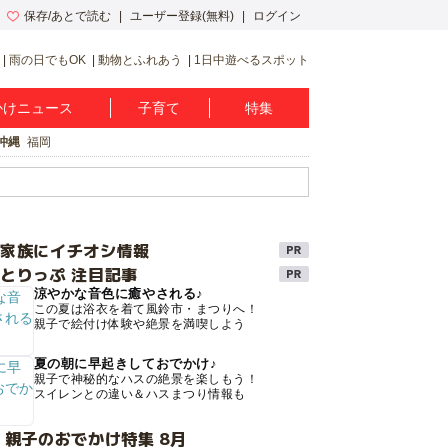
保存/あとで読む
ユーザー登録(無料)
ログイン
雨の日でもOK
動物とふれあう
1日中遊べるスポット
かけニュース
子育て
特集
沖縄
福岡
け家族にイチオシ情報
とりっぷ 注目記事
涼やかな音色に癒やされる♪
この夏は浴衣を着て風鈴市・まつりへ！
親子で絵付け体験や絶景を満喫しよう
夏の朝に早起きしておでかけ♪
親子で神秘的なハスの絶景を楽しもう！
スイレンとの違い＆ハスまつり情報も
 親子のおでかけ特集 8月