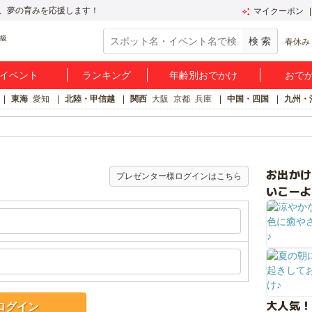
、夢の育みを応援します！
マイクーポン
春休み
イベント
ランキング
年齢別おでかけ
おで
東海
愛知
北陸・甲信越
関西
大阪
京都
兵庫
中国・四国
九州・
お出か
プレゼンター様ログインはこちら
いこーよ
大人気！