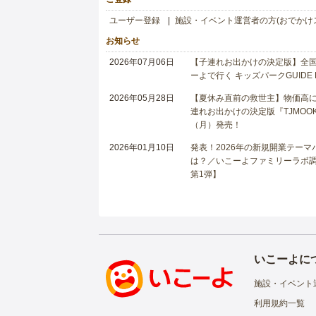
ユーザー登録
施設・イベント運営者の方(おでかけ
お知らせ
2026年07月06日
【子連れお出かけの決定版】全国6
ーよで行く キッズパークGUIDE
2026年05月28日
【夏休み直前の救世主】物価高に
連れお出かけの決定版『TJMOOK
（月）発売！
2026年01月10日
発表！2026年の新規開業テー
は？／いこーよファミリーラボ調査
第1弾】
いこーよに
施設・イベント
利用規約一覧