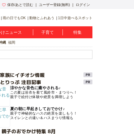
保存/あとで読む
ユーザー登録(無料)
ログイン
雨の日でもOK
動物とふれあう
1日中遊べるスポット
かけニュース
子育て
特集
沖縄
福岡
け家族にイチオシ情報
とりっぷ 注目記事
涼やかな音色に癒やされる♪
この夏は浴衣を着て風鈴市・まつりへ！
親子で絵付け体験や絶景を満喫しよう
夏の朝に早起きしておでかけ♪
親子で神秘的なハスの絶景を楽しもう！
スイレンとの違い＆ハスまつり情報も
 親子のおでかけ特集 8月