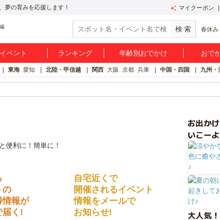
、夢の育みを応援します！
マイクーポン
春休み
イベント
ランキング
年齢別おでかけ
おで
東海
愛知
北陸・甲信越
関西
大阪
京都
兵庫
中国・四国
九州・
お出か
いこーよ
る
自宅近くで
トの
開催されるイベント
得情報が
情報をメールで
届く!
お知らせ!
大人気！