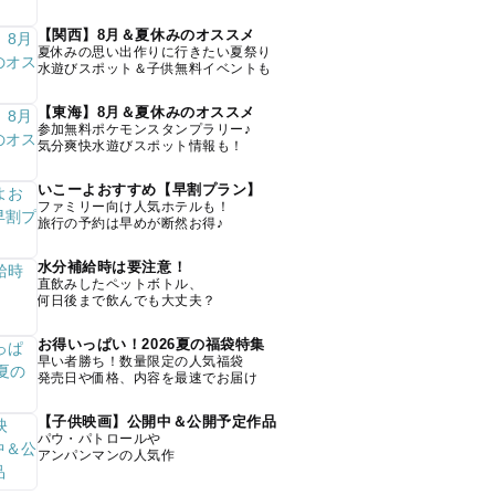
【関西】8月＆夏休みのオススメ
夏休みの思い出作りに行きたい夏祭り
水遊びスポット＆子供無料イベントも
【東海】8月＆夏休みのオススメ
参加無料ポケモンスタンプラリー♪
気分爽快水遊びスポット情報も！
いこーよおすすめ【早割プラン】
ファミリー向け人気ホテルも！
旅行の予約は早めが断然お得♪
水分補給時は要注意！
直飲みしたペットボトル、
何日後まで飲んでも大丈夫？
お得いっぱい！2026夏の福袋特集
早い者勝ち！数量限定の人気福袋
発売日や価格、内容を最速でお届け
【子供映画】公開中＆公開予定作品
パウ・パトロールや
アンパンマンの人気作