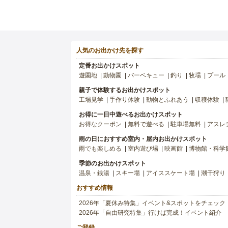
人気のお出かけ先を探す
定番お出かけスポット
遊園地
動物園
バーベキュー
釣り
牧場
プール
親子で体験するお出かけスポット
工場見学
手作り体験
動物とふれあう
収穫体験
お得に一日中遊べるお出かけスポット
お得なクーポン
無料で遊べる
駐車場無料
アスレ
雨の日におすすめ室内・屋内お出かけスポット
雨でも楽しめる
室内遊び場
映画館
博物館・科学
季節のお出かけスポット
温泉・銭湯
スキー場
アイススケート場
潮干狩り
おすすめ情報
2026年「夏休み特集」イベント&スポットをチェック
2026年「自由研究特集」行けば完成！イベント紹介
ご登録