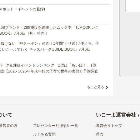
スポット・イベントの登録)
8ブランド・288施設を網羅したムック本『TJMOOK いこ
 BOOK』7月6日（月）発売！
負けない「神クーポン」付き！1年間“くり返し”使える、子
 いこーよで行く キッズパークGUIDE BOOK』7月6日
マパーク＆注目イベントランキング 2位は「あいぱく」1位
【2025⁻2026年年末年始の子育て世帯の実態と予測調査
もっと見る
ついて
いこーよ運営会社
（
運営者の方
プレゼンター利用規約一覧
運営会社トップ
よくある質問
理念