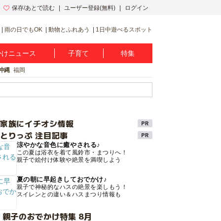
保存/あとで読む
ユーザー登録(無料)
ログイン
雨の日でもOK
動物とふれあう
1日中遊べるスポット
かけニュース
子育て
特集
沖縄
福岡
け家族にイチオシ情報
とりっぷ 注目記事
涼やかな音色に癒やされる♪
この夏は浴衣を着て風鈴市・まつりへ！
親子で絵付け体験や絶景を満喫しよう
夏の朝に早起きしておでかけ♪
親子で神秘的なハスの絶景を楽しもう！
スイレンとの違い＆ハスまつり情報も
 親子のおでかけ特集 8月