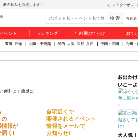
、夢の育みを応援します！
マイクーポン
春休み
イベント
ランキング
年齢別おでかけ
おで
東海
愛知
北陸・甲信越
関西
大阪
京都
兵庫
中国・四国
九州・
お出か
いこーよ
る
自宅近くで
トの
開催されるイベント
得情報が
情報をメールで
届く!
お知らせ!
大人気！