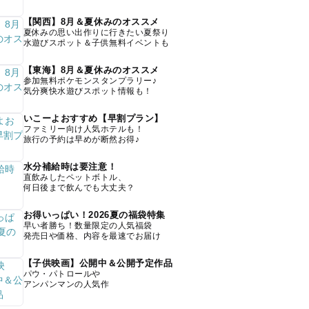
【関西】8月＆夏休みのオススメ
夏休みの思い出作りに行きたい夏祭り
水遊びスポット＆子供無料イベントも
【東海】8月＆夏休みのオススメ
参加無料ポケモンスタンプラリー♪
気分爽快水遊びスポット情報も！
いこーよおすすめ【早割プラン】
ファミリー向け人気ホテルも！
旅行の予約は早めが断然お得♪
水分補給時は要注意！
直飲みしたペットボトル、
何日後まで飲んでも大丈夫？
お得いっぱい！2026夏の福袋特集
早い者勝ち！数量限定の人気福袋
発売日や価格、内容を最速でお届け
【子供映画】公開中＆公開予定作品
パウ・パトロールや
アンパンマンの人気作