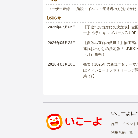
ユーザー登録
施設・イベント運営者の方(おでかけ
お知らせ
2026年07月06日
【子連れお出かけの決定版】全国6
ーよで行く キッズパークGUIDE
2026年05月28日
【夏休み直前の救世主】物価高に
連れお出かけの決定版『TJMOOK
（月）発売！
2026年01月10日
発表！2026年の新規開業テー
は？／いこーよファミリーラボ調査
第1弾】
いこーよに
施設・イベント
利用規約一覧