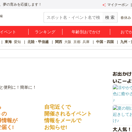
、夢の育みを応援します！
マイクーポン
春休み
イベント
ランキング
年齢別おでかけ
おで
東海
愛知
北陸・甲信越
関西
大阪
京都
兵庫
中国・四国
九州・
お出か
いこーよ
る
自宅近くで
トの
開催されるイベント
得情報が
情報をメールで
届く!
お知らせ!
大人気！