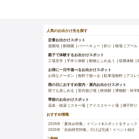
人気のお出かけ先を探す
定番お出かけスポット
遊園地
動物園
バーベキュー
釣り
牧場
プール
親子で体験するお出かけスポット
工場見学
手作り体験
動物とふれあう
収穫体験
お得に一日中遊べるお出かけスポット
お得なクーポン
無料で遊べる
駐車場無料
アスレ
雨の日におすすめ室内・屋内お出かけスポット
雨でも楽しめる
室内遊び場
映画館
博物館・科学
季節のお出かけスポット
温泉・銭湯
スキー場
アイススケート場
潮干狩り
おすすめ情報
2026年「夏休み特集」イベント&スポットをチェック
2026年「自由研究特集」行けば完成！イベント紹介
ご登録