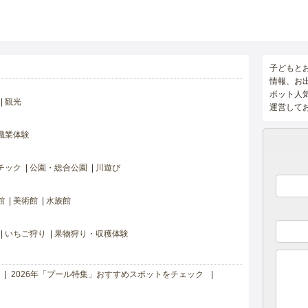
子どもと
情報、お
ポット人
観光
運営して
職業体験
チック
公園・総合公園
川遊び
館
美術館
水族館
いちご狩り
果物狩り・収穫体験
2026年「プール特集」おすすめスポットをチェック