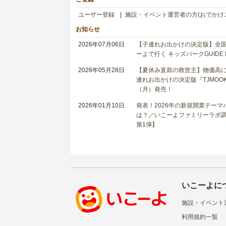
ユーザー登録
施設・イベント運営者の方(おでかけ
お知らせ
2026年07月06日
【子連れお出かけの決定版】全国6
ーよで行く キッズパークGUIDE
2026年05月28日
【夏休み直前の救世主】物価高に
連れお出かけの決定版『TJMOOK
（月）発売！
2026年01月10日
発表！2026年の新規開業テー
は？／いこーよファミリーラボ調査
第1弾】
いこーよに
施設・イベント
利用規約一覧