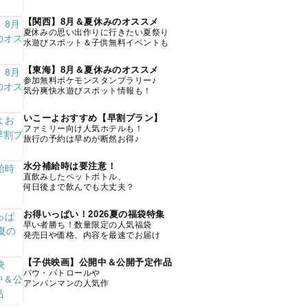
【関西】8月＆夏休みのオススメ
夏休みの思い出作りに行きたい夏祭り
水遊びスポット＆子供無料イベントも
【東海】8月＆夏休みのオススメ
参加無料ポケモンスタンプラリー♪
気分爽快水遊びスポット情報も！
いこーよおすすめ【早割プラン】
ファミリー向け人気ホテルも！
旅行の予約は早めが断然お得♪
水分補給時は要注意！
直飲みしたペットボトル、
何日後まで飲んでも大丈夫？
お得いっぱい！2026夏の福袋特集
早い者勝ち！数量限定の人気福袋
発売日や価格、内容を最速でお届け
【子供映画】公開中＆公開予定作品
パウ・パトロールや
アンパンマンの人気作