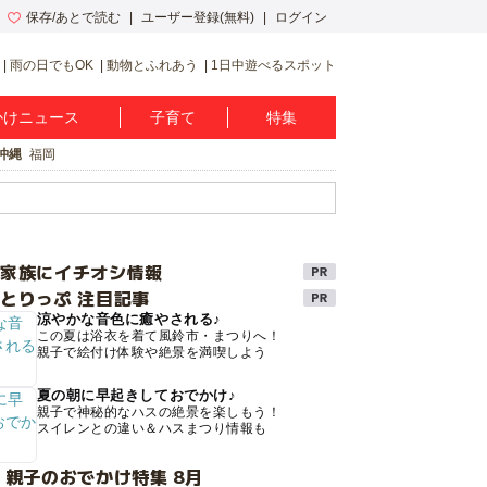
保存/あとで読む
ユーザー登録(無料)
ログイン
雨の日でもOK
動物とふれあう
1日中遊べるスポット
かけニュース
子育て
特集
沖縄
福岡
け家族にイチオシ情報
とりっぷ 注目記事
涼やかな音色に癒やされる♪
この夏は浴衣を着て風鈴市・まつりへ！
親子で絵付け体験や絶景を満喫しよう
夏の朝に早起きしておでかけ♪
親子で神秘的なハスの絶景を楽しもう！
スイレンとの違い＆ハスまつり情報も
 親子のおでかけ特集 8月