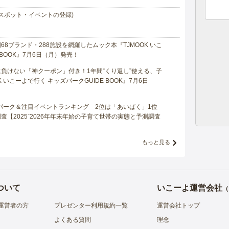
スポット・イベントの登録)
8ブランド・288施設を網羅したムック本『TJMOOK いこ
 BOOK』7月6日（月）発売！
負けない「神クーポン」付き！1年間“くり返し”使える、子
 いこーよで行く キッズパークGUIDE BOOK』7月6日
マパーク＆注目イベントランキング 2位は「あいぱく」1位
【2025⁻2026年年末年始の子育て世帯の実態と予測調査
もっと見る
ついて
いこーよ運営会社
（
運営者の方
プレゼンター利用規約一覧
運営会社トップ
よくある質問
理念