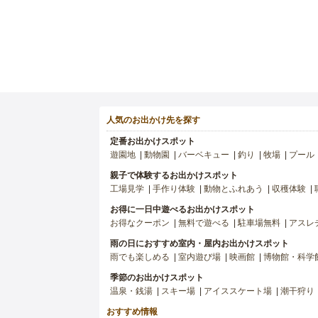
人気のお出かけ先を探す
定番お出かけスポット
遊園地
動物園
バーベキュー
釣り
牧場
プール
親子で体験するお出かけスポット
工場見学
手作り体験
動物とふれあう
収穫体験
お得に一日中遊べるお出かけスポット
お得なクーポン
無料で遊べる
駐車場無料
アスレ
雨の日におすすめ室内・屋内お出かけスポット
雨でも楽しめる
室内遊び場
映画館
博物館・科学
季節のお出かけスポット
温泉・銭湯
スキー場
アイススケート場
潮干狩り
おすすめ情報