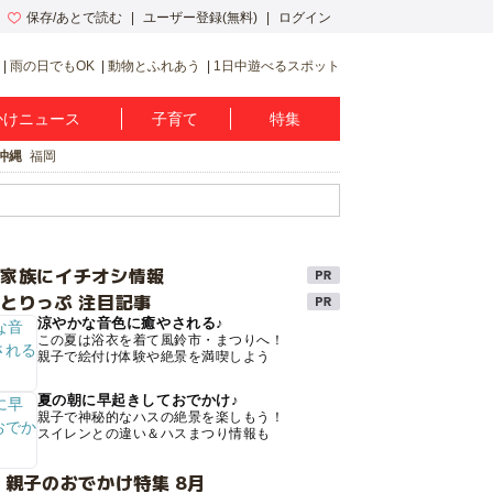
保存/あとで読む
ユーザー登録(無料)
ログイン
雨の日でもOK
動物とふれあう
1日中遊べるスポット
かけニュース
子育て
特集
沖縄
福岡
け家族にイチオシ情報
とりっぷ 注目記事
涼やかな音色に癒やされる♪
この夏は浴衣を着て風鈴市・まつりへ！
親子で絵付け体験や絶景を満喫しよう
夏の朝に早起きしておでかけ♪
親子で神秘的なハスの絶景を楽しもう！
スイレンとの違い＆ハスまつり情報も
 親子のおでかけ特集 8月