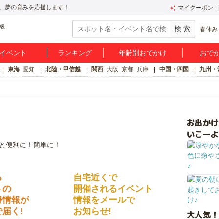
、夢の育みを応援します！
マイクーポン
春休み
イベント
ランキング
年齢別おでかけ
おで
東海
愛知
北陸・甲信越
関西
大阪
京都
兵庫
中国・四国
九州・
お出か
いこーよ
る
自宅近くで
トの
開催されるイベント
得情報が
情報をメールで
届く!
お知らせ!
大人気！