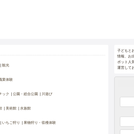
子どもと
情報、お
ポット人
観光
運営して
職業体験
チック
公園・総合公園
川遊び
館
美術館
水族館
いちご狩り
果物狩り・収穫体験