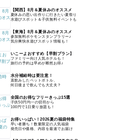
【関西】8月＆夏休みのオススメ
夏休みの思い出作りに行きたい夏祭り
水遊びスポット＆子供無料イベントも
【東海】8月＆夏休みのオススメ
参加無料ポケモンスタンプラリー♪
気分爽快水遊びスポット情報も！
いこーよおすすめ【早割プラン】
ファミリー向け人気ホテルも！
旅行の予約は早めが断然お得♪
水分補給時は要注意！
直飲みしたペットボトル、
何日後まで飲んでも大丈夫？
全国のお得なフリーきっぷ15選
子供50円均一の切符から
100円で1日乗り放題も！
お得いっぱい！2026夏の福袋特集
早い者勝ち！数量限定の人気福袋
発売日や価格、内容を最速でお届け