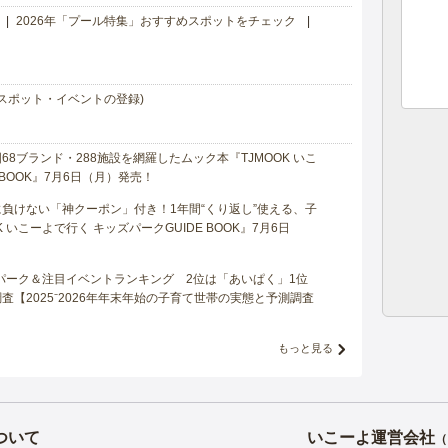
2026年「プール特集」おすすめスポットをチェック
スポット・イベントの登録)
8ブランド・288施設を網羅したムック本『TJMOOK いこ
 BOOK』7月6日（月）発売！
負けない「神クーポン」付き！1年間“くり返し”使える、子
 いこーよで行く キッズパークGUIDE BOOK』7月6日
マパーク＆注目イベントランキング 2位は「あいぱく」1位
【2025⁻2026年年末年始の子育て世帯の実態と予測調査
もっと見る
ついて
いこーよ運営会社
（