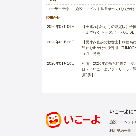
ユーザー登録
施設・イベント運営者の方(おでかけ
お知らせ
2026年07月06日
【子連れお出かけの決定版】全国6
ーよで行く キッズパークGUIDE
2026年05月28日
【夏休み直前の救世主】物価高に
連れお出かけの決定版『TJMOOK
（月）発売！
2026年01月10日
発表！2026年の新規開業テー
は？／いこーよファミリーラボ調査
第1弾】
いこーよに
施設・イベント
利用規約一覧