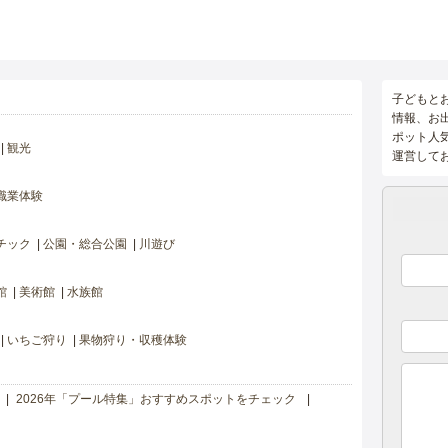
子どもと
情報、お
ポット人
観光
運営して
職業体験
チック
公園・総合公園
川遊び
館
美術館
水族館
いちご狩り
果物狩り・収穫体験
2026年「プール特集」おすすめスポットをチェック