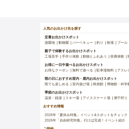
人気のお出かけ先を探す
定番お出かけスポット
遊園地
動物園
バーベキュー
釣り
牧場
プール
親子で体験するお出かけスポット
工場見学
手作り体験
動物とふれあう
収穫体験
お得に一日中遊べるお出かけスポット
お得なクーポン
無料で遊べる
駐車場無料
アスレ
雨の日におすすめ室内・屋内お出かけスポット
雨でも楽しめる
室内遊び場
映画館
博物館・科学
季節のお出かけスポット
温泉・銭湯
スキー場
アイススケート場
潮干狩り
おすすめ情報
2026年「夏休み特集」イベント&スポットをチェック
2026年「自由研究特集」行けば完成！イベント紹介
ご登録