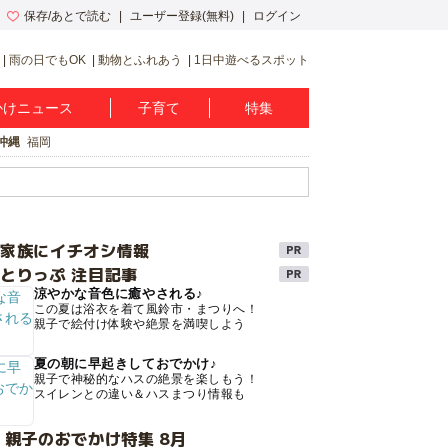
保存/あとで読む
ユーザー登録(無料)
ログイン
雨の日でもOK
動物とふれあう
1日中遊べるスポット
かけニュース
子育て
特集
沖縄
福岡
け家族にイチオシ情報
とりっぷ 注目記事
涼やかな音色に癒やされる♪
この夏は浴衣を着て風鈴市・まつりへ！
親子で絵付け体験や絶景を満喫しよう
夏の朝に早起きしておでかけ♪
親子で神秘的なハスの絶景を楽しもう！
スイレンとの違い＆ハスまつり情報も
 親子のおでかけ特集 8月