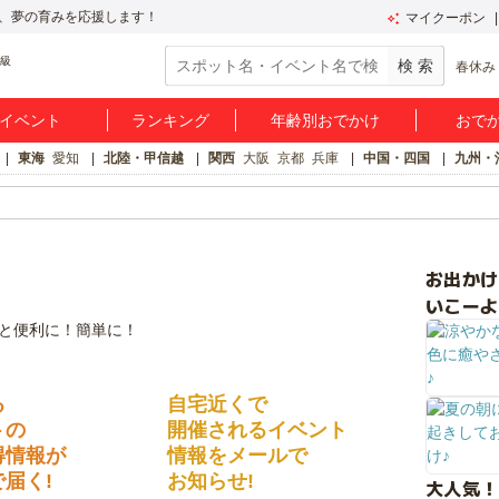
、夢の育みを応援します！
マイクーポン
春休み
イベント
ランキング
年齢別おでかけ
おで
東海
愛知
北陸・甲信越
関西
大阪
京都
兵庫
中国・四国
九州・
お出か
いこーよ
る
自宅近くで
トの
開催されるイベント
得情報が
情報をメールで
届く!
お知らせ!
大人気！