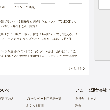
スポット・イベントの登録)
8ブランド・288施設を網羅したムック本『TJMOOK いこ
 BOOK』7月6日（月）発売！
負けない「神クーポン」付き！1年間“くり返し”使える、子
 いこーよで行く キッズパークGUIDE BOOK』7月6日
マパーク＆注目イベントランキング 2位は「あいぱく」1位
【2025⁻2026年年末年始の子育て世帯の実態と予測調査
もっと見る
ついて
いこーよ運営会社
（
運営者の方
プレゼンター利用規約一覧
運営会社トップ
よくある質問
理念