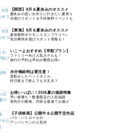
【関西】8月＆夏休みのオススメ
夏休みの思い出作りに行きたい夏祭り
水遊びスポット＆子供無料イベントも
【東海】8月＆夏休みのオススメ
参加無料ポケモンスタンプラリー♪
気分爽快水遊びスポット情報も！
いこーよおすすめ【早割プラン】
ファミリー向け人気ホテルも！
旅行の予約は早めが断然お得♪
水分補給時は要注意！
直飲みしたペットボトル、
何日後まで飲んでも大丈夫？
お得いっぱい！2026夏の福袋特集
早い者勝ち！数量限定の人気福袋
発売日や価格、内容を最速でお届け
【子供映画】公開中＆公開予定作品
パウ・パトロールや
アンパンマンの人気作