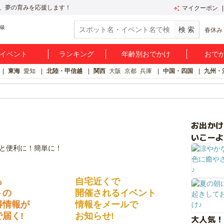
、夢の育みを応援します！
マイクーポン
春休み
イベント
ランキング
年齢別おでかけ
おで
東海
愛知
北陸・甲信越
関西
大阪
京都
兵庫
中国・四国
九州・
お出か
いこーよ
る
自宅近くで
トの
開催されるイベント
得情報が
情報をメールで
届く!
お知らせ!
大人気！