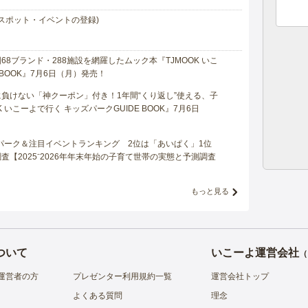
スポット・イベントの登録)
8ブランド・288施設を網羅したムック本『TJMOOK いこ
 BOOK』7月6日（月）発売！
負けない「神クーポン」付き！1年間“くり返し”使える、子
 いこーよで行く キッズパークGUIDE BOOK』7月6日
マパーク＆注目イベントランキング 2位は「あいぱく」1位
【2025⁻2026年年末年始の子育て世帯の実態と予測調査
もっと見る
ついて
いこーよ運営会社
（
運営者の方
プレゼンター利用規約一覧
運営会社トップ
よくある質問
理念