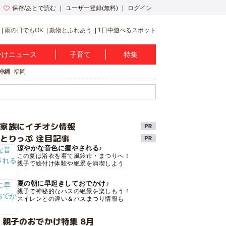
保存/あとで読む
ユーザー登録(無料)
ログイン
雨の日でもOK
動物とふれあう
1日中遊べるスポット
かけニュース
子育て
特集
沖縄
福岡
け家族にイチオシ情報
とりっぷ 注目記事
涼やかな音色に癒やされる♪
この夏は浴衣を着て風鈴市・まつりへ！
親子で絵付け体験や絶景を満喫しよう
夏の朝に早起きしておでかけ♪
親子で神秘的なハスの絶景を楽しもう！
スイレンとの違い＆ハスまつり情報も
 親子のおでかけ特集 8月