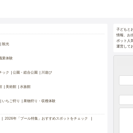
子どもと
情報、お
ポット人
観光
運営して
職業体験
チック
公園・総合公園
川遊び
館
美術館
水族館
いちご狩り
果物狩り・収穫体験
2026年「プール特集」おすすめスポットをチェック