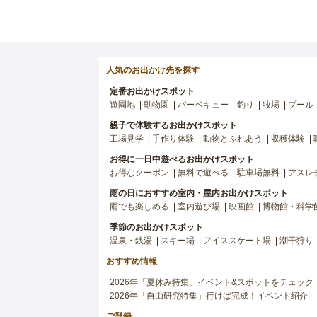
人気のお出かけ先を探す
定番お出かけスポット
遊園地
動物園
バーベキュー
釣り
牧場
プール
親子で体験するお出かけスポット
工場見学
手作り体験
動物とふれあう
収穫体験
お得に一日中遊べるお出かけスポット
お得なクーポン
無料で遊べる
駐車場無料
アスレ
雨の日におすすめ室内・屋内お出かけスポット
雨でも楽しめる
室内遊び場
映画館
博物館・科学
季節のお出かけスポット
温泉・銭湯
スキー場
アイススケート場
潮干狩り
おすすめ情報
2026年「夏休み特集」イベント&スポットをチェック
2026年「自由研究特集」行けば完成！イベント紹介
ご登録