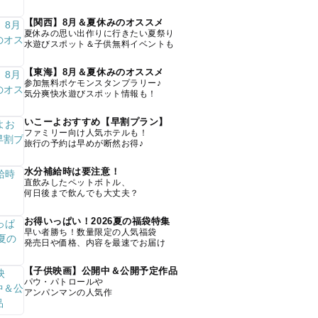
【関西】8月＆夏休みのオススメ
夏休みの思い出作りに行きたい夏祭り
水遊びスポット＆子供無料イベントも
【東海】8月＆夏休みのオススメ
参加無料ポケモンスタンプラリー♪
気分爽快水遊びスポット情報も！
いこーよおすすめ【早割プラン】
ファミリー向け人気ホテルも！
旅行の予約は早めが断然お得♪
水分補給時は要注意！
直飲みしたペットボトル、
何日後まで飲んでも大丈夫？
お得いっぱい！2026夏の福袋特集
早い者勝ち！数量限定の人気福袋
発売日や価格、内容を最速でお届け
【子供映画】公開中＆公開予定作品
パウ・パトロールや
アンパンマンの人気作