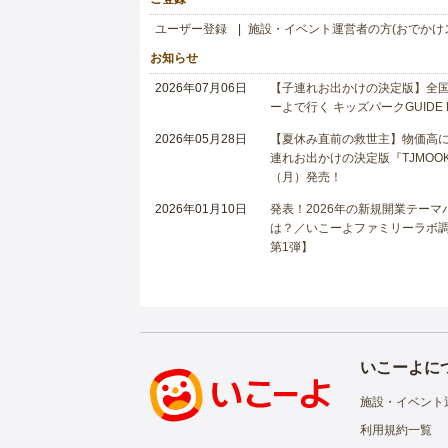
ユーザー登録
施設・イベント運営者の方(おでかけ
お知らせ
2026年07月06日
【子連れお出かけの決定版】全国6
ーよで行く キッズパークGUIDE
2026年05月28日
【夏休み直前の救世主】物価高に
連れお出かけの決定版『TJMOOK
（月）発売！
2026年01月10日
発表！2026年の新規開業テー
は？／いこーよファミリーラボ調査
第1弾】
いこーよに
施設・イベント
利用規約一覧