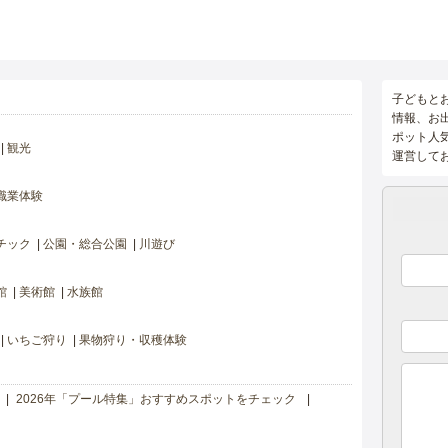
子どもと
情報、お
ポット人
観光
運営して
職業体験
チック
公園・総合公園
川遊び
館
美術館
水族館
いちご狩り
果物狩り・収穫体験
2026年「プール特集」おすすめスポットをチェック