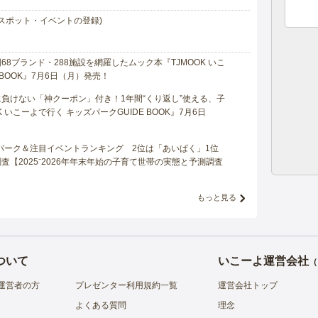
スポット・イベントの登録)
8ブランド・288施設を網羅したムック本『TJMOOK いこ
 BOOK』7月6日（月）発売！
負けない「神クーポン」付き！1年間“くり返し”使える、子
 いこーよで行く キッズパークGUIDE BOOK』7月6日
マパーク＆注目イベントランキング 2位は「あいぱく」1位
【2025⁻2026年年末年始の子育て世帯の実態と予測調査
もっと見る
ついて
いこーよ運営会社
（
運営者の方
プレゼンター利用規約一覧
運営会社トップ
よくある質問
理念