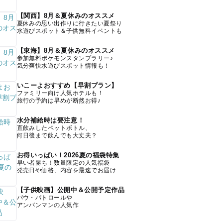
【関西】8月＆夏休みのオススメ
夏休みの思い出作りに行きたい夏祭り
水遊びスポット＆子供無料イベントも
【東海】8月＆夏休みのオススメ
参加無料ポケモンスタンプラリー♪
気分爽快水遊びスポット情報も！
いこーよおすすめ【早割プラン】
ファミリー向け人気ホテルも！
旅行の予約は早めが断然お得♪
水分補給時は要注意！
直飲みしたペットボトル、
何日後まで飲んでも大丈夫？
お得いっぱい！2026夏の福袋特集
早い者勝ち！数量限定の人気福袋
発売日や価格、内容を最速でお届け
【子供映画】公開中＆公開予定作品
パウ・パトロールや
アンパンマンの人気作