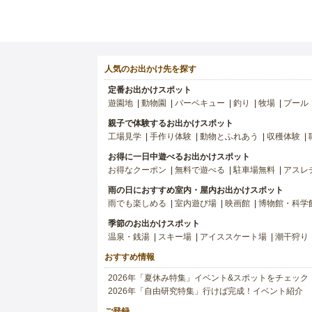
人気のお出かけ先を探す
定番お出かけスポット
遊園地
動物園
バーベキュー
釣り
牧場
プール
親子で体験するお出かけスポット
工場見学
手作り体験
動物とふれあう
収穫体験
お得に一日中遊べるお出かけスポット
お得なクーポン
無料で遊べる
駐車場無料
アスレ
雨の日におすすめ室内・屋内お出かけスポット
雨でも楽しめる
室内遊び場
映画館
博物館・科学
季節のお出かけスポット
温泉・銭湯
スキー場
アイススケート場
潮干狩り
おすすめ情報
2026年「夏休み特集」イベント&スポットをチェック
2026年「自由研究特集」行けば完成！イベント紹介
ご登録