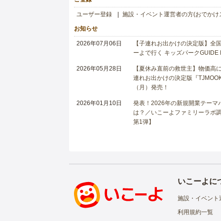
ユーザー登録
施設・イベント運営者の方(おでかけ
お知らせ
2026年07月06日
【子連れお出かけの決定版】全国6
ーよで行く キッズパークGUIDE
2026年05月28日
【夏休み直前の救世主】物価高に
連れお出かけの決定版『TJMOOK
（月）発売！
2026年01月10日
発表！2026年の新規開業テー
は？／いこーよファミリーラボ調査
第1弾】
いこーよに
施設・イベント
利用規約一覧