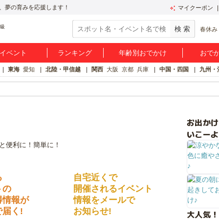
、夢の育みを応援します！
マイクーポン
春休み
イベント
ランキング
年齢別おでかけ
おで
東海
愛知
北陸・甲信越
関西
大阪
京都
兵庫
中国・四国
九州・
お出か
いこーよ
る
自宅近くで
トの
開催されるイベント
得情報が
情報をメールで
届く!
お知らせ!
大人気！