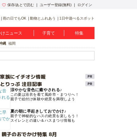
保存/あとで読む
ユーザー登録(無料)
ログイン
雨の日でもOK
動物とふれあう
1日中遊べるスポット
かけニュース
子育て
特集
沖縄
福岡
け家族にイチオシ情報
とりっぷ 注目記事
涼やかな音色に癒やされる♪
この夏は浴衣を着て風鈴市・まつりへ！
親子で絵付け体験や絶景を満喫しよう
夏の朝に早起きしておでかけ♪
親子で神秘的なハスの絶景を楽しもう！
スイレンとの違い＆ハスまつり情報も
 親子のおでかけ特集 8月