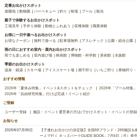
定番お出かけスポット
遊園地
動物園
バーベキュー
釣り
牧場
プール
観光
親子で体験するお出かけスポット
工場見学
手作り体験
動物とふれあう
収穫体験
職業体験
お得に一日中遊べるお出かけスポット
お得なクーポン
無料で遊べる
駐車場無料
アスレチック
公園・総合公園
雨の日におすすめ室内・屋内お出かけスポット
雨でも楽しめる
室内遊び場
映画館
博物館・科学館
美術館
水族館
季節のお出かけスポット
温泉・銭湯
スキー場
アイススケート場
潮干狩り
いちご狩り
果物狩り・
おすすめ情報
2026年「夏休み特集」イベント&スポットをチェック
2026年「プール特集
2026年「自由研究特集」行けば完成！イベント紹介
ご登録
ユーザー登録
施設・イベント運営者の方(おでかけスポット・イベントの登録
お知らせ
2026年07月06日
【子連れお出かけの決定版】全国68ブランド・288施設を網
ーよで行く キッズパークGUIDE BOOK』7月6日（月）発