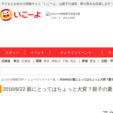
子どもとお出かけ情報サイト「いこーよ」は親子の成長、夢の育みを応援します
スポット
101,133件
スポット
イベント
オンラインイベント
ラ
北海道・東北
北海道
関東
東京
神奈川
千葉
埼玉
東海
愛知
北陸・
おでかけ情報TOP
ニュースリリース一覧
2016/6/22 親にとってはちょっと大変
2016/6/22 親にとってはちょっと大変？親子