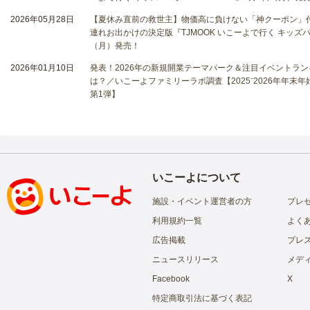
2026年05月28日
【夏休み直前の救世主】物価高に負けない「神クーポン」付
連れお出かけの決定版『TJMOOK いこーよで行く キッズパー
（月）発売！
2026年01月10日
発表！2026年の新規開業テーマパーク＆注目イベントラン
は？／いこーよファミリーラボ調査【2025⁻2026年年末
第1弾】
いこーよについて
施設・イベント運営者の方
プレ
利用規約一覧
よく
広告掲載
プレ
ニュースリリース
メデ
Facebook
X
特定商取引法に基づく表記