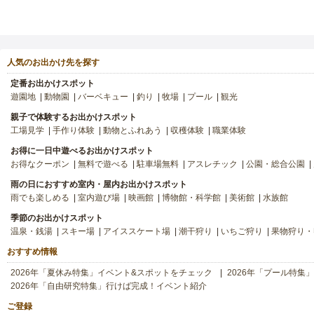
人気のお出かけ先を探す
定番お出かけスポット
遊園地
動物園
バーベキュー
釣り
牧場
プール
観光
親子で体験するお出かけスポット
工場見学
手作り体験
動物とふれあう
収穫体験
職業体験
お得に一日中遊べるお出かけスポット
お得なクーポン
無料で遊べる
駐車場無料
アスレチック
公園・総合公園
雨の日におすすめ室内・屋内お出かけスポット
雨でも楽しめる
室内遊び場
映画館
博物館・科学館
美術館
水族館
季節のお出かけスポット
温泉・銭湯
スキー場
アイススケート場
潮干狩り
いちご狩り
果物狩り・
おすすめ情報
2026年「夏休み特集」イベント&スポットをチェック
2026年「プール特集
2026年「自由研究特集」行けば完成！イベント紹介
ご登録