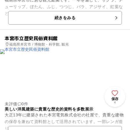
ューリップ、ぼたん、ふじ、つつじ、バラ、アジサイ、紅葉な
ど、四季折々の色彩で包まれます。例年4月上旬から5月下旬の
続きをみる
シーズンには、約200本...
本宮市立歴史民俗資料館
福島県本宮市 / 博物館・科学館, 観光
保存
4
未評価
0件
美しい洋風建築に貴重な歴史的資料を多数展示
大正13年に建築された本宮電気株式会社の社屋で、貴重な建物
の保存を兼ねて資料館として活用されています。一部レンガ造
りの鉄筋コンクリート造で、市の非木造建物としては最も古