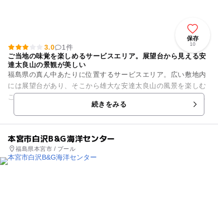
保存
10
3.0
1件
ご当地の味覚を楽しめるサービスエリア。展望台から見える安
達太良山の景観が美しい
福島県の真ん中あたりに位置するサービスエリア。広い敷地内
には展望台があり、そこから雄大な安達太良山の風景を楽しむ
ことができます。レストラン「お食事処あだたら亭」には「伊
続きをみる
達鶏五目わっぱそばセット」...
本宮市白沢B&G海洋センター
福島県本宮市 / プール