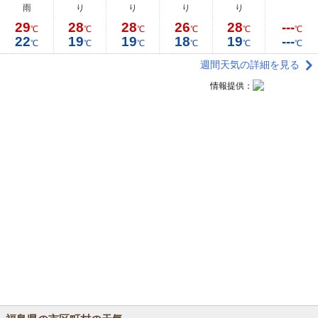
雨
り
り
り
り
29
28
28
26
28
---
℃
℃
℃
℃
℃
℃
22
19
19
18
19
---
℃
℃
℃
℃
℃
℃
週間天気の詳細を見る
情報提供：