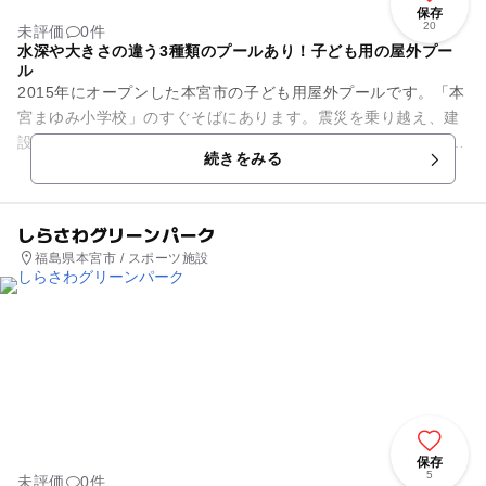
保存
20
未評価
0件
水深や大きさの違う3種類のプールあり！子ども用の屋外プー
ル
2015年にオープンした本宮市の子ども用屋外プールです。「本
宮まゆみ小学校」のすぐそばにあります。震災を乗り越え、建
設された地域の人々にとっても大切な遊び場です。 高学年、低
続きをみる
学年、幼児用に...
しらさわグリーンパーク
福島県本宮市 / スポーツ施設
保存
5
未評価
0件