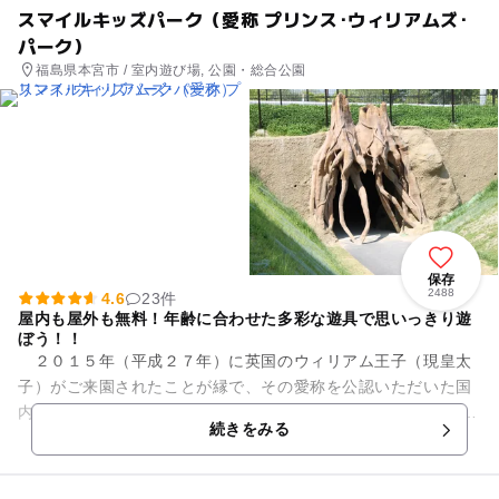
スマイルキッズパーク（愛称 プリンス･ウィリアムズ･
パーク）
福島県本宮市 / 室内遊び場, 公園・総合公園
保存
2488
4.6
23件
屋内も屋外も無料！年齢に合わせた多彩な遊具で思いっきり遊
ぼう！！
２０１５年（平成２７年）に英国のウィリアム王子（現皇太
子）がご来園されたことが縁で、その愛称を公認いただいた国
内唯一の特別な公園です。 大人気の「屋内あそび場」は、室
続きをみる
内にいながらも公園...