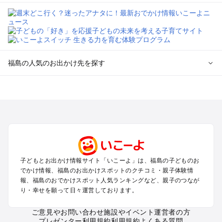
福島の人気のお出かけ先を探す
福島のエリアからプール子ども連れのお出かけスポット
を探す
福島市・二本松のプールお出かけ
会津若松・喜多方周辺のプールお出かけ
郡山・須賀川のプールお出かけ
いわき・双葉のプールお出かけ
猪苗代・表磐梯のプールお出かけ
子どもとお出かけ情報サイト「いこーよ」は、福島の子どものお
白河・天栄・鏡石のプールお出かけ
でかけ情報、福島のお出かけスポットのクチコミ・親子体験情
裏磐梯・磐梯高原のプールお出かけ
報、福島のおでかけスポット人気ランキングなど、親子のつなが
相馬・南相馬のプールお出かけ
り・幸せを願って日々運営しております。
ご意見やお問い合わせ
施設やイベント運営者の方
福島の定番お出かけスポット
プレゼンター利用規約
利用規約
よくある質問