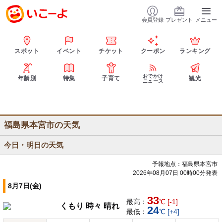
会員登録
プレゼント
メニュー
スポット
イベント
チケット
クーポン
ランキング
おでかけ
年齢別
特集
子育て
観光
ニュース
福島県本宮市の天気
今日・明日の天気
予報地点：福島県本宮市
2026年08月07日 00時00分発表
8月7日(金)
33
最高：
℃ [-1]
くもり 時々 晴れ
24
最低：
℃ [+4]