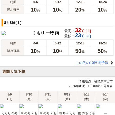
時間
0-6
6-12
12-18
18-24
10
10
20
10
降水確率
%
%
%
%
8月8日(土)
32
最高：
℃ [-1]
くもり 一時 雨
23
最低：
℃ [-1]
時間
0-6
6-12
12-18
18-24
10
10
50
50
降水確率
%
%
%
%
この先の10日間予報
週間天気予報
予報地点：福島県本宮市
2026年08月07日 00時00分発表
8/9
8/10
8/11
8/12
8/13
8/14
(日)
(月)
(火)
(水)
(木)
(金)
くもり のち
雨 のち くも
雨 のち くも
雨 時々 くも
雨 のち くも
---