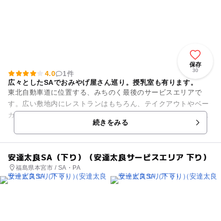
保存
30
4.0
1件
広々としたSAでおみやげ屋さん巡り。授乳室も有ります。
東北自動車道に位置する、みちのく最後のサービスエリアで
す。広い敷地内にレストランはもちろん、テイクアウトやベー
カリー、お土産店がズラリ。レストラン・軽食コーナーでは、
続きをみる
麺3玉、チャーシュー6枚が入...
安達太良SA（下り）（安達太良サービスエリア 下り）
福島県本宮市 / SA・PA