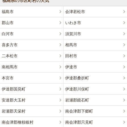
福島県の市区町村の天気
福島市
会津若松市
郡山市
いわき市
白河市
須賀川市
喜多方市
相馬市
二本松市
田村市
南相馬市
伊達市
本宮市
伊達郡桑折町
伊達郡国見町
伊達郡川俣町
安達郡大玉村
岩瀬郡鏡石町
岩瀬郡天栄村
南会津郡下郷町
南会津郡檜枝岐村
南会津郡只見町