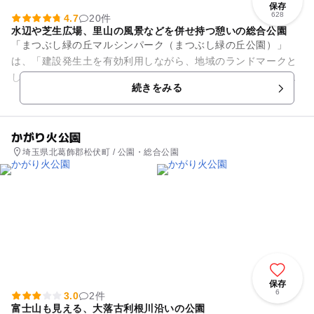
保存
628
4.7
20件
水辺や芝生広場、里山の風景などを併せ持つ憩いの総合公園
「まつぶし緑の丘マルシンパーク（まつぶし緑の丘公園）」
は、「建設発生土を有効利用しながら、地域のランドマークと
して起伏ある丘をつくり、人と環境にやさしい県営公園を整備
続きをみる
する」というコンセプトのもと...
かがり火公園
埼玉県北葛飾郡松伏町 / 公園・総合公園
保存
6
3.0
2件
富士山も見える、大落古利根川沿いの公園