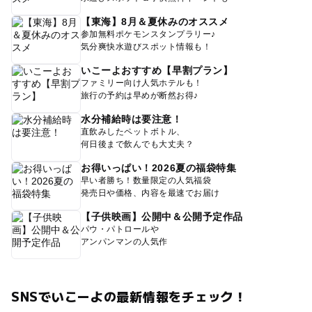
【東海】8月＆夏休みのオススメ
参加無料ポケモンスタンプラリー♪
気分爽快水遊びスポット情報も！
いこーよおすすめ【早割プラン】
ファミリー向け人気ホテルも！
旅行の予約は早めが断然お得♪
水分補給時は要注意！
直飲みしたペットボトル、
何日後まで飲んでも大丈夫？
お得いっぱい！2026夏の福袋特集
早い者勝ち！数量限定の人気福袋
発売日や価格、内容を最速でお届け
【子供映画】公開中＆公開予定作品
パウ・パトロールや
アンパンマンの人気作
SNSでいこーよの最新情報をチェック！