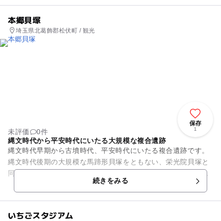
本郷貝塚
埼玉県北葛飾郡松伏町 / 観光
保存
1
未評価
0件
縄文時代から平安時代にいたる大規模な複合遺跡
縄文時代早期から古墳時代、平安時代にいたる複合遺跡です。
縄文時代後期の大規模な馬蹄形貝塚をともない、栄光院貝塚と
同様縄文時代の海岸線を知る上で重要です。発掘調査で出土し
続きをみる
た土器の一部が埼玉県指定有...
いちごスタジアム