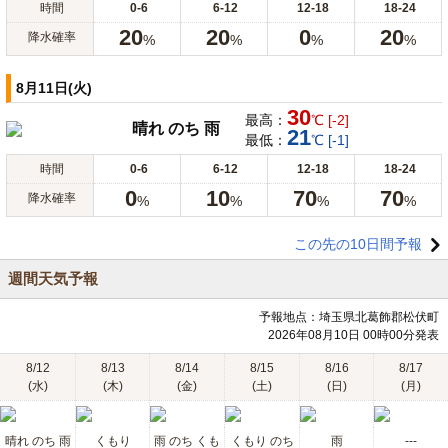
時間
0-6
6-12
12-18
18-24
20
20
0
20
降水確率
%
%
%
%
8月11日(火)
30
最高：
℃ [-2]
晴れ のち 雨
21
最低：
℃ [-1]
時間
0-6
6-12
12-18
18-24
0
10
70
70
降水確率
%
%
%
%
この先の10日間予報
週間天気予報
予報地点：埼玉県北葛飾郡松伏町
2026年08月10日 00時00分発表
8/12
8/13
8/14
8/15
8/16
8/17
(水)
(木)
(金)
(土)
(日)
(月)
晴れ のち 雨
くもり
雨 のち くも
くもり のち
雨
---