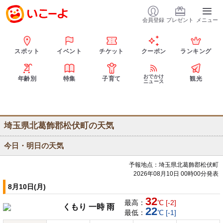
会員登録
プレゼント
メニュー
スポット
イベント
チケット
クーポン
ランキング
おでかけ
年齢別
特集
子育て
観光
ニュース
埼玉県北葛飾郡松伏町の天気
今日・明日の天気
予報地点：埼玉県北葛飾郡松伏町
2026年08月10日 00時00分発表
8月10日(月)
32
最高：
℃ [-2]
くもり 一時 雨
22
最低：
℃ [-1]