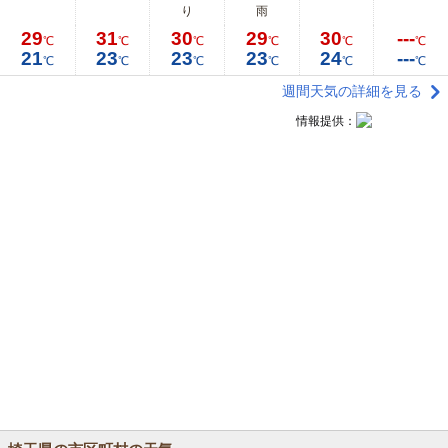
り
雨
29
31
30
29
30
---
℃
℃
℃
℃
℃
℃
21
23
23
23
24
---
℃
℃
℃
℃
℃
℃
週間天気の詳細を見る
情報提供：