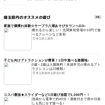
埼玉県内のオススメの遊び
家族で爆獲れ体験☆サープラ八潮あそびタウンへGO♪
獲れるから楽しい！北関東初登場や10円で遊
べるクレーンなど多彩
埼玉県八潮市
子ども向けアトラクションが豊富！1日中遊べる遊園地♪
0歳～2歳は入園無料！未就学児が乗れるアト
ラクションは22種類♪
埼玉県南埼玉郡宮代町
コスパ最強★スライダーなど1日遊び放題で1,300円～！
池袋から電車で約40分！屋根付きで雨や日差
しも気にせず遊べる♪