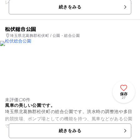
レチック遊具が並びます。他にもスポーツ施設が充実していま
続きをみる
す。「多目的広場」は、ソフ...
松伏総合公園
埼玉県北葛飾郡松伏町 / 公園・総合公園
保存
27
未評価
0件
風車の美しい公園です。
埼玉県北葛飾郡松伏町の総合公園です。洪水時の調整池や多目
的競技場、ポンプ場としての機能を持つ、風車などがある公園
です。スペイン風の風車は、高さ18m、屋上には展望台があ
続きをみる
り、町のシンボルとなってい...