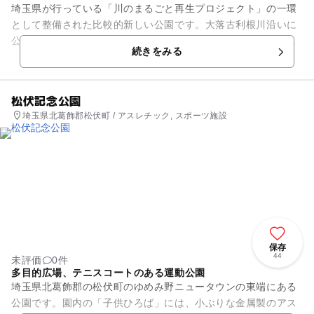
埼玉県が行っている「川のまるごと再生プロジェクト」の一環
として整備された比較的新しい公園です。大落古利根川沿いに
公園は整備されていて、川のせせらぎを間近で感じながら過ご
続きをみる
すことができます。川を一望...
松伏記念公園
埼玉県北葛飾郡松伏町 / アスレチック, スポーツ施設
保存
44
未評価
0件
多目的広場、テニスコートのある運動公園
埼玉県北葛飾郡の松伏町のゆめみ野ニュータウンの東端にある
公園です。園内の「子供ひろば」には、小ぶりな金属製のアス