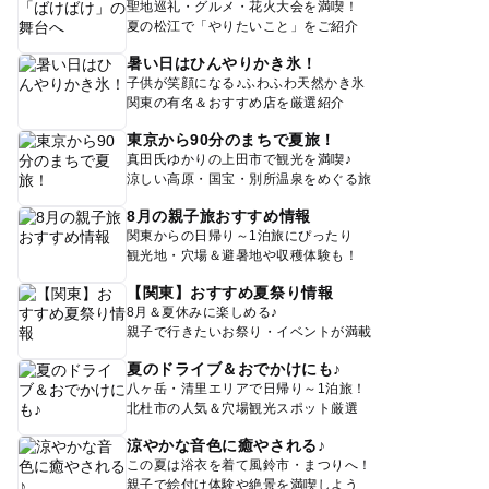
聖地巡礼・グルメ・花火大会を満喫！
夏の松江で「やりたいこと」をご紹介
暑い日はひんやりかき氷！
子供が笑顔になる♪ふわふわ天然かき氷
関東の有名＆おすすめ店を厳選紹介
東京から90分のまちで夏旅！
真田氏ゆかりの上田市で観光を満喫♪
涼しい高原・国宝・別所温泉をめぐる旅
8月の親子旅おすすめ情報
関東からの日帰り～1泊旅にぴったり
観光地・穴場＆避暑地や収穫体験も！
【関東】おすすめ夏祭り情報
8月＆夏休みに楽しめる♪
親子で行きたいお祭り・イベントが満載
夏のドライブ＆おでかけにも♪
八ヶ岳・清里エリアで日帰り～1泊旅！
北杜市の人気＆穴場観光スポット厳選
涼やかな音色に癒やされる♪
この夏は浴衣を着て風鈴市・まつりへ！
親子で絵付け体験や絶景を満喫しよう