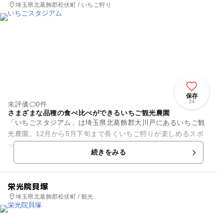
埼玉県北葛飾郡松伏町 / いちご狩り
保存
24
未評価
0件
さまざまな品種の食べ比べができるいちご観光農園
「いちごスタジアム」は埼玉県北葛飾郡大川戸にあるいちご観
光農園。12月から5月下旬まで長くいちご狩りが楽しめるスポ
ットです。栽培品種は紅ほっぺをはじめ、やよいひめ、章姫、
続きをみる
かおり野など数種類あり、...
栄光院貝塚
埼玉県北葛飾郡松伏町 / 観光