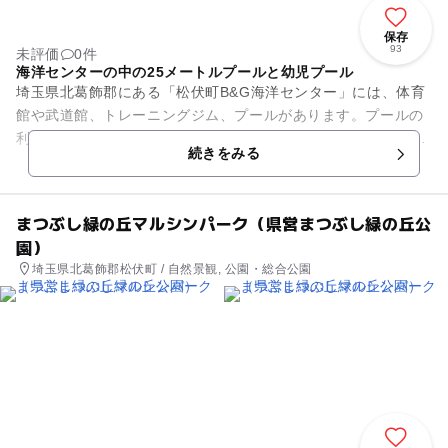
保存
93
未評価
0件
海洋センターの中の25メートルプールと幼児プール
埼玉県北葛飾郡にある「松伏町B&G海洋センター」には、体育
館や武道館、トレーニングジム、プールがあります。プールの
利用は7月中旬～8月下旬までですが、それ以外は通年利用可
続きをみる
能。各種大会の会場として...
まつぶし緑の丘マルシンパーク（県営まつぶし緑の丘公
園）
埼玉県北葛飾郡松伏町 / 自然景観, 公園・総合公園