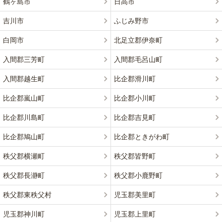
鶴ヶ島市
日高市
吉川市
ふじみ野市
白岡市
北足立郡伊奈町
入間郡三芳町
入間郡毛呂山町
入間郡越生町
比企郡滑川町
比企郡嵐山町
比企郡小川町
比企郡川島町
比企郡吉見町
比企郡鳩山町
比企郡ときがわ町
秩父郡横瀬町
秩父郡皆野町
秩父郡長瀞町
秩父郡小鹿野町
秩父郡東秩父村
児玉郡美里町
児玉郡神川町
児玉郡上里町