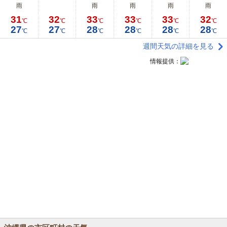
雨
雨
雨
雨
雨
31
32
33
33
33
32
℃
℃
℃
℃
℃
℃
27
27
28
28
28
28
℃
℃
℃
℃
℃
℃
週間天気の詳細を見る
情報提供：