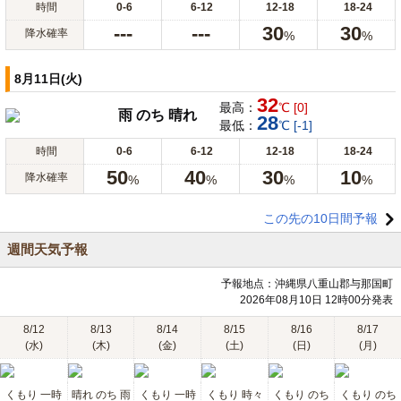
時間
0-6
6-12
12-18
18-24
---
---
30
30
降水確率
%
%
8月11日(火)
32
最高：
℃ [0]
雨 のち 晴れ
28
最低：
℃ [-1]
時間
0-6
6-12
12-18
18-24
50
40
30
10
降水確率
%
%
%
%
この先の10日間予報
週間天気予報
予報地点：沖縄県八重山郡与那国町
2026年08月10日 12時00分発表
8/12
8/13
8/14
8/15
8/16
8/17
(水)
(木)
(金)
(土)
(日)
(月)
くもり 一時
晴れ のち 雨
くもり 一時
くもり 時々
くもり のち
くもり のち