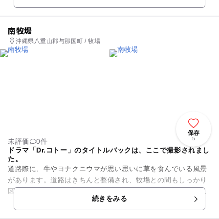
その他の昆虫、動物...
南牧場
沖縄県八重山郡与那国町 / 牧場
保存
5
未評価
0件
ドラマ「Dr.コトー」のタイトルバックは、ここで撮影されまし
た。
道路際に、牛やヨナクニウマが思い思いに草を食んでいる風景
があります。道路はきちんと整備され、牧場との間もしっかり
区切られていますが、道路のまん中で座り込んでいる牛もいま
続きをみる
す。ちなみに久部良側にも比...