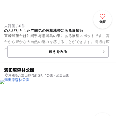
保存
0
未評価
0件
のんびりとした雰囲気の牧草地帯にある展望台
東崎展望台は沖縄県与那国島の東にある展望スポットです。高
台から豊かな大自然の魅力を感じることができます。周辺は広
大な牧草地帯となっていて、放牧されている与那国馬や牛と触
続きをみる
れ合うこともできます。ベン...
満田原森林公園
沖縄県八重山郡与那国町 / 公園・総合公園