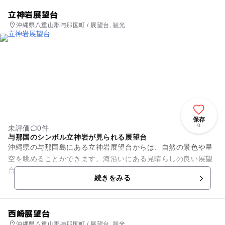
立神岩展望台
沖縄県八重山郡与那国町 / 展望台, 観光
保存
0
未評価
0件
与那国のシンボル立神岩が見られる展望台
沖縄県の与那国島にある立神岩展望台からは、自然の景色や星
空を眺めることができます。海沿いにある見晴らしの良い展望
台です。きれいに整備された周辺の芝生には南国植物が生い茂
続きをみる
り、リゾート地らしい雰囲気...
西崎展望台
沖縄県八重山郡与那国町 / 展望台, 観光