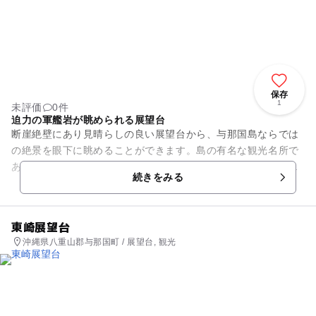
保存
1
未評価
0件
迫力の軍艦岩が眺められる展望台
断崖絶壁にあり見晴らしの良い展望台から、与那国島ならでは
の絶景を眼下に眺めることができます。島の有名な観光名所で
ある、軍艦岩とサンニヌ台が見られるのが特徴的です。軍艦岩
続きをみる
は自然がつくりだした奇岩で...
東崎展望台
沖縄県八重山郡与那国町 / 展望台, 観光