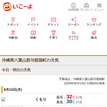
会員登録
プレゼント
メニュー
スポット
イベント
チケット
クーポン
ランキング
おでかけ
年齢別
特集
子育て
観光
ニュース
沖縄県八重山郡与那国町の天気
今日・明日の天気
予報地点：沖縄県八重山郡与那国町
2026年08月10日 12時00分発表
8月10日(月)
32
最高：
℃ [+3]
くもり
30
最低：
℃ [+3]