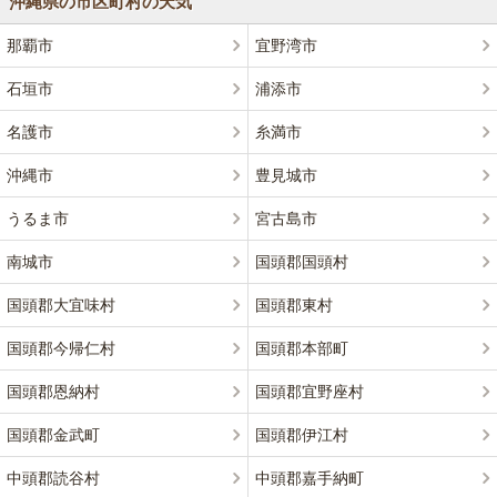
沖縄県の市区町村の天気
那覇市
宜野湾市
石垣市
浦添市
名護市
糸満市
沖縄市
豊見城市
うるま市
宮古島市
南城市
国頭郡国頭村
国頭郡大宜味村
国頭郡東村
国頭郡今帰仁村
国頭郡本部町
国頭郡恩納村
国頭郡宜野座村
国頭郡金武町
国頭郡伊江村
中頭郡読谷村
中頭郡嘉手納町