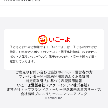
全国からプール子連れおでかけスポットを探す
北海道･東北のプールおでかけ
北陸･甲信越のプールおでかけ
関東のプールおでかけ
東海のプールおでかけ
関西のプールおでかけ
中国･四国のプールおでかけ
子どもとお出かけ情報サイト「いこーよ」は、子どものおでかけ
九州･沖縄のプールおでかけ
情報、お出かけスポットのクチコミ・親子体験情報、おでかけス
ポット人気ランキングなど、親子のつながり・幸せを願って日々
運営しております。
定番お出かけスポット
遊園地
ご意見やお問い合わせ
施設やイベント運営者の方
動物園
プレゼンター利用規約
利用規約
よくある質問
バーベキュー
特定商取引法に基づく表記
採用情報
釣り
いこーよ運営会社（アクトインディ株式会社）
運営会社トップ
ブランドストーリー
理念
未来図
運営サービス
牧場
会社情報
プレスリリース
エンジニアブログ
プール
© actindi Inc.
アスレチック
公園・総合公園