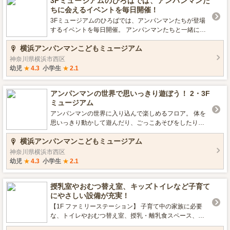
3Fミュージアムのひろばでは、アンパンマンた
ちに会えるイベントを毎日開催！
3Fミュージアムのひろばでは、アンパンマンたちが登場
するイベントを毎日開催。 アンパンマンたちと一緒にあ
そんで、仲良くなろう！ ※開催しているイベントは、時
横浜アンパンマンこどもミュージアム
期により異なります 詳しくは公式ホームページをご確
認ください
神奈川県横浜市西区
幼児
★
4.3
小学生
★
2.1
アンパンマンの世界で思いっきり遊ぼう！ 2・3F
ミュージアム
アンパンマンの世界に入り込んで楽しめるフロア。 体を
思いっきり動かして遊んだり、ごっこあそびをしたり、
お子さまが大好きな遊びも詰まっているよ。
横浜アンパンマンこどもミュージアム
神奈川県横浜市西区
幼児
★
4.3
小学生
★
2.1
授乳室やおむつ替え室、キッズトイレなど子育て
にやさしい設備が充実！
【1F ファミリーステーション】 子育て中の家族に必要
な、トイレやおむつ替え室、授乳・離乳食スペース、ミ
ルクの調乳器などの機能を1ヵ所に集約しているよ。