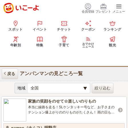
会員登録
プレゼント
メニュー
スポット
イベント
チケット
クーポン
ランキング
おでかけ
年齢別
特集
子育て
観光
ニュース
アンパンマンの見どころ一覧
戻る
地域
家族の笑顔をのせて☆楽しいのりもの
本当に線路を走る！SLケンタッキー号など、お子さまの
テンション爆上がりののりものがたくさん！ 雨の日もへ
っちゃら☆普段使いのゆうえんちとしてぜひご利用くだ
さい！ 当店激押しの「ナムコアプリクーポン」が使える
namco（ナムコ）明野店
のりものも複数ありますよ～♪ぜひオトクに遊んでってく