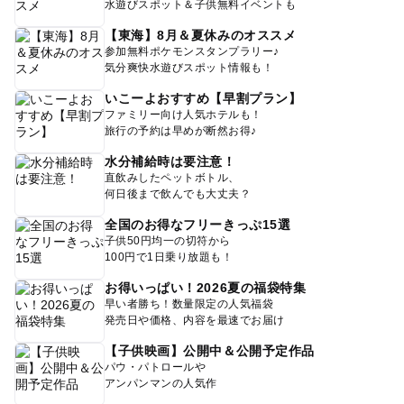
水遊びスポット＆子供無料イベントも
【東海】8月＆夏休みのオススメ
参加無料ポケモンスタンプラリー♪
気分爽快水遊びスポット情報も！
いこーよおすすめ【早割プラン】
ファミリー向け人気ホテルも！
旅行の予約は早めが断然お得♪
水分補給時は要注意！
直飲みしたペットボトル、
何日後まで飲んでも大丈夫？
全国のお得なフリーきっぷ15選
子供50円均一の切符から
100円で1日乗り放題も！
お得いっぱい！2026夏の福袋特集
早い者勝ち！数量限定の人気福袋
発売日や価格、内容を最速でお届け
【子供映画】公開中＆公開予定作品
パウ・パトロールや
アンパンマンの人気作