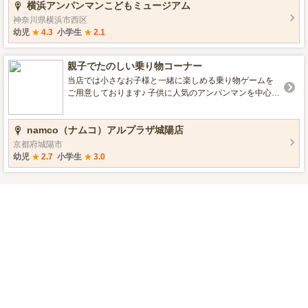
横浜アンパンマンこどもミュージアム
神奈川県横浜市西区
幼児
★
4.3
小学生
★
2.1
親子でたのしい乗り物コーナー
当店では小さなお子様と一緒に楽しめる乗り物ゲームを
ご用意しております♪ 子供に人気のアンパンマンを中心に
新幹線もございます！ 大人から子供まで美味しく食べら
れるﾎﾟｯﾌﾟｺｰﾝ工場もございますので 是非遊んでみてくだ
namco（ナムコ）アルプラザ城陽店
さい♪
京都府城陽市
幼児
★
2.7
小学生
★
3.0