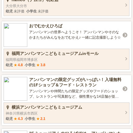
ださいねっ☆
大分県大分市
幼児
未評価
小学生
未評価
おでむかえひろば
アンパンマンの世界へようこそ！ アンパンマンやそのな
かまたちがみんなをおでむかえ♪ 一緒に記念撮影しよう☆
福岡アンパンマンこどもミュージアムinモール
福岡県福岡市博多区
幼児
★
4.8
小学生
★
3.8
アンパンマンの限定グッズがいっぱい！入場無料
の1Fショップ＆フード・レストラン
アンパンマンや仲間たちの限定グッズやフードのショッ
プ、レストランや写真館など、個性豊かな14店舗が並ん
でいるよ。
横浜アンパンマンこどもミュージアム
神奈川県横浜市西区
幼児
★
4.3
小学生
★
2.1