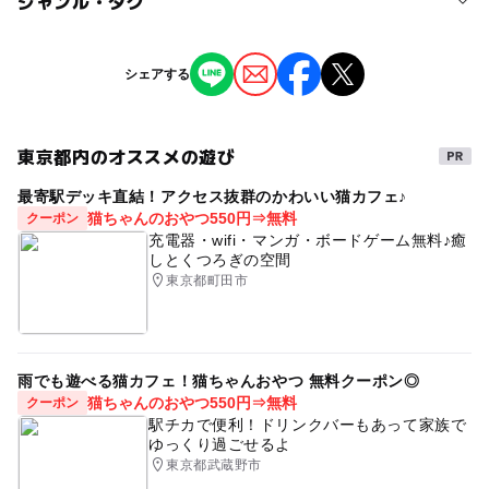
ジャンル・タグ
3,240円
予約/応募
タグ
シェアする
予約必要
子供の料金詳細
稲刈り体験
農業体験
収穫体験
古代米
小学生
応募方法
トトロの森
体育の日
文化の日
アウトドア
東京都内のオススメの遊び
公式サイト予約ページからお申し込みください
大人の料金
秋の味覚狩り
秋
最寄駅デッキ直結！アクセス抜群のかわいい猫カフェ♪
4,320円
猫ちゃんのおやつ550円⇒無料
クーポン
予約ページ
充電器・wifi・マンガ・ボードゲーム無料♪癒
予約はこちらから
しとくつろぎの空間
東京都町田市
雨でも遊べる猫カフェ！猫ちゃんおやつ 無料クーポン◎
猫ちゃんのおやつ550円⇒無料
クーポン
駅チカで便利！ドリンクバーもあって家族で
ゆっくり過ごせるよ
東京都武蔵野市