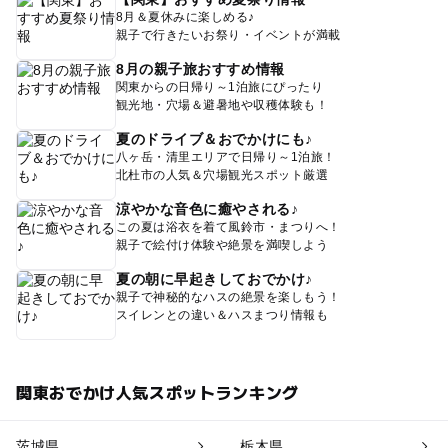
8月＆夏休みに楽しめる♪
親子で行きたいお祭り・イベントが満載
8月の親子旅おすすめ情報
関東からの日帰り～1泊旅にぴったり
観光地・穴場＆避暑地や収穫体験も！
夏のドライブ＆おでかけにも♪
八ヶ岳・清里エリアで日帰り～1泊旅！
北杜市の人気＆穴場観光スポット厳選
涼やかな音色に癒やされる♪
この夏は浴衣を着て風鈴市・まつりへ！
親子で絵付け体験や絶景を満喫しよう
夏の朝に早起きしておでかけ♪
親子で神秘的なハスの絶景を楽しもう！
スイレンとの違い＆ハスまつり情報も
関東おでかけ人気スポットランキング
茨城県
栃木県