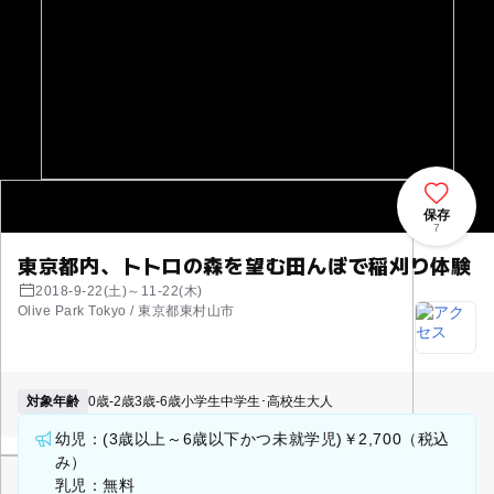
保存
7
東京都内、トトロの森を望む田んぼで稲刈り体験
2018-9-22(土)～11-22(木)
Olive Park Tokyo / 東京都東村山市
対象年齢
0歳-2歳
3歳-6歳
小学生
中学生･高校生
大人
幼児：(3歳以上～6歳以下かつ未就学児)￥2,700（税込
み）
乳児：無料