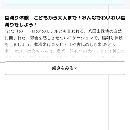
稲刈り体験 こどもから大人まで！みんなでわいわい稲
刈りをしよう！
"となりのトトロの"のモデルとも言われる、八国山緑地の自然
に囲まれた、都会を感じさせないロケーションで、稲刈り体験
をしましょう。収穫米はコシヒカリや古代のもち米"みどり
米"。ホストの文ちゃんは、農業一筋45年の大ベテラン！神主で
もあります。稲刈り体験を通して、おとなからこどもまで
続きをみる