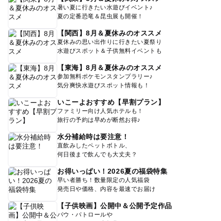
暑い夏に行きたい水遊びイベント♪
夏の定番恐竜＆昆虫展も開催！
【関西】8月＆夏休みのオススメ
夏休みの思い出作りに行きたい夏祭り
水遊びスポット＆子供無料イベントも
【東海】8月＆夏休みのオススメ
参加無料ポケモンスタンプラリー♪
気分爽快水遊びスポット情報も！
いこーよおすすめ【早割プラン】
ファミリー向け人気ホテルも！
旅行の予約は早めが断然お得♪
水分補給時は要注意！
直飲みしたペットボトル、
何日後まで飲んでも大丈夫？
お得いっぱい！2026夏の福袋特集
早い者勝ち！数量限定の人気福袋
発売日や価格、内容を最速でお届け
【子供映画】公開中＆公開予定作品
パウ・パトロールや