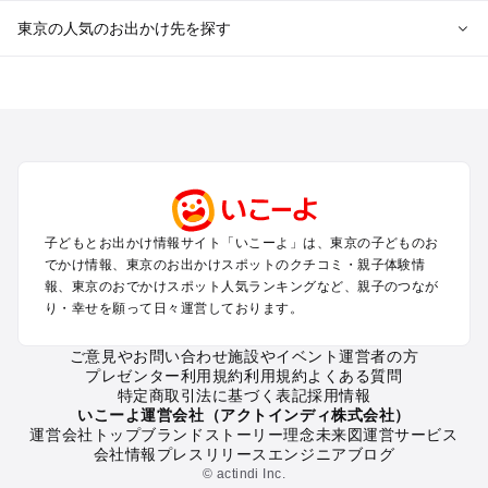
東京の人気のお出かけ先を探す
東京のエリアからプール子ども連れのお出かけスポット
を探す
立川・国分寺・八王子・昭島・多摩のプールお出かけ
お台場・品川・新橋・汐留・豊洲のプールお出かけ
上野・浅草・錦糸町・両国のプールお出かけ
町田・相模原・愛川・上野原のプールお出かけ
渋谷・原宿・恵比寿・中目黒・自由が丘のプールお出かけ
子どもとお出かけ情報サイト「いこーよ」は、東京の子どものお
池袋・赤羽・王子・巣鴨・目白・石神井のプールお出かけ
でかけ情報、東京のお出かけスポットのクチコミ・親子体験情
新宿・高田馬場・代々木・千駄ヶ谷のプールお出かけ
報、東京のおでかけスポット人気ランキングなど、親子のつなが
銀座・丸の内・日本橋・有楽町・築地・月島のプールお出かけ
り・幸せを願って日々運営しております。
吉祥寺・三鷹・中野・高円寺・荻窪・阿佐谷のプールお出かけ
小金井・小平・西東京・東村山・東久留米のプールお出かけ
ご意見やお問い合わせ
施設やイベント運営者の方
プレゼンター利用規約
利用規約
よくある質問
府中・調布・狛江のプールお出かけ
特定商取引法に基づく表記
採用情報
青梅・奥多摩のプールお出かけ
いこーよ運営会社（アクトインディ株式会社）
蒲田・大森・羽田周辺のプールお出かけ
運営会社トップ
ブランドストーリー
理念
未来図
運営サービス
会社情報
プレスリリース
エンジニアブログ
葛西・新木場・亀戸・亀有・柴又のプールお出かけ
© actindi Inc.
北千住・日暮里・荒川のプールお出かけ