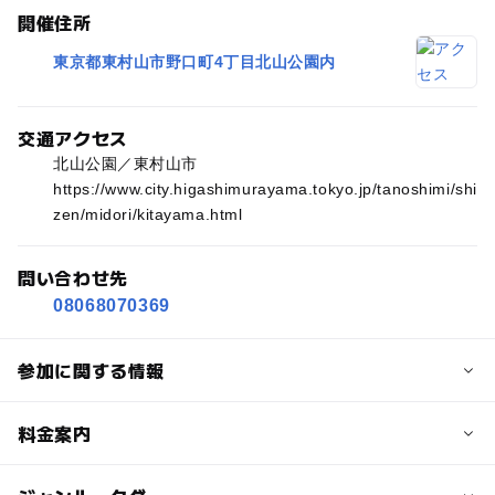
開催住所
東京都東村山市野口町4丁目北山公園内
交通アクセス
北山公園／東村山市
https://www.city.higashimurayama.tokyo.jp/tanoshimi/shi
zen/midori/kitayama.html
問い合わせ先
08068070369
参加に関する情報
対象年齢
料金案内
0歳･1歳･2歳の赤ちゃん(乳児･幼児)
3歳･4歳･5歳･6歳(幼児)
小学生
中学生･高校生
大人
子供の料金