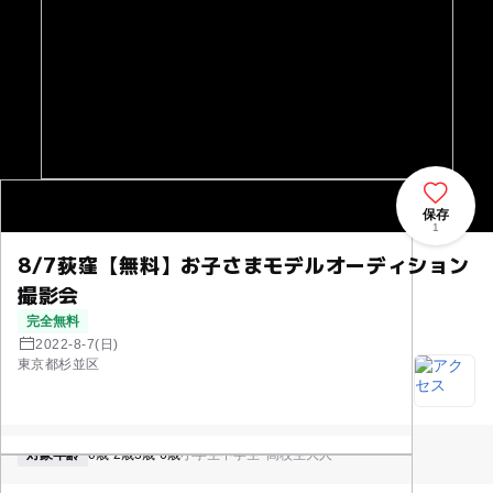
保存
1
8/7荻窪【無料】お子さまモデルオーディション
撮影会
完全無料
2022-8-7(日)
東京都杉並区
対象年齢
0歳-2歳
3歳-6歳
小学生
中学生･高校生
大人