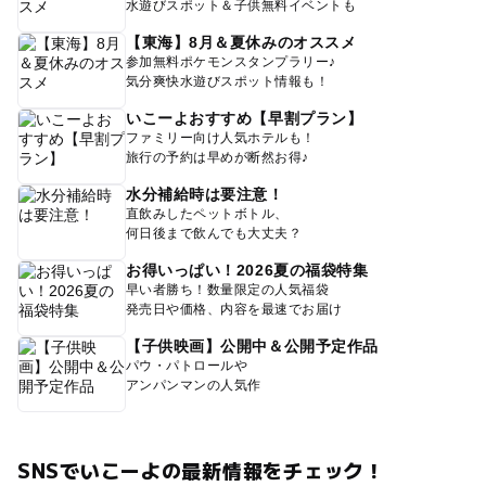
水遊びスポット＆子供無料イベントも
【東海】8月＆夏休みのオススメ
参加無料ポケモンスタンプラリー♪
気分爽快水遊びスポット情報も！
いこーよおすすめ【早割プラン】
ファミリー向け人気ホテルも！
旅行の予約は早めが断然お得♪
水分補給時は要注意！
直飲みしたペットボトル、
何日後まで飲んでも大丈夫？
お得いっぱい！2026夏の福袋特集
早い者勝ち！数量限定の人気福袋
発売日や価格、内容を最速でお届け
【子供映画】公開中＆公開予定作品
パウ・パトロールや
アンパンマンの人気作
SNSでいこーよの最新情報をチェック！