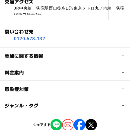
交通アクセス
JR中央線 荻窪駅西口徒歩1分/東京メトロ丸ノ内線 荻窪
駅西口徒歩2分
問い合わせ先
0120-578-132
参加に関する情報
定員
料金案内
25人
子供の料金
感染症対策
定員詳細
無料
定員に達した場合は別の日程でご案内を差し上げる場合が
ジャンル・タグ
※新型コロナウイルス感染症に関する対応について※
ございます。
大人の料金
新型コロナウイルス感染症が拡大している現状を受け、感
無料
タグ
対象年齢
染予防と拡大防止の観点から、以下の対応を行って参りま
シェアする