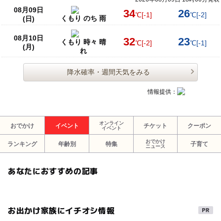
08月09日
34
26
℃
[-1]
℃
[-2]
くもり のち 雨
(日)
08月10日
32
23
くもり 時々 晴
℃
[-2]
℃
[-1]
(月)
れ
降水確率・週間天気をみる
情報提供：
オンライン
おでかけ
イベント
チケット
クーポン
イベント
おでかけ
ランキング
年齢別
特集
子育て
ニュース
あなたにおすすめの記事
お出かけ家族にイチオシ情報