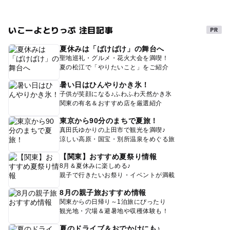
いこーよとりっぷ 注目記事
夏休みは「ばけばけ」の舞台へ
聖地巡礼・グルメ・花火大会を満喫！
夏の松江で「やりたいこと」をご紹介
暑い日はひんやりかき氷！
子供が笑顔になる♪ふわふわ天然かき氷
関東の有名＆おすすめ店を厳選紹介
東京から90分のまちで夏旅！
真田氏ゆかりの上田市で観光を満喫♪
涼しい高原・国宝・別所温泉をめぐる旅
【関東】おすすめ夏祭り情報
8月＆夏休みに楽しめる♪
親子で行きたいお祭り・イベントが満載
8月の親子旅おすすめ情報
関東からの日帰り～1泊旅にぴったり
観光地・穴場＆避暑地や収穫体験も！
夏のドライブ＆おでかけにも♪