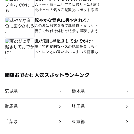
八ヶ岳・清里エリアで日帰り～1泊旅！
北杜市の人気＆穴場観光スポット厳選
涼やかな音色に癒やされる♪
この夏は浴衣を着て風鈴市・まつりへ！
親子で絵付け体験や絶景を満喫しよう
夏の朝に早起きしておでかけ♪
親子で神秘的なハスの絶景を楽しもう！
スイレンとの違い＆ハスまつり情報も
関東おでかけ人気スポットランキング
茨城県
栃木県
群馬県
埼玉県
千葉県
東京都