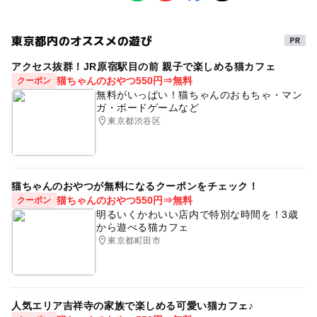
無料撮影会
プロカメラマンによる撮影
家族写真
す。
0歳･1歳･2歳の赤ちゃん(乳児･幼児)
3歳･4歳･5歳･6歳(幼児)
お子様の成長の記念に
記念写真
ハーフバースデー
●各会場にアルコールを設置
東京都内のオススメの遊び
こども撮影会
室内イベント
雨の日でもOK
無料
●備え付け備品や机、ドアノブ等の消毒
予約/応募
アクセス抜群！JR原宿駅目の前 親子で楽しめる猫カフェ
「お子さま撮影会」は、人の出入りがありますので、手が
撮影会
予約必要
初夏
夏でも涼しい
夏の思い出
猫ちゃんのおやつ550円⇒無料
クーポン
触れる箇所等は定期的に消毒いたします。
最終応募締切 2022-8-5(金)
無料がいっぱい！猫ちゃんのおもちゃ・マン
（消毒をしたい気になる物や場所などがあれば、ご遠慮な
家族で思い出作り
涼しい
ガ・ボードゲームなど
くスタッフにお申し付けください）
東京都渋谷区
注意・制限事項
●スタッフの検温義務化
・会場内の安全にはスタッフ一同務めて参りますが、お子
毎朝の検温と体温の報告を励行しており、自宅待機の指示
さまの保育・託児行為は行っておりません。
を出す体制を整えています。
・撮影会＆ライフプラン相談会において発生した一切の事
●ご来場いただいたお客様への検温
猫ちゃんのおやつが無料になるクーポンをチェック！
故や怪我・病気などの責任を負いかねますことをあらかじ
ご入室時に、受付にて非接触タイプの体温計を用い、お客
猫ちゃんのおやつ550円⇒無料
クーポン
明るいくかわいい店内で特別な時間を！3歳
めご了承ください。
様の体温を確認させていただきます。
から遊べる猫カフェ
・お子さまおよび保護者の方が体調不良の際には、他のご
検温の結果、37.5℃以上の発熱が確認された場合、入場を
東京都町田市
参加者さまへの感染を防ぐため、ご連絡の上、来場をお控
お断りさせていただきます。
えください。
入館後も、咳が止まらない等の症状が確認された場合、当
・盗難等防止のため貴重品は持ち歩くなどご本人様の責任
運営責任者の判断により、ご退室いただくことがございま
において管理をお願いします。盗難・紛失について一切の
す。
人気エリア吉祥寺の家族で楽しめる可愛い猫カフェ♪
責任は負いません。
●スタッフマスク着用