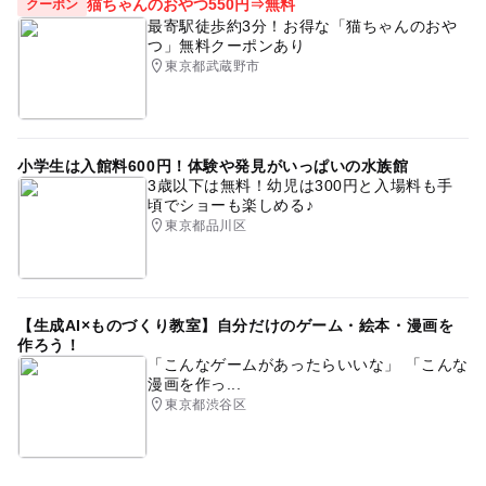
猫ちゃんのおやつ550円⇒無料
クーポン
・撮影会＆ライフプラン相談会に参加するにあたっての往
感染を未然に防ぐため、マスク着用をいたします。
最寄駅徒歩約3分！お得な「猫ちゃんのおや
路・帰路等移動途中の事故に対しても責任を負いかねます
●お子さま撮影会＆ライフプラン相談会について
つ」無料クーポンあり
東京都武蔵野市
ことをあらかじめご了承ください。
撮影会が約10分程度、ライフプラン相談会が15～20分程
・災害や悪天候のため、撮影会＆ライフプラン相談会の開
度で、約10分おきに「スタート時間がずれて予約来場」さ
催を中止する場合がございます。
れる、人の流れがある内容になります。
小学生は入館料600円！体験や発見がいっぱいの水族館
今後も最新情報を踏まえて、運営に努めてまいります。
応募方法
3歳以下は無料！幼児は300円と入場料も手
頃でショーも楽しめる♪
このイベントの受付は終了しました。
東京都品川区
予約ページ
予約はこちらから
【生成AI×ものづくり教室】自分だけのゲーム・絵本・漫画を
作ろう！
「こんなゲームがあったらいいな」 「こんな
漫画を作っ...
東京都渋谷区