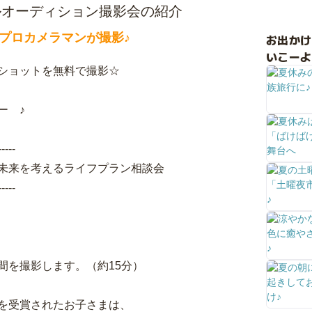
デルオーディション撮影会の紹介
プロカメラマンが撮影♪
お出か
いこーよ
ショットを無料で撮影☆
ー ♪
-----
未来を考えるライフプラン相談会
-----
間を撮影します。（約15分）
を受賞されたお子さまは、