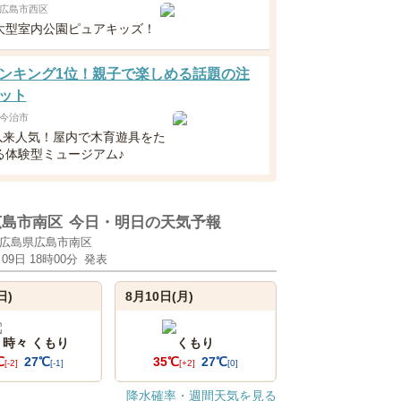
広島市西区
大型室内公園ピュアキッズ！
ンキング1位！親子で楽しめる話題の注
ット
今治市
N以来人気！屋内で木育遊具をた
る体験型ミュージアム♪
広島市南区
今日・明日の天気予報
広島県広島市南区
月09日 18時00分
発表
日)
8月10日(月)
 時々 くもり
くもり
℃
27℃
35℃
27℃
[-2]
[-1]
[+2]
[0]
降水確率・週間天気を見る