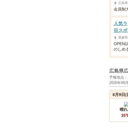
広島県
会員制
人気ラ
目スポ
愛媛県
OPE
のしめ
広島県
予報地点：
2026年08
8月9日(
晴れ
35