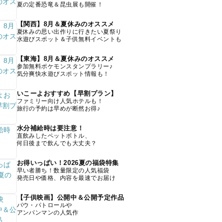
夏の定番恐竜＆昆虫展も開催！
【関西】8月＆夏休みのオススメ
夏休みの思い出作りに行きたい夏祭り
水遊びスポット＆子供無料イベントも
【東海】8月＆夏休みのオススメ
参加無料ポケモンスタンプラリー♪
気分爽快水遊びスポット情報も！
いこーよおすすめ【早割プラン】
ファミリー向け人気ホテルも！
旅行の予約は早めが断然お得♪
水分補給時は要注意！
直飲みしたペットボトル、
何日後まで飲んでも大丈夫？
お得いっぱい！2026夏の福袋特集
早い者勝ち！数量限定の人気福袋
発売日や価格、内容を最速でお届け
【子供映画】公開中＆公開予定作品
パウ・パトロールや
アンパンマンの人気作