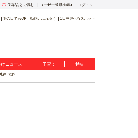
保存/あとで読む
ユーザー登録(無料)
ログイン
雨の日でもOK
動物とふれあう
1日中遊べるスポット
かけニュース
子育て
特集
沖縄
福岡