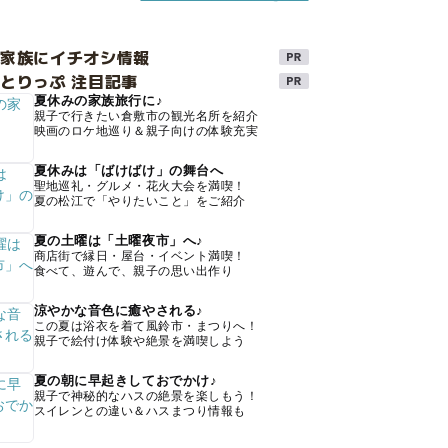
け家族にイチオシ情報
とりっぷ 注目記事
夏休みの家族旅行に♪
親子で行きたい倉敷市の観光名所を紹介
映画のロケ地巡り＆親子向けの体験充実
夏休みは「ばけばけ」の舞台へ
聖地巡礼・グルメ・花火大会を満喫！
夏の松江で「やりたいこと」をご紹介
夏の土曜は「土曜夜市」へ♪
商店街で縁日・屋台・イベント満喫！
食べて、遊んで、親子の思い出作り
涼やかな音色に癒やされる♪
この夏は浴衣を着て風鈴市・まつりへ！
親子で絵付け体験や絶景を満喫しよう
夏の朝に早起きしておでかけ♪
親子で神秘的なハスの絶景を楽しもう！
スイレンとの違い＆ハスまつり情報も