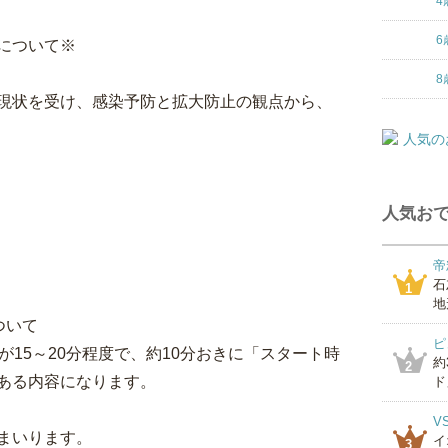
4
6
について※
8
現状を受け、感染予防と拡大防止の観点から、
人気おで
帝
石
1
地
ついて
ピ
が15～20分程度で、約10分おきに「スタート時
約
2
ある内容になります。
ド」
V
まいります。
イ
3