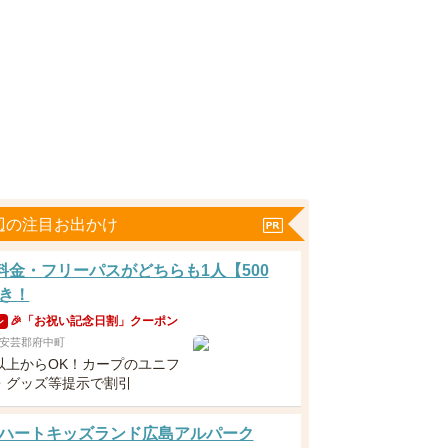
辺の注目お出かけ
分料金・フリーパスがどちらも1人【500
き！
🎉「お祝い記念日割」クーポン
ン
安芸郡府中町
以上からOK！カープのユニフ
・グッズ等提示で割引
ハートキッズランド広島アルパーク