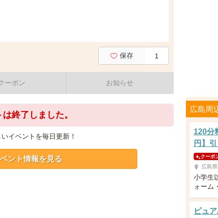
保存
1
クーポン
お知らせ
広島周
トは終了しました。
120
しいイベントを毎日更新！
円】引
クーポ
ベント情報を見る
広島県
小学生
ォーム
ピュア