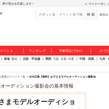
、夢の育みを応援します！
マイクーポン
春休み
イベント
ランキング
年齢別おでかけ
おで
東海
愛知
北陸・甲信越
関西
大阪
京都
兵庫
中国・四国
九州・
広島県のイベント一覧
8/25広島【無料】お子さまモデルオーディション撮影会
デルオーディション撮影会の基本情報
子さまモデルオーディショ