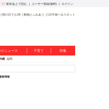
保存/あとで読む
ユーザー登録(無料)
ログイン
雨の日でもOK
動物とふれあう
1日中遊べるスポット
かけニュース
子育て
特集
沖縄
福岡
最新情報