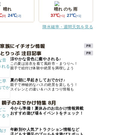
晴れ
晴れ のち 雨
℃
24℃
37℃
27℃
[0]
[-2]
[+1]
[+1]
降水確率・週間天気を見る
け家族にイチオシ情報
とりっぷ 注目記事
涼やかな音色に癒やされる♪
この夏は浴衣を着て風鈴市・まつりへ！
親子で絵付け体験や絶景を満喫しよう
夏の朝に早起きしておでかけ♪
親子で神秘的なハスの絶景を楽しもう！
スイレンとの違い＆ハスまつり情報も
 親子のおでかけ特集 8月
今から準備！夏休みのお出かけ情報満載
おすすめ遊び場＆イベントをチェック！
年齢別や人気アトラクション情報など
子ども大満足のプール＆水遊びスポット