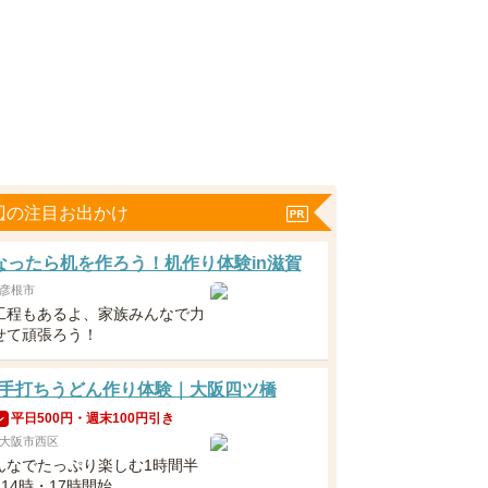
辺の注目お出かけ
なったら机を作ろう！机作り体験in滋賀
彦根市
工程もあるよ、家族みんなで力
せて頑張ろう！
手打ちうどん作り体験｜大阪四ツ橋
平日500円・週末100円引き
ン
大阪市西区
んなでたっぷり楽しむ1時間半
・14時・17時開始