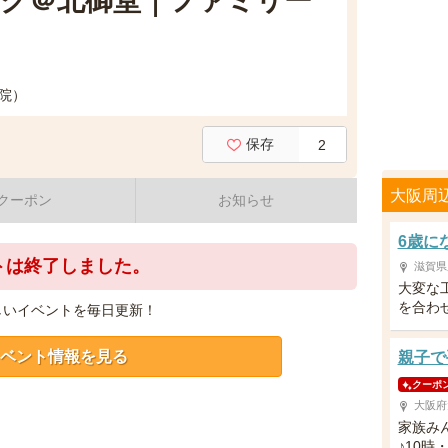
ク＠北御堂｜ファミリー
別院）
保存
2
大阪周
クーポン
お知らせ
6歳に
トは終了しました。
滋賀県
大変な
を合わ
しいイベントを毎日更新！
ベント情報を見る
親子で
クーポ
大阪府
家族み
♪10時