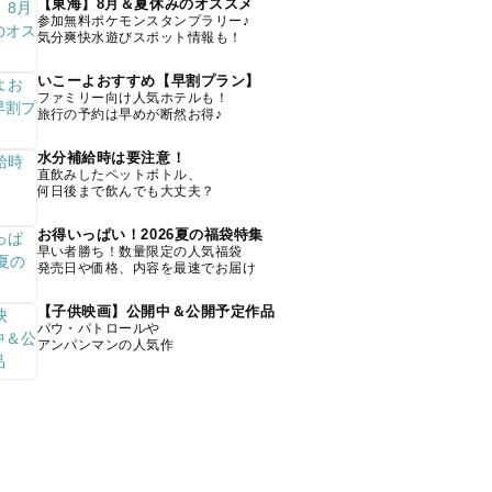
【東海】8月＆夏休みのオススメ
参加無料ポケモンスタンプラリー♪
気分爽快水遊びスポット情報も！
いこーよおすすめ【早割プラン】
ファミリー向け人気ホテルも！
旅行の予約は早めが断然お得♪
水分補給時は要注意！
直飲みしたペットボトル、
何日後まで飲んでも大丈夫？
お得いっぱい！2026夏の福袋特集
早い者勝ち！数量限定の人気福袋
発売日や価格、内容を最速でお届け
【子供映画】公開中＆公開予定作品
パウ・パトロールや
アンパンマンの人気作