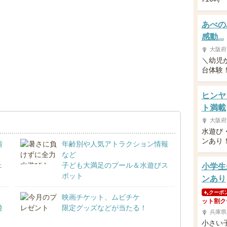
あべの
感動...
大阪府
＼幼児
台体験！／
ヒンヤ
ト満載
大阪府
水遊び
ンあり
情
年齢別や人気アトラクション情報
など
ェ
子ども大満足のプール＆水遊びス
小学生
ポット
ンあり
クーポ
映画チケット、ムビチケ
ット割ク
遊
限定グッズなどが当たる！
兵庫県
小さい