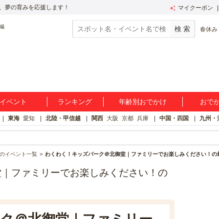
、夢の育みを応援します！
マイクーポン
春休み
イベント
ランキング
年齢別おでかけ
おで
東海
愛知
北陸・甲信越
関西
大阪
京都
兵庫
中国・四国
九州・
のイベント一覧
わくわく！キッズパーク＠北御堂｜ファミリーでお楽しみください！の
堂｜ファミリーでお楽しみください！の