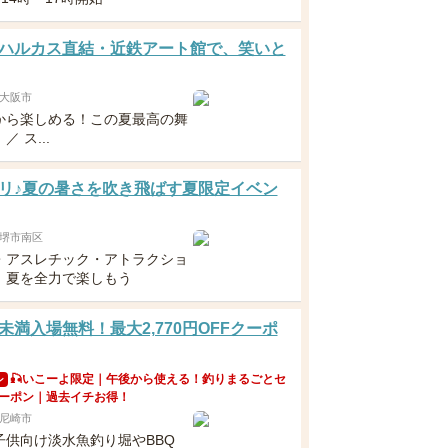
ハルカス直結・近鉄アート館で、笑いと
大阪市
から楽しめる！この夏最高の舞
 ス...
リ♪夏の暑さを吹き飛ばす夏限定イベン
堺市南区
・アスレチック・アトラクショ
！夏を全力で楽しもう
未満入場無料！最大2,770円OFFクーポ
🎣いこーよ限定｜午後から使える！釣りまるごとセ
ン
ーポン｜過去イチお得！
尼崎市
子供向け淡水魚釣り堀やBBQ