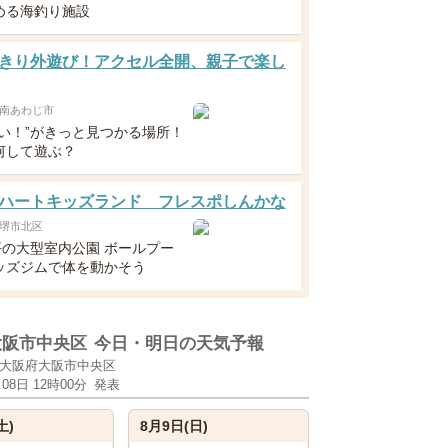
める海釣り施設
きり外遊び！アクセル全開、親子で楽し
南あわじ市
たい！”がきっと見つかる場所！
何して遊ぶ？
ハートキッズランド フレスポしんかな
堺市北区
坪の大型室内公園 ボールプー
ッズジムで体を動かそう
大阪市中央区
今日・明日の天気予報
大阪府大阪市中央区
月08日 12時00分
発表
土)
8月9日(日)