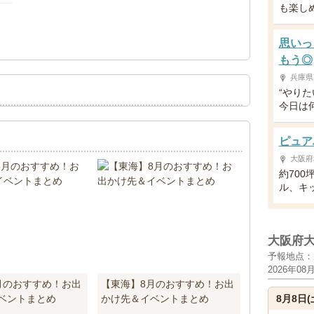
も楽し
！
思いっ
もう◎
兵庫県
“やり
今日は
ピュア
大阪府
約700
ル、キ
大阪府
予報地点：
2026年08
月のおすすめ！お出
【東海】8月のおすすめ！お出
ベントまとめ
かけ先＆イベントまとめ
8月8日(