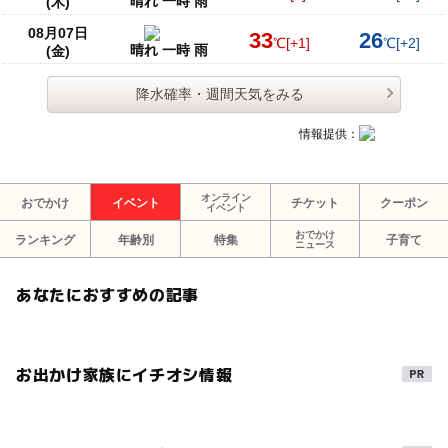
晴れ 一時 雨
(木)
08月07日
33
26
℃
[+1]
℃
[+2]
晴れ 一時 雨
(金)
降水確率・週間天気をみる
情報提供：
オンライン
おでかけ
イベント
チケット
クーポン
イベント
おでかけ
ランキング
年齢別
特集
子育て
ニュース
あなたにおすすめの記事
お出かけ家族にイチオシ情報