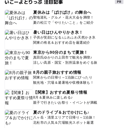
いこーよとりっぷ 注目記事
夏休みは「ばけばけ」の舞台へ
聖地巡礼・グルメ・花火大会を満喫！
夏の松江で「やりたいこと」をご紹介
暑い日はひんやりかき氷！
子供が笑顔になる♪ふわふわ天然かき氷
関東の有名＆おすすめ店を厳選紹介
東京から90分のまちで夏旅！
真田氏ゆかりの上田市で観光を満喫♪
涼しい高原・国宝・別所温泉をめぐる旅
8月の親子旅おすすめ情報
関東からの日帰り～1泊旅にぴったり
観光地・穴場＆避暑地や収穫体験も！
【関東】おすすめ夏祭り情報
8月＆夏休みに楽しめる♪
親子で行きたいお祭り・イベントが満載
夏のドライブ＆おでかけにも♪
八ヶ岳・清里エリアで日帰り～1泊旅！
北杜市の人気＆穴場観光スポット厳選