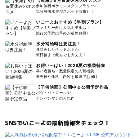
【東海】8月＆夏休みのオススメ
参加無料ポケモンスタンプラリー♪
気分爽快水遊びスポット情報も！
いこーよおすすめ【早割プラン】
ファミリー向け人気ホテルも！
旅行の予約は早めが断然お得♪
水分補給時は要注意！
直飲みしたペットボトル、
何日後まで飲んでも大丈夫？
お得いっぱい！2026夏の福袋特集
早い者勝ち！数量限定の人気福袋
発売日や価格、内容を最速でお届け
【子供映画】公開中＆公開予定作品
パウ・パトロールや
アンパンマンの人気作
SNSでいこーよの最新情報をチェック！