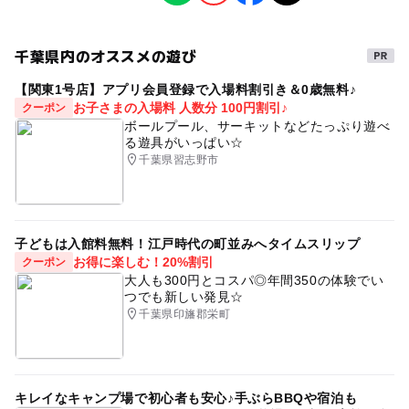
千葉のイベント
親子イベント
ワークショップ
予約/応募
2,000円
ベビークラウン作り
予約必要
千葉県内のオススメの遊び
最終応募締切 2023-11-12(日)
【関東1号店】アプリ会員登録で入場料割引き＆0歳無料♪
お子さまの入場料 人数分 100円割引♪
クーポン
応募方法
ボールプール、サーキットなどたっぷり遊べ
る遊具がいっぱい☆
このイベントの受付は終了しました。
千葉県習志野市
予約ページ
予約はこちらから
子どもは入館料無料！江戸時代の町並みへタイムスリップ
お得に楽しむ！20%割引
クーポン
大人も300円とコスパ◎年間350の体験でい
つでも新しい発見☆
千葉県印旛郡栄町
キレイなキャンプ場で初心者も安心♪手ぶらBBQや宿泊も