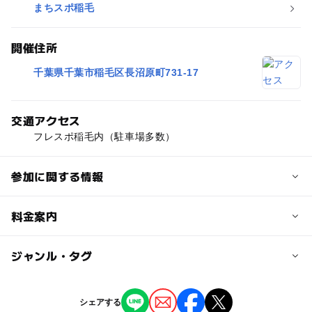
まちスポ稲毛
開催住所
千葉県千葉市稲毛区長沼原町731-17
交通アクセス
フレスポ稲毛内（駐車場多数）
参加に関する情報
定員
料金案内
8人
子供の料金
ジャンル・タグ
対象年齢
無料
0歳･1歳･2歳の赤ちゃん(乳児･幼児)
タグ
シェアする
大人の料金