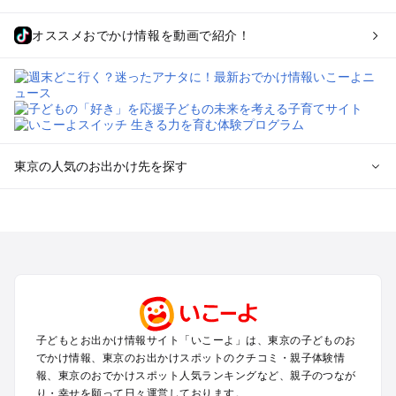
オススメおでかけ情報を動画で紹介！
東京の人気のお出かけ先を探す
東京のエリアからプール子ども連れのお出かけスポット
を探す
立川・国分寺・八王子・昭島・多摩のプールお出かけ
お台場・品川・新橋・汐留・豊洲のプールお出かけ
上野・浅草・錦糸町・両国のプールお出かけ
町田・相模原・愛川・上野原のプールお出かけ
渋谷・原宿・恵比寿・中目黒・自由が丘のプールお出かけ
子どもとお出かけ情報サイト「いこーよ」は、東京の子どものお
池袋・赤羽・王子・巣鴨・目白・石神井のプールお出かけ
でかけ情報、東京のお出かけスポットのクチコミ・親子体験情
新宿・高田馬場・代々木・千駄ヶ谷のプールお出かけ
報、東京のおでかけスポット人気ランキングなど、親子のつなが
銀座・丸の内・日本橋・有楽町・築地・月島のプールお出かけ
り・幸せを願って日々運営しております。