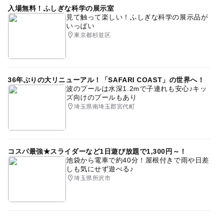
入場無料！ふしぎな科学の展示室
見て触って楽しい！ふしぎな科学の展示品が
いっぱい
東京都杉並区
36年ぶりの大リニューアル！「SAFARI COAST」の世界へ！
波のプールは水深1.2mで子連れも安心♪キッ
ズ向けのプールもあり
埼玉県南埼玉郡宮代町
コスパ最強★スライダーなど1日遊び放題で1,300円～！
池袋から電車で約40分！屋根付きで雨や日差
しも気にせず遊べる♪
埼玉県所沢市