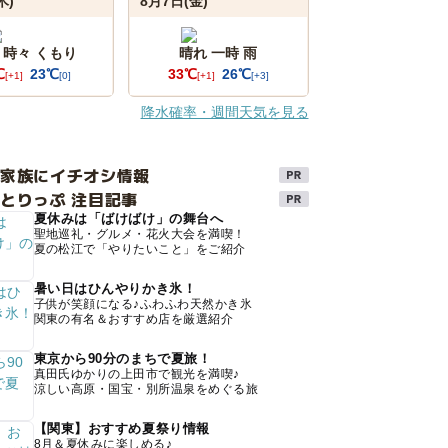
木)
8月7日(金)
 時々 くもり
晴れ 一時 雨
℃
23℃
33℃
26℃
[+1]
[0]
[+1]
[+3]
降水確率・週間天気を見る
け家族にイチオシ情報
とりっぷ 注目記事
夏休みは「ばけばけ」の舞台へ
聖地巡礼・グルメ・花火大会を満喫！
夏の松江で「やりたいこと」をご紹介
暑い日はひんやりかき氷！
子供が笑顔になる♪ふわふわ天然かき氷
関東の有名＆おすすめ店を厳選紹介
東京から90分のまちで夏旅！
真田氏ゆかりの上田市で観光を満喫♪
涼しい高原・国宝・別所温泉をめぐる旅
【関東】おすすめ夏祭り情報
8月＆夏休みに楽しめる♪