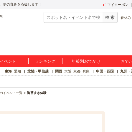
、夢の育みを応援します！
マイクーポン
春休み
イベント
ランキング
年齢別おでかけ
おで
東海
愛知
北陸・甲信越
関西
大阪
京都
兵庫
中国・四国
九州・
のイベント一覧
海苔すき体験