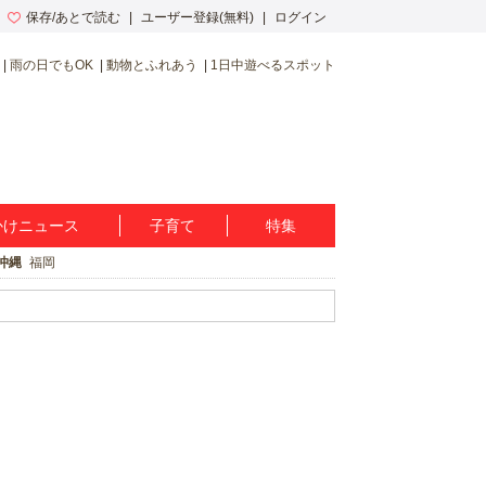
保存/あとで読む
ユーザー登録(無料)
ログイン
雨の日でもOK
動物とふれあう
1日中遊べるスポット
かけニュース
子育て
特集
沖縄
福岡