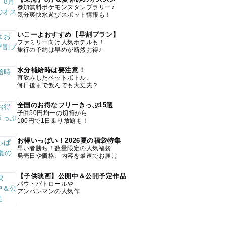
参加無料ポケモンスタンプラリー♪
気分爽快水遊びスポット情報も！
いこーよおすすめ【早割プラン】
ファミリー向け人気ホテルも！
旅行の予約は早めが断然お得♪
水分補給時は要注意！
直飲みしたペットボトル、
何日後まで飲んでも大丈夫？
全国のお得なフリーきっぷ15選
子供50円均一の切符から
100円で1日乗り放題も！
お得いっぱい！2026夏の福袋特集
早い者勝ち！数量限定の人気福袋
発売日や価格、内容を最速でお届け
【子供映画】公開中＆公開予定作品
パウ・パトロールや
アンパンマンの人気作