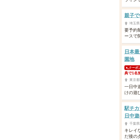
親子で
埼玉県
要予約
ースで
日本最
園地
クーポ
典で1名
東京都
一日中
けの遊
駅チカ
日中遊
千葉県
キレイ
だ後の