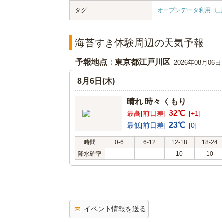
タグ
オープンデータ利用
江
海苔すき体験周辺の天気予報
予報地点：東京都江戸川区
2026年08月06
8月6日(木)
晴れ 時々 くもり
32℃
最高[前日差]
[+1]
23℃
最低[前日差]
[0]
時間
0-6
6-12
12-18
18-24
降水確率
---
---
10
10
イベント情報を送る