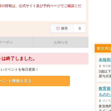
新の情報は、公式サイト及び予約ページでご確認くだ
保存
0
クーポン
お知らせ
東京周
トは終了しました。
本格和
東京都
しいイベントを毎日更新！
3歳以
屋与兵
ベント情報を見る
教育資
ものた
オンラ
参加無
ライン