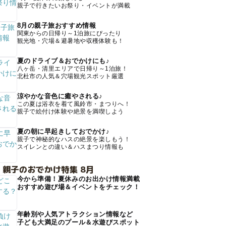
親子で行きたいお祭り・イベントが満載
8月の親子旅おすすめ情報
関東からの日帰り～1泊旅にぴったり
観光地・穴場＆避暑地や収穫体験も！
夏のドライブ＆おでかけにも♪
八ヶ岳・清里エリアで日帰り～1泊旅！
北杜市の人気＆穴場観光スポット厳選
涼やかな音色に癒やされる♪
この夏は浴衣を着て風鈴市・まつりへ！
親子で絵付け体験や絶景を満喫しよう
夏の朝に早起きしておでかけ♪
親子で神秘的なハスの絶景を楽しもう！
スイレンとの違い＆ハスまつり情報も
 親子のおでかけ特集 8月
今から準備！夏休みのお出かけ情報満載
おすすめ遊び場＆イベントをチェック！
年齢別や人気アトラクション情報など
子ども大満足のプール＆水遊びスポット