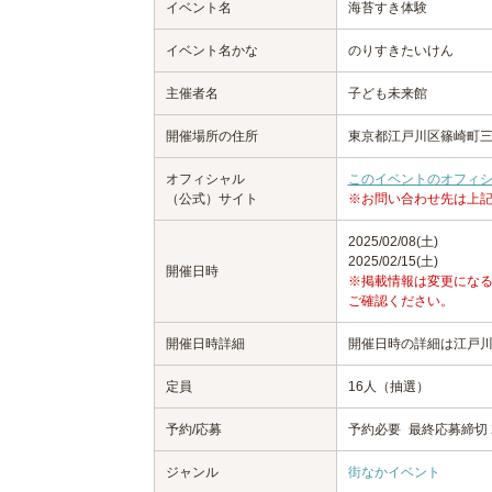
イベント名
海苔すき体験
イベント名かな
のりすきたいけん
主催者名
子ども未来館
開催場所の住所
東京都江戸川区篠崎町三丁
オフィシャル
このイベントのオフィ
（公式）サイト
※お問い合わせ先は上
2025/02/08(土)
2025/02/15(土)
開催日時
※掲載情報は変更にな
ご確認ください。
開催日時詳細
開催日時の詳細は江戸
定員
16人（抽選）
予約/応募
予約必要
最終応募締切 20
ジャンル
街なかイベント