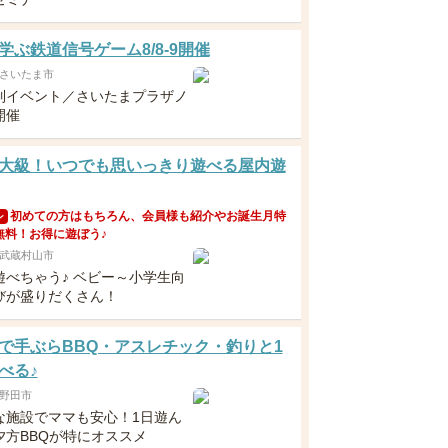
学ぶ鉄道信号ゲーム8/8-9開催
さいたま市
制イベント／さいたまプラザノ
開催
大級！いつでも思いっきり遊べる屋内遊
初めての方はもちろん、会員様も紹介やお誕生月特
ン
無料！お得に遊ぼう♪
武蔵村山市
遊べちゃう♪ ベビー～小学生向
びが盛りだくさん！
で手ぶらBBQ・アスレチック・釣りと1
べる♪
野田市
な施設でママも安心！1日遊ん
夕方BBQが特にオススメ