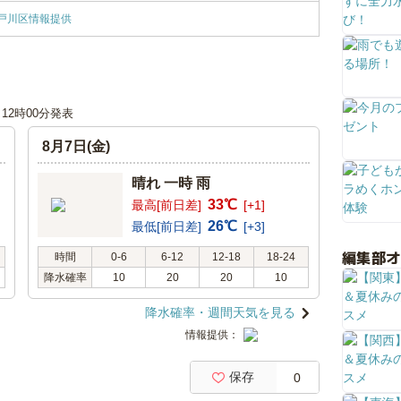
戸川区情報提供
日 12時00分発表
8月7日(金)
晴れ 一時 雨
33℃
最高[前日差]
[+1]
26℃
最低[前日差]
[+3]
編集部
時間
0-6
6-12
12-18
18-24
降水確率
10
20
20
10
降水確率・週間天気を見る
情報提供：
保存
0