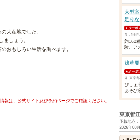
大型室
足りな
クーポ
苔の大産地でした。
埼玉県
しましょう。
約16
験、ア
苔のおもしろい生活を調べます。
浅草夏や
クーポ
東京都
びしょ
あそび
情報は、公式サイト及び予約ページでご確認ください。
東京都
予報地点：
2026年08