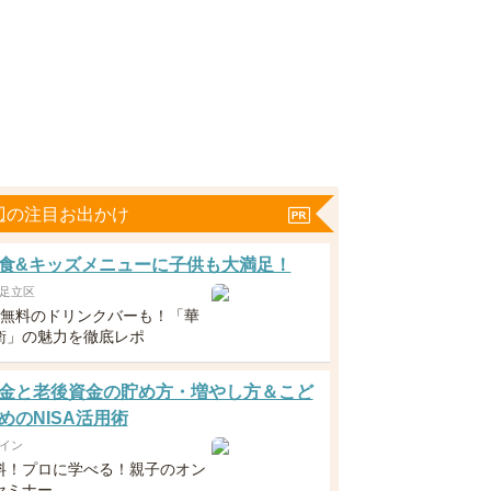
辺の注目お出かけ
食&キッズメニューに子供も大満足！
足立区
下無料のドリンクバーも！「華
衛」の魅力を徹底レポ
金と老後資金の貯め方・増やし方＆こど
めのNISA活用術
イン
料！プロに学べる！親子のオン
セミナー