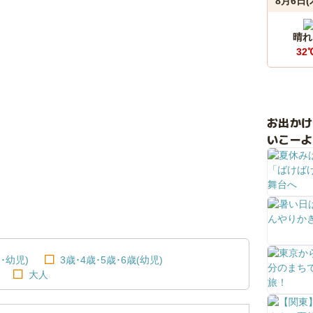
8月6日(
晴れ
32
お出か
いこーよ
･幼児)
3歳･4歳･5歳･6歳(幼児)
大人