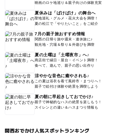
映画のロケ地巡り＆親子向けの体験充実
夏休みは「ばけばけ」の舞台へ
聖地巡礼・グルメ・花火大会を満喫！
夏の松江で「やりたいこと」をご紹介
7月の親子旅おすすめ情報
関西の日帰り旅や週末・連休旅に♪
観光地・穴場＆祭り＆外遊びを満喫
夏の土曜は「土曜夜市」へ♪
商店街で縁日・屋台・イベント満喫！
食べて、遊んで、親子の思い出作り
涼やかな音色に癒やされる♪
この夏は浴衣を着て風鈴市・まつりへ！
親子で絵付け体験や絶景を満喫しよう
夏の朝に早起きしておでかけ♪
親子で神秘的なハスの絶景を楽しもう！
スイレンとの違い＆ハスまつり情報も
関西おでかけ人気スポットランキング