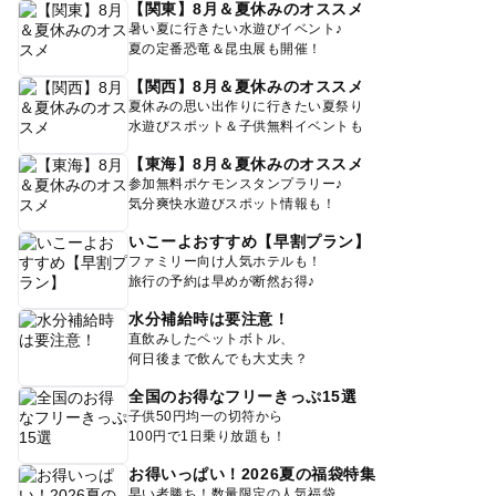
【関東】8月＆夏休みのオススメ
暑い夏に行きたい水遊びイベント♪
夏の定番恐竜＆昆虫展も開催！
【関西】8月＆夏休みのオススメ
夏休みの思い出作りに行きたい夏祭り
水遊びスポット＆子供無料イベントも
【東海】8月＆夏休みのオススメ
参加無料ポケモンスタンプラリー♪
気分爽快水遊びスポット情報も！
いこーよおすすめ【早割プラン】
ファミリー向け人気ホテルも！
旅行の予約は早めが断然お得♪
水分補給時は要注意！
直飲みしたペットボトル、
何日後まで飲んでも大丈夫？
全国のお得なフリーきっぷ15選
子供50円均一の切符から
100円で1日乗り放題も！
お得いっぱい！2026夏の福袋特集
早い者勝ち！数量限定の人気福袋