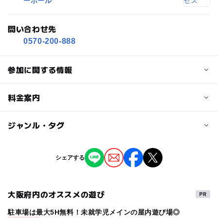
ーホール
問い合わせ先
0570-200-888
参加に関する情報
対象年齢
料金案内
小学生
中学生･高校生
大人
子供の料金詳細
ジャンル・タグ
予約/応募
【S席】
予約必要
8,000円
ジャンル
シェアする
【A席】
芸術鑑賞・自然観賞
7,000円
応募方法
【B席】
チケットの販売方法はオフィシャルサイトにてご確認くだ
6,000円
大阪府内のオススメの遊び
タグ
さい。
※税込
駐車場は最大5H無料！未就学児メインの屋内遊び場◎
コンサート
クラシック
ホルン
ホルン奏者