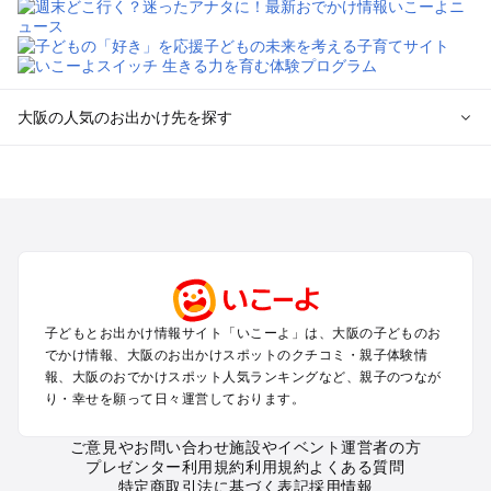
大阪の人気のお出かけ先を探す
大阪のエリアからプール子ども連れのお出かけスポット
を探す
堺・大阪南部（岸和田・関西空港・泉南）のプールお出かけ
高槻・吹田・豊中・茨木・箕面・枚方・伊丹空港のプールお出
かけ
梅田・キタ・淀屋橋・本町・福島のプールお出かけ
東大阪・八尾・寝屋川・守口・門真のプールお出かけ
子どもとお出かけ情報サイト「いこーよ」は、大阪の子どものお
大阪ベイエリア（USJ・南港）のプールお出かけ
でかけ情報、大阪のお出かけスポットのクチコミ・親子体験情
なんば・心斎橋・道頓堀・四ツ橋・ミナミのプールお出かけ
報、大阪のおでかけスポット人気ランキングなど、親子のつなが
天王寺・阿倍野・上本町・長居のプールお出かけ
り・幸せを願って日々運営しております。
大阪城・京橋・鶴見緑地のプールお出かけ
新大阪・江坂・十三のプールお出かけ
ご意見やお問い合わせ
施設やイベント運営者の方
プレゼンター利用規約
利用規約
よくある質問
特定商取引法に基づく表記
採用情報