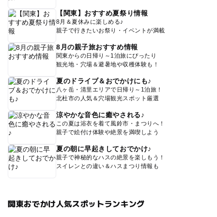
【関東】おすすめ夏祭り情報
8月＆夏休みに楽しめる♪
親子で行きたいお祭り・イベントが満載
8月の親子旅おすすめ情報
関東からの日帰り～1泊旅にぴったり
観光地・穴場＆避暑地や収穫体験も！
夏のドライブ＆おでかけにも♪
八ヶ岳・清里エリアで日帰り～1泊旅！
北杜市の人気＆穴場観光スポット厳選
涼やかな音色に癒やされる♪
この夏は浴衣を着て風鈴市・まつりへ！
親子で絵付け体験や絶景を満喫しよう
夏の朝に早起きしておでかけ♪
親子で神秘的なハスの絶景を楽しもう！
スイレンとの違い＆ハスまつり情報も
関東おでかけ人気スポットランキング