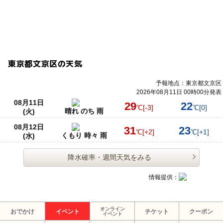
東京都文京区の天気
予報地点：東京都文京区
2026年08月11日 00時00分発表
08月11日
29
22
℃
[-3]
℃
[0]
晴れ のち 雨
(火)
08月12日
31
23
℃
[+2]
℃
[+1]
くもり 時々 雨
(水)
降水確率・週間天気をみる
情報提供：
オンライン
おでかけ
イベント
チケット
クーポン
イベント