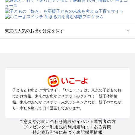
東京の人気のお出かけ先を探す
東京のエリアからプール子ども連れのお出かけスポット
を探す
立川・国分寺・八王子・昭島・多摩のプールお出かけ
お台場・品川・新橋・汐留・豊洲のプールお出かけ
上野・浅草・錦糸町・両国のプールお出かけ
町田・相模原・愛川・上野原のプールお出かけ
渋谷・原宿・恵比寿・中目黒・自由が丘のプールお出かけ
子どもとお出かけ情報サイト「いこーよ」は、東京の子どものお
池袋・赤羽・王子・巣鴨・目白・石神井のプールお出かけ
でかけ情報、東京のお出かけスポットのクチコミ・親子体験情
新宿・高田馬場・代々木・千駄ヶ谷のプールお出かけ
報、東京のおでかけスポット人気ランキングなど、親子のつなが
銀座・丸の内・日本橋・有楽町・築地・月島のプールお出かけ
り・幸せを願って日々運営しております。
吉祥寺・三鷹・中野・高円寺・荻窪・阿佐谷のプールお出かけ
小金井・小平・西東京・東村山・東久留米のプールお出かけ
ご意見やお問い合わせ
施設やイベント運営者の方
プレゼンター利用規約
利用規約
よくある質問
府中・調布・狛江のプールお出かけ
特定商取引法に基づく表記
採用情報
青梅・奥多摩のプールお出かけ