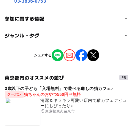
03-3836-0753
参加に関する情報
対象年齢
ジャンル・タグ
0歳･1歳･2歳の赤ちゃん(乳児･幼児)
3歳･4歳･5歳･6歳(幼児)
小学生
中学生･高校生
大人
ジャンル
シェアする
季節のイベント
街なかイベント
予約/応募
予約不要
東京都内のオススメの遊び
タグ
3歳以下の子ども「入場無料」で遊べる癒しの猫カフェ♪
湯島白梅太鼓
野点
神輿渡御
物産展
梅まつり
猫ちゃんのおやつ550円⇒無料
クーポン
梅の花
清潔＆キラキラ可愛い店内で猫カフェデビュ
ーにもぴったり♪
東京都東久留米市