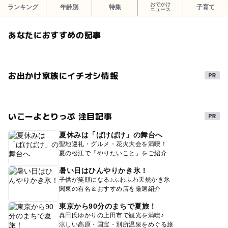
おでかけ
ランキング
年齢別
特集
子育て
ニュース
あなたにおすすめの記事
お出かけ家族にイチオシ情報
いこーよとりっぷ 注目記事
夏休みは「ばけばけ」の舞台へ
聖地巡礼・グルメ・花火大会を満喫！
夏の松江で「やりたいこと」をご紹介
暑い日はひんやりかき氷！
子供が笑顔になる♪ふわふわ天然かき氷
関東の有名＆おすすめ店を厳選紹介
東京から90分のまちで夏旅！
真田氏ゆかりの上田市で観光を満喫♪
涼しい高原・国宝・別所温泉をめぐる旅