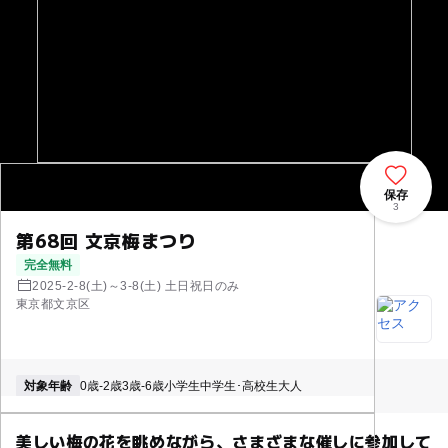
保存
3
第68回 文京梅まつり
完全無料
2025-2-8(土)～3-8(土) 土日祝日のみ
東京都文京区
対象年齢
0歳-2歳
3歳-6歳
小学生
中学生･高校生
大人
美しい梅の花を眺めながら、さまざまな催しに参加して