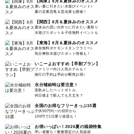
【関東】8月＆夏休みのオススメ
暑い夏に行きたい水遊びイベント♪
夏の定番恐竜＆昆虫展も開催！
【関西】8月＆夏休みのオススメ
夏休みの思い出作りに行きたい夏祭り
水遊びスポット＆子供無料イベントも
【東海】8月＆夏休みのオススメ
参加無料ポケモンスタンプラリー♪
気分爽快水遊びスポット情報も！
いこーよおすすめ【早割プラン】
ファミリー向け人気ホテルも！
旅行の予約は早めが断然お得♪
水分補給時は要注意！
直飲みしたペットボトル、
何日後まで飲んでも大丈夫？
全国のお得なフリーきっぷ15選
子供50円均一の切符から
100円で1日乗り放題も！
お得いっぱい！2026夏の福袋特集
早い者勝ち！数量限定の人気福袋