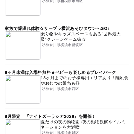
神奈川県相模原市南区
※撮影会・相談会のどちらか片方のみのご参加はできませ
神奈川県
横須賀市
横須賀
横須賀中央
ん。
※日本語での相談会参加が可能な方に限らせて頂きます。
※撮影スペース内は貸し切りですが、共用スペースは他ス
家族で爆獲れ体験☆サープラ横浜あそびタウンへGO♪
タッフ等が出入りすることがあります。
乗り物やキッズスペースもある“世界最大
※完全入れ替え制のため、ご予約時間の10 分以上前にご
級”クレーンゲーム街☆
来場されても入場することができない可能性があります。
神奈川県横浜市都筑区
※感染症予防については各種対策を講じておりますが、感
染しないことを保証するものではありません。
※撮影したお写真は、約2 週間以内にお申し込み時にご登
録いただきましたメールアドレスにダウンロードサイトの
6ヶ月未満は入場料無料★ベビーも楽しめるプレイパーク
18ヶ月までのお子様専用エリアあり！離乳食
アドレスをお送いたします。サイトにアクセスしダウンロ
やおむつの販売も◎
ードして下さい。
神奈川県横浜市西区
★最少催行人数に満たない、緊急事態宣言の延長などによ
り予定していた会場施設が使用できなくなるなど、やむを
得ず中止となる場合がございますことをご了承ください。
8月限定 『ナイトズーラシア2026』を開催！
※当日は販売・無理な勧誘などは一切行いません。
夏だけの夜の動物園♪夜の動物観察やイルミ
ネーションを大満喫！
神奈川県横浜市旭区