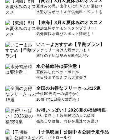
【関西】8月＆夏休みのオススメ
夏休みの思い出作りに行きたい夏祭り
水遊びスポット＆子供無料イベントも
【東海】8月＆夏休みのオススメ
参加無料ポケモンスタンプラリー♪
気分爽快水遊びスポット情報も！
いこーよおすすめ【早割プラン】
ファミリー向け人気ホテルも！
旅行の予約は早めが断然お得♪
水分補給時は要注意！
直飲みしたペットボトル、
何日後まで飲んでも大丈夫？
全国のお得なフリーきっぷ15選
子供50円均一の切符から
100円で1日乗り放題も！
お得いっぱい！2026夏の福袋特集
早い者勝ち！数量限定の人気福袋
発売日や価格、内容を最速でお届け
【子供映画】公開中＆公開予定作品
パウ・パトロールや