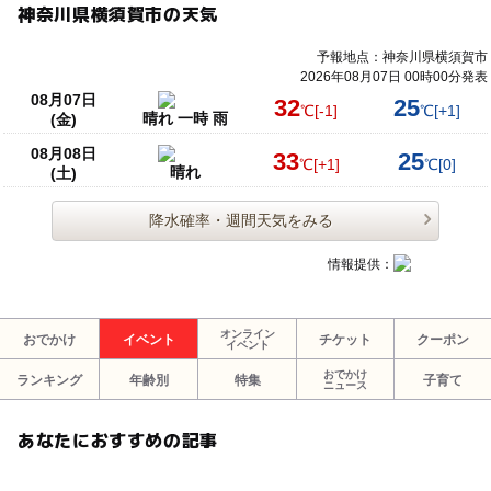
神奈川県横須賀市の天気
予報地点：神奈川県横須賀市
2026年08月07日 00時00分発表
08月07日
32
25
℃
[-1]
℃
[+1]
晴れ 一時 雨
(金)
08月08日
33
25
℃
[+1]
℃
[0]
晴れ
(土)
降水確率・週間天気をみる
情報提供：
オンライン
おでかけ
イベント
チケット
クーポン
イベント
おでかけ
ランキング
年齢別
特集
子育て
ニュース
あなたにおすすめの記事