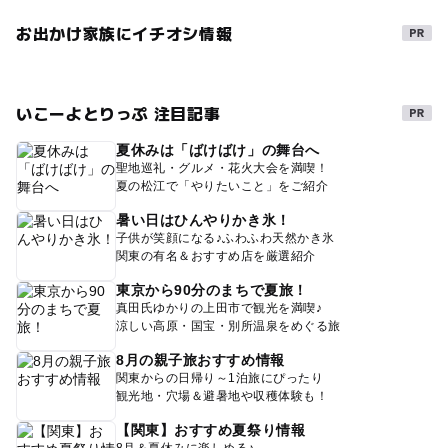
お出かけ家族にイチオシ情報
いこーよとりっぷ 注目記事
夏休みは「ばけばけ」の舞台へ
聖地巡礼・グルメ・花火大会を満喫！
夏の松江で「やりたいこと」をご紹介
暑い日はひんやりかき氷！
子供が笑顔になる♪ふわふわ天然かき氷
関東の有名＆おすすめ店を厳選紹介
東京から90分のまちで夏旅！
真田氏ゆかりの上田市で観光を満喫♪
涼しい高原・国宝・別所温泉をめぐる旅
8月の親子旅おすすめ情報
関東からの日帰り～1泊旅にぴったり
観光地・穴場＆避暑地や収穫体験も！
【関東】おすすめ夏祭り情報
8月＆夏休みに楽しめる♪