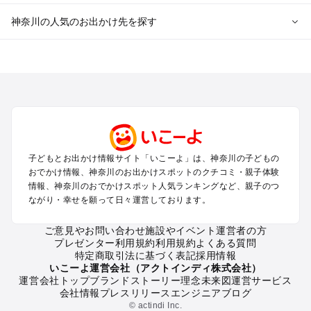
神奈川の人気のお出かけ先を探す
神奈川のエリアからプール子ども連れのお出かけスポッ
トを探す
横浜・みなとみらい・中華街・ベイエリア・金沢八景のプール
お出かけ
鎌倉・湘南（藤沢・茅ヶ崎・平塚周辺）のプールお出かけ
小田原・熱海・湯河原・真鶴のプールお出かけ
町田・相模原・愛川・上野原のプールお出かけ
子どもとお出かけ情報サイト「いこーよ」は、神奈川の子どもの
新横浜・港北エリア・日吉・青葉台・鶴見のプールお出かけ
おでかけ情報、神奈川のお出かけスポットのクチコミ・親子体験
川崎のプールお出かけ
情報、神奈川のおでかけスポット人気ランキングなど、親子のつ
海老名・厚木のプールお出かけ
ながり・幸せを願って日々運営しております。
三浦半島（横須賀・三浦）のプールお出かけ
箱根（湯本・強羅・小涌谷・仙石原・芦ノ湖）のプールお出か
ご意見やお問い合わせ
施設やイベント運営者の方
プレゼンター利用規約
利用規約
よくある質問
け
特定商取引法に基づく表記
採用情報
秦野・南足柄・丹沢のプールお出かけ
いこーよ運営会社（アクトインディ株式会社）
戸塚・港南・旭・瀬谷・泉（横浜）のプールお出かけ
運営会社トップ
ブランドストーリー
理念
未来図
運営サービス
会社情報
プレスリリース
エンジニアブログ
© actindi Inc.