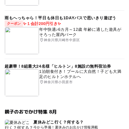
雨もへっちゃら！平日も休日も1DAYパスで思いきり遊ぼう
✨１会計200円引き✨
クーポン
年中快適♪6カ月～12歳 年齢に適した遊具が
そろった屋内パーク
神奈川県川崎市中原区
超豪華！8組最大24名様「ヒルトン」8施設の無料宿泊券
1泊朝食付き！プールに大自然！子ども大満
足のヒルトンホテルへ
神奈川県小田原市
親子のおでかけ特集 8月
夏休みどこ行く？何する？
今から準備！夏休みのお出かけ情報満載