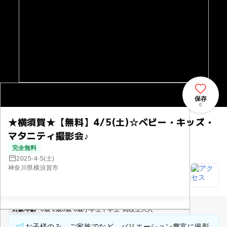
保存
0
★横須賀★【無料】4/5(土)☆ベビー・キッズ・
マタニティ撮影会♪
完全無料
2025-4-5(土)
神奈川県横須賀市
対象年齢
0歳-2歳
3歳-6歳
小学生
中学生･高校生
大人
お子様のみ、ご家族でなど、バリエーション豊富に撮影