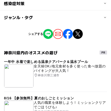
子供の料金
感染症対策
定員詳細
無料
感染症防止対策のため入替制となっております。必ずお時
ジャンル・タグ
1. 撮影スペース内は入れ替え制です。（前後の組の進行状
間をご予約下さい。
大人の料金
況などによっては多少重なってしまう場合がございま
※他サイト等でも受付けていますので、チケット枚数と残
す。）
無料
ジャンル
席は一致しません。必ずご予約専用サイトからお時間をご
2.定期的に室内の換気を行います。
シェアする
予約下さい。
撮影イベント
季節のイベント
※各種対策は、感染しないことを保証するものではありま
対象年齢
せん。
神奈川県内のオススメの遊び
タグ
0歳･1歳･2歳の赤ちゃん(乳児･幼児)
一年中 水着で楽しめる温泉クアパーク＆温水プール
ベビー&キッズ撮影会
マタニティフォト
3歳･4歳･5歳･6歳(幼児)
小学生
中学生･高校生
大人
全天候OK♪地元食材を多く使った食べ放題の
バイキングが大人気！
ハーフバースデー
100日
#無料
0歳
1歳
神奈川県三浦市
予約/応募
2歳
撮影会
無料撮影会
カメラマンによる撮影
予約必要
最終応募締切 2025-4-4(金)
家族写真
お子様の成長の記録に
ベビー撮影会
キッズ撮影会
室内イベント
雨の日でもOK
8/16 【参加無料】夏のおしごとミッション
注意・制限事項
人気の職業を体験しよう！ミッションクリア
#無料撮影会
#撮影会
家族で思い出
月齢フォト
でごほうびも♪
【ご注意事項】