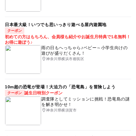
離乳食持ち込み可
イベントの参加費は無料です。カフェのご注文をお願いい
まったり
絵本の読み聞かせ
り。
たします。
手遊び
子育て相談
応募方法
日本最大級！いつでも思いっきり遊べる屋内遊園地
ご予約不要です。お散歩のついでにお立ち寄りください
クーポン
初めての方はもちろん、会員様も紹介やお誕生月特典で1名無料！
ね。
お得に遊ぼう♪
雨の日もへっちゃら♪ベビー～小学生向けの
遊びが盛りだくさん！
神奈川県横浜市都筑区
10m超の恐竜が登場！大迫力の「恐竜島」を冒険しよう
誕生日特別クーポン
クーポン
調査隊としてミッションに挑戦！恐竜島の謎
を解き明かせ！
神奈川県横須賀市