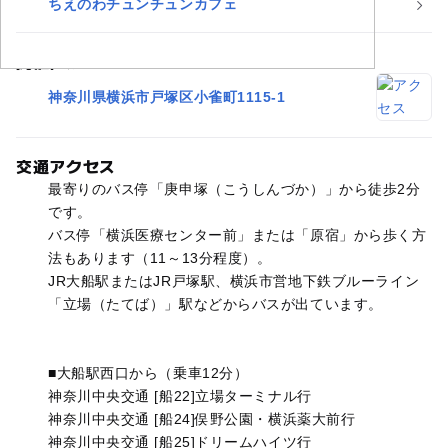
ちえのわチュンチュンカフェ
開催住所
神奈川県横浜市戸塚区小雀町1115-1
交通アクセス
最寄りのバス停「庚申塚（こうしんづか）」から徒歩2分
です。
バス停「横浜医療センター前」または「原宿」から歩く方
法もあります（11～13分程度）。
JR大船駅またはJR戸塚駅、横浜市営地下鉄ブルーライン
「立場（たてば）」駅などからバスが出ています。
■大船駅西口から（乗車12分）
神奈川中央交通 [船22]立場ターミナル行
神奈川中央交通 [船24]俣野公園・横浜薬大前行
神奈川中央交通 [船25]ドリームハイツ行