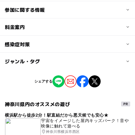
参加に関する情報
定員詳細
料金案内
特に定員はありません。テーブル席は12席＋3人掛けソフ
ァー1つの小さなカフェです。
子供の料金
感染症対策
無料
対象年齢
ジャンル・タグ
当店では以下の対策を実施しております。
0歳･1歳･2歳の赤ちゃん(乳児･幼児)
子供の料金詳細
・入店時のアルコールのご用意（ご使用は任意）
3歳･4歳･5歳･6歳(幼児)
大人
・適度な換気
離乳食持ち込みOKです。もしよかったら、カフェメニュ
ジャンル
・使用後の客席のアルコール消毒
シェアする
ーにリンゴジュース、オレンジジュースあります。（濃縮
ショッピング・グルメ
ミニイベント
予約/応募
還元100%）
予約不要
神奈川県内のオススメの遊び
大人の料金
タグ
注意・制限事項
無料
横浜駅から徒歩2分！駅直結だから悪天候でも安心★
室内なので雨の日でもOK
親子連れとまったりすごしたいお一人のお客様も大歓迎で
宇宙をイメージした屋内キッズパーク！音や
映像に触れて遊べる
屋内施設だから寒くない!雨の日でも安心!
す。
大人の料金詳細
神奈川県横浜市西区
小学生が一緒に遊んだり、シニア層がニコニコ見守った