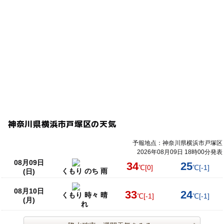
神奈川県横浜市戸塚区の天気
予報地点：神奈川県横浜市戸塚区
2026年08月09日 18時00分発表
08月09日
34
25
℃
[0]
℃
[-1]
くもり のち 雨
(日)
08月10日
33
24
くもり 時々 晴
℃
[-1]
℃
[-1]
(月)
れ