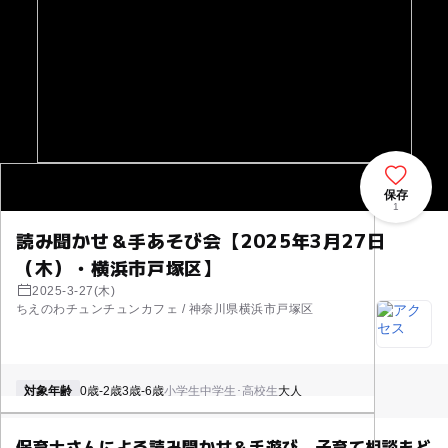
保存
1
読み聞かせ＆手あそび会【2025年3月27日
（木）・横浜市戸塚区】
2025-3-27(木)
ちえのわチュンチュンカフェ / 神奈川県横浜市戸塚区
対象年齢
0歳-2歳
3歳-6歳
小学生
中学生･高校生
大人
保育士さんによる読み聞かせ＆手遊び。子育て相談もど