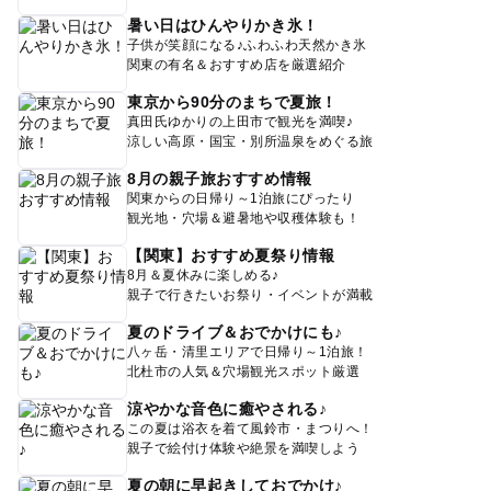
暑い日はひんやりかき氷！
子供が笑顔になる♪ふわふわ天然かき氷
関東の有名＆おすすめ店を厳選紹介
東京から90分のまちで夏旅！
真田氏ゆかりの上田市で観光を満喫♪
涼しい高原・国宝・別所温泉をめぐる旅
8月の親子旅おすすめ情報
関東からの日帰り～1泊旅にぴったり
観光地・穴場＆避暑地や収穫体験も！
【関東】おすすめ夏祭り情報
8月＆夏休みに楽しめる♪
親子で行きたいお祭り・イベントが満載
夏のドライブ＆おでかけにも♪
八ヶ岳・清里エリアで日帰り～1泊旅！
北杜市の人気＆穴場観光スポット厳選
涼やかな音色に癒やされる♪
この夏は浴衣を着て風鈴市・まつりへ！
親子で絵付け体験や絶景を満喫しよう
夏の朝に早起きしておでかけ♪