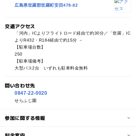
広島県世羅郡世羅町安田478-82
交通アクセス
「河内」ICよりフライトロード経由で約30分／「世羅」IC
よりR432・R184経由で約15分 －
【駐車場台数】
250
【駐車場備考】
大型バス2台 いずれも駐車料金無料
問い合わせ先
0847-22-0020
せらふじ園
参加に関する情報
予約/応募
料金案内