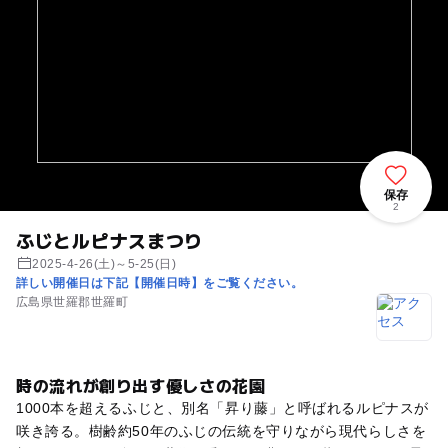
保存
2
ふじとルピナスまつり
2025-4-26(土)～5-25(日)
詳しい開催日は下記【開催日時】をご覧ください。
広島県世羅郡世羅町
時の流れが創り出す優しさの花園
1000本を超えるふじと、別名「昇り藤」と呼ばれるルピナスが
咲き誇る。樹齢約50年のふじの伝統を守りながら現代らしさを