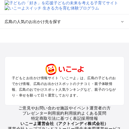
広島の人気のお出かけ先を探す
広島のエリアからプール子ども連れのお出かけスポット
を探す
尾道・福山・鞆の浦のプールお出かけ
広島・宮島のプールお出かけ
呉・東広島・竹原・三原のプールお出かけ
三次・庄原・三段峡・世羅・芸北のプールお出かけ
子どもとお出かけ情報サイト「いこーよ」は、広島の子どものお
広島の定番お出かけスポット
でかけ情報、広島のお出かけスポットのクチコミ・親子体験情
広島の遊園地
報、広島のおでかけスポット人気ランキングなど、親子のつなが
り・幸せを願って日々運営しております。
広島の動物園
広島のバーベキュー
ご意見やお問い合わせ
施設やイベント運営者の方
広島の釣り
プレゼンター利用規約
利用規約
よくある質問
広島の牧場
特定商取引法に基づく表記
採用情報
広島のプール
いこーよ運営会社（アクトインディ株式会社）
運営会社トップ
ブランドストーリー
理念
未来図
運営サービス