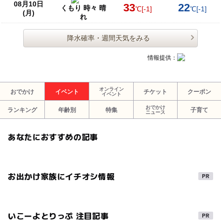
08月10日
33
22
くもり 時々 晴
℃
[-1]
℃
[-1]
(月)
れ
降水確率・週間天気をみる
情報提供：
オンライン
おでかけ
イベント
チケット
クーポン
イベント
おでかけ
ランキング
年齢別
特集
子育て
ニュース
あなたにおすすめの記事
お出かけ家族にイチオシ情報
いこーよとりっぷ 注目記事