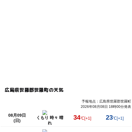
広島県世羅郡世羅町の天気
予報地点：広島県世羅郡世羅町
2026年08月08日 18時00分発表
08月09日
34
23
くもり 時々 晴
℃
[+1]
℃
[+1]
(日)
れ