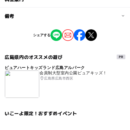
問い合わせ先に直接ご確認ください。
料金について
備考
入園料：大人700〜1200円 4歳〜小学生 300〜600円 3
歳以下・ペット無料 ※入園料は開花状況によって変動
※掲載の情報は天候や主催者側の都合などにより変更にな
シェアする
ることがあります。
情報提供：イベントバンク
広島県内のオススメの遊び
ピュアハートキッズランド広島アルパーク
会員制大型室内公園ピュアキッズ！
広島県広島市西区
いこーよ限定！おすすめイベント