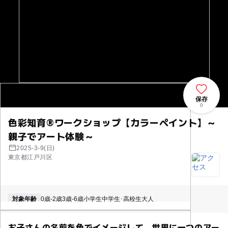
保存
0
色彩知育®ワークショップ【カラーペイント】～
親子でアート体験～
2025-3-9(日)
東京都江戸川区
対象年齢
0歳-2歳
3歳-6歳
小学生
中学生･高校生
大人
お子さんの名前を色でイメージして、世界に一つのアー