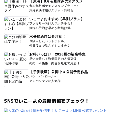
【東海】8月＆夏休みのオススメ
参加無料ポケモンスタンプラリー♪
気分爽快水遊びスポット情報も！
いこーよおすすめ【早割プラン】
ファミリー向け人気ホテルも！
旅行の予約は早めが断然お得♪
水分補給時は要注意！
直飲みしたペットボトル、
何日後まで飲んでも大丈夫？
お得いっぱい！2026夏の福袋特集
早い者勝ち！数量限定の人気福袋
発売日や価格、内容を最速でお届け
【子供映画】公開中＆公開予定作品
パウ・パトロールや
アンパンマンの人気作
SNSでいこーよの最新情報をチェック！