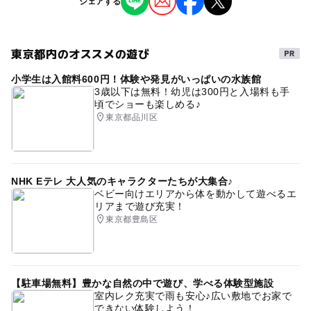
対象年齢
シェアする
ものづくり・学び体験
0歳･1歳･2歳の赤ちゃん(乳児･幼児)
3歳･4歳･5歳･6歳(幼児)
小学生
中学生･高校生
大人
東京都内のオススメの遊び
タグ
予約/応募
小学生は入館料600円！体験や発見がいっぱいの水族館
#雨の日でもOK
ワークショップ
予約必要
3歳以下は無料！幼児は300円と入場料も手
頃でショーも楽しめる♪
最終応募締切 2025-3-9(日)
東京都品川区
注意・制限事項
手が汚れない工夫をしていますが、気になる方は汚れても
良い服装でお越しください。
NHK Eテレ 大人気のキャラクターたちが大集合♪
ベビー向けエリアから体を動かして遊べるエ
リアまで遊び充実！
応募方法
東京都豊島区
このイベントの受付は終了しました。
【駐車場無料】豊かな自然の中で遊び、学べる体験型施設
予約ページ
室内レク充実で雨も安心♪広い敷地でお家で
予約はこちらから
できない体験しよう！