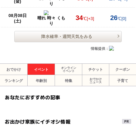
(金)
り
08月08日
34
26
晴れ 時々 くも
℃
[+3]
℃
[0]
(土)
り
降水確率・週間天気をみる
情報提供：
オンライン
おでかけ
イベント
チケット
クーポン
イベント
おでかけ
ランキング
年齢別
特集
子育て
ニュース
あなたにおすすめの記事
お出かけ家族にイチオシ情報