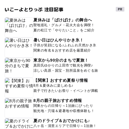
いこーよとりっぷ 注目記事
夏休みは「ばけばけ」の舞台へ
聖地巡礼・グルメ・花火大会を満喫！
夏の松江で「やりたいこと」をご紹介
暑い日はひんやりかき氷！
子供が笑顔になる♪ふわふわ天然かき氷
関東の有名＆おすすめ店を厳選紹介
東京から90分のまちで夏旅！
真田氏ゆかりの上田市で観光を満喫♪
涼しい高原・国宝・別所温泉をめぐる旅
【関東】おすすめ夏祭り情報
8月＆夏休みに楽しめる♪
親子で行きたいお祭り・イベントが満載
8月の親子旅おすすめ情報
関東からの日帰り～1泊旅にぴったり
観光地・穴場＆避暑地や収穫体験も！
夏のドライブ＆おでかけにも♪
八ヶ岳・清里エリアで日帰り～1泊旅！