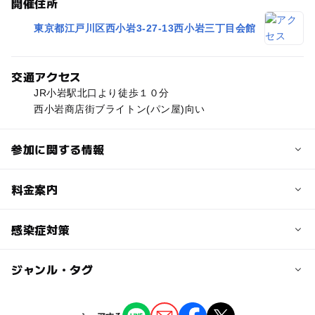
開催住所
東京都江戸川区西小岩3-27-13西小岩三丁目会館
交通アクセス
JR小岩駅北口より徒歩１０分
西小岩商店街ブライトン(パン屋)向い
参加に関する情報
定員
料金案内
12人
子供の料金
感染症対策
定員詳細
1,500円
①12:30∼13:30(先着6組)
ジャンル・タグ
入場制限を行っています。担当する講師の体調管理を徹底
②14:00∼15:00(先着6組)
子供の料金詳細
しています。
２人目300円引き
ジャンル