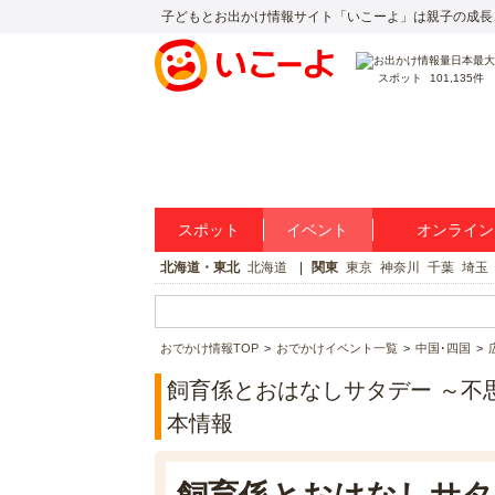
子どもとお出かけ情報サイト「いこーよ」は親子の成長
スポット
101,135件
スポット
イベント
オンライン
北海道・東北
北海道
関東
東京
神奈川
千葉
埼玉
おでかけ情報TOP
おでかけイベント一覧
中国･四国
飼育係とおはなしサタデー ～不
本情報