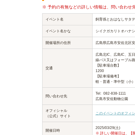
※ 予約の有無などの詳しい情報は、問い合わせ
イベント名
飼育係とおはなしサタデ
イベント名かな
シイクガカリトオハナ
開催場所の住所
広島県広島市安佐北区
広島北IC、広島IC、五
線バス又はフォーブル
【駐車場台数】
交通
1200
【駐車場備考】
軽・普通・準中型（小）
Tel:
082-838-1111
問い合わせ先
広島市安佐動物公園
オフィシャル
このイベントのオフィ
（公式）サイト
2025/03/29(土)
開催日時
※ 詳しい開催日は、【