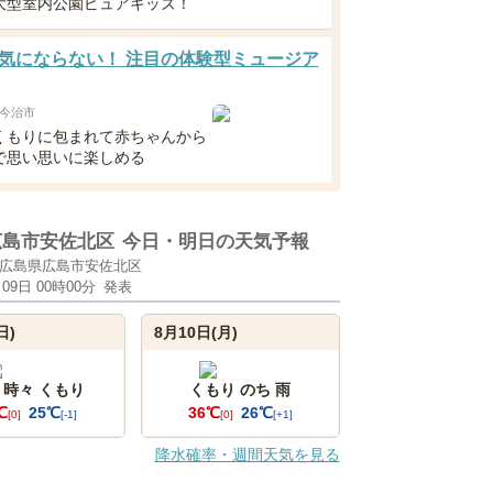
大型室内公園ピュアキッズ！
気にならない！ 注目の体験型ミュージア
今治市
くもりに包まれて赤ちゃんから
で思い思いに楽しめる
広島市安佐北区
今日・明日の天気予報
広島県広島市安佐北区
月09日 00時00分
発表
日)
8月10日(月)
 時々 くもり
くもり のち 雨
℃
25℃
36℃
26℃
[0]
[-1]
[0]
[+1]
降水確率・週間天気を見る