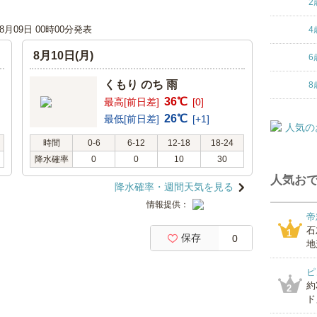
2
08月09日 00時00分発表
4
8月10日(月)
6
くもり のち 雨
8
36℃
最高[前日差]
[0]
26℃
最低[前日差]
[+1]
時間
0-6
6-12
12-18
18-24
降水確率
0
0
10
30
人気おで
降水確率・週間天気を見る
情報提供：
帝
石
1
保存
0
地
ピ
約
2
ド」