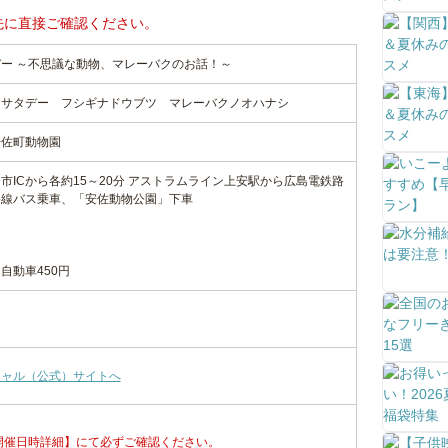
先に直接ご確認ください。
ー ～不思議な動物、マレーバクのお話！～
シサタデー フシギナドウブツ マレーバクノオハナシ
安佐町動物園
日市ICから各約15～20分 アストラムライン上安駅から広島電鉄路
路線バス乗車、「安佐動物公園」下車
自動車450円
シャル（公式）サイトへ
開催日時詳細】にて必ずご確認ください。