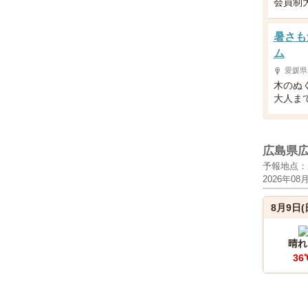
会員制
暑さも
ム
愛媛県
木のぬ
大人ま
広島県
予報地点：
2026年08
8月9日(
晴れ
36