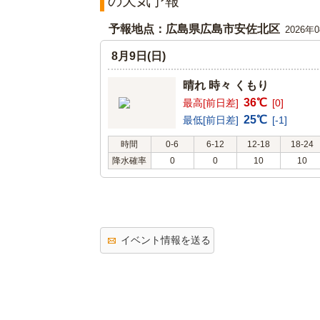
の天気予報
予報地点：広島県広島市安佐北区
2026年
8月9日(日)
晴れ 時々 くもり
36℃
最高[前日差]
[0]
25℃
最低[前日差]
[-1]
時間
0-6
6-12
12-18
18-24
降水確率
0
0
10
10
イベント情報を送る