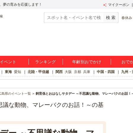
、夢の育みを応援します！
マイクーポン
春休み
イベント
ランキング
年齢別おでかけ
おで
東海
愛知
北陸・甲信越
関西
大阪
京都
兵庫
中国・四国
九州・
広島県のイベント一覧
飼育係とおはなしサタデー ～不思議な動物、マレーバクのお話！
思議な動物、マレーバクのお話！～の基