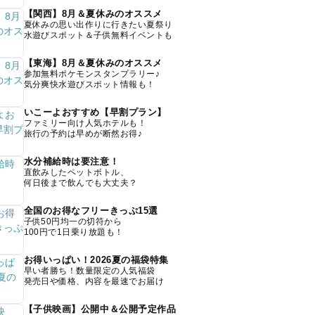
【関西】8月＆夏休みのオススメ
夏休みの思い出作りに行きたい夏祭り
水遊びスポット＆子供無料イベントも
【東海】8月＆夏休みのオススメ
参加無料ポケモンスタンプラリー♪
気分爽快水遊びスポット情報も！
いこーよおすすめ【早割プラン】
ファミリー向け人気ホテルも！
旅行の予約は早めが断然お得♪
水分補給時は要注意！
直飲みしたペットボトル、
何日後まで飲んでも大丈夫？
全国のお得なフリーきっぷ15選
子供50円均一の切符から
100円で1日乗り放題も！
お得いっぱい！2026夏の福袋特集
早い者勝ち！数量限定の人気福袋
発売日や価格、内容を最速でお届け
【子供映画】公開中＆公開予定作品