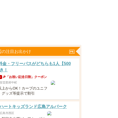
辺の注目お出かけ
分料金・フリーパスがどちらも1人【500
き！
🎉「お祝い記念日割」クーポン
ン
安芸郡府中町
以上からOK！カープのユニフ
・グッズ等提示で割引
ハートキッズランド広島アルパーク
広島市西区