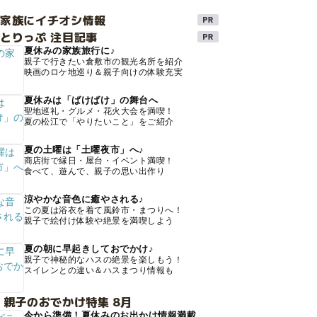
け家族にイチオシ情報
とりっぷ 注目記事
夏休みの家族旅行に♪
親子で行きたい倉敷市の観光名所を紹介
映画のロケ地巡り＆親子向けの体験充実
夏休みは「ばけばけ」の舞台へ
聖地巡礼・グルメ・花火大会を満喫！
夏の松江で「やりたいこと」をご紹介
夏の土曜は「土曜夜市」へ♪
商店街で縁日・屋台・イベント満喫！
食べて、遊んで、親子の思い出作り
涼やかな音色に癒やされる♪
この夏は浴衣を着て風鈴市・まつりへ！
親子で絵付け体験や絶景を満喫しよう
夏の朝に早起きしておでかけ♪
親子で神秘的なハスの絶景を楽しもう！
スイレンとの違い＆ハスまつり情報も
 親子のおでかけ特集 8月
今から準備！夏休みのお出かけ情報満載