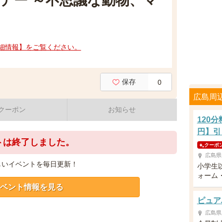
デー ～不思議な動物、マ
細情報】をご覧ください。
保存
0
広島周
クーポン
お知らせ
120
円】引
トは終了しました。
クーポ
広島県
しいイベントを毎日更新！
小学生
ォーム
ベント情報を見る
ピュア
広島県