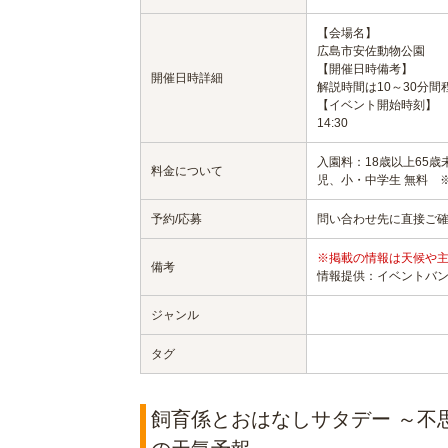
【会場名】
広島市安佐動物公園
【開催日時備考】
開催日時詳細
解説時間は10～30分
【イベント開始時刻】
14:30
入園料：18歳以上65歳未
料金について
児、小・中学生 無料 
予約/応募
問い合わせ先に直接ご
※掲載の情報は天候や
備考
情報提供：イベントバ
ジャンル
タグ
飼育係とおはなしサタデー ～不