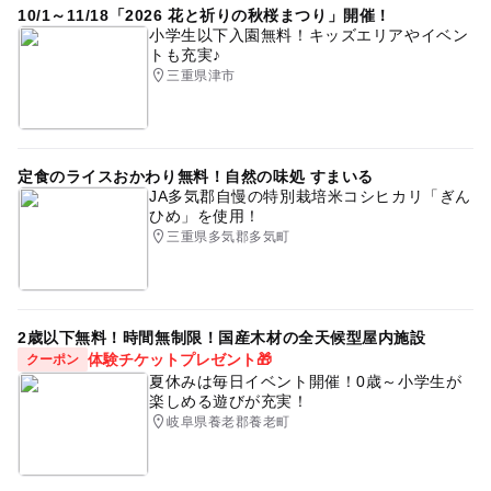
10/1～11/18「2026 花と祈りの秋桜まつり」開催！
小学生以下入園無料！キッズエリアやイベン
トも充実♪
三重県津市
定食のライスおかわり無料！自然の味処 すまいる
JA多気郡自慢の特別栽培米コシヒカリ「ぎん
ひめ」を使用！
三重県多気郡多気町
2歳以下無料！時間無制限！国産木材の全天候型屋内施設
体験チケットプレゼント🎁
クーポン
夏休みは毎日イベント開催！0歳～小学生が
楽しめる遊びが充実！
岐阜県養老郡養老町