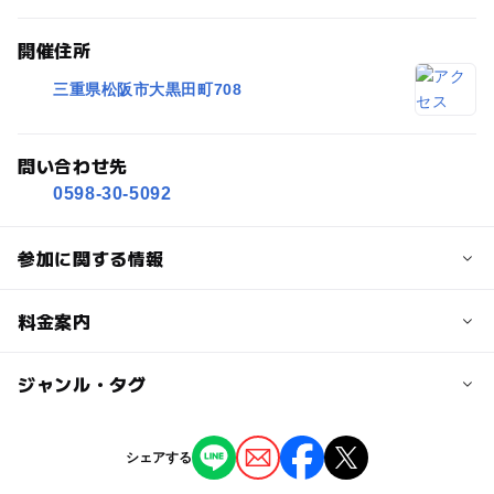
開催住所
三重県松阪市大黒田町708
問い合わせ先
0598-30-5092
参加に関する情報
定員
料金案内
10人
子供の料金
ジャンル・タグ
定員詳細
無料
各クラス5名～10名
ジャンル
シェアする
スポーツ