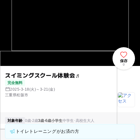
保存
0
スイミングスクール体験会♬
完全無料
2025-3-18(火)～3-21(金)
三重県松阪市
対象年齢
0歳-2歳
3歳-6歳
小学生
中学生･高校生
大人
トイレトレーニングがお済の方