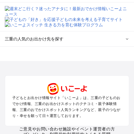
三重の人気のお出かけ先を探す
三重のエリアからプール子ども連れのお出かけスポット
を探す
桑名・長島・四日市・湯の山・鈴鹿のプールお出かけ
津・松阪・久居のプールお出かけ
伊賀・上野・名張のプールお出かけ
志摩・南伊勢のプールお出かけ
伊勢・二見のプールお出かけ
子どもとお出かけ情報サイト「いこーよ」は、三重の子どものお
熊野・尾鷲・紀伊長島のプールお出かけ
でかけ情報、三重のお出かけスポットのクチコミ・親子体験情
鳥羽市（菅島・答志島）のプールお出かけ
報、三重のおでかけスポット人気ランキングなど、親子のつなが
南鳥羽のプールお出かけ
り・幸せを願って日々運営しております。
ご意見やお問い合わせ
施設やイベント運営者の方
三重の定番お出かけスポット