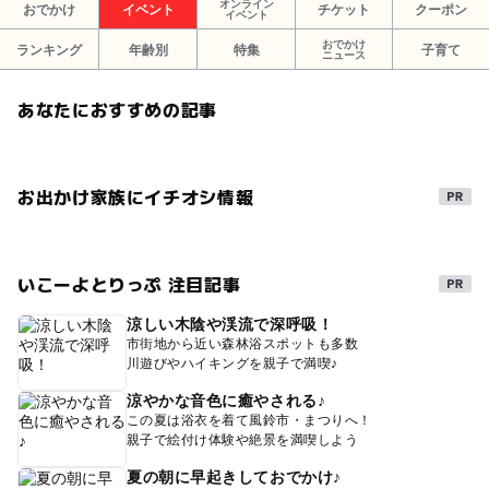
オンライン
おでかけ
イベント
チケット
クーポン
イベント
おでかけ
ランキング
年齢別
特集
子育て
ニュース
あなたにおすすめの記事
お出かけ家族にイチオシ情報
いこーよとりっぷ 注目記事
涼しい木陰や渓流で深呼吸！
市街地から近い森林浴スポットも多数
川遊びやハイキングを親子で満喫♪
涼やかな音色に癒やされる♪
この夏は浴衣を着て風鈴市・まつりへ！
親子で絵付け体験や絶景を満喫しよう
夏の朝に早起きしておでかけ♪