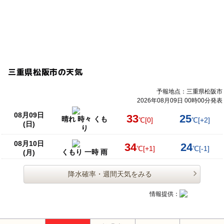
三重県松阪市の天気
予報地点：三重県松阪市
2026年08月09日 00時00分発表
08月09日
33
25
晴れ 時々 くも
℃
[0]
℃
[+2]
(日)
り
08月10日
34
24
℃
[+1]
℃
[-1]
くもり 一時 雨
(月)
降水確率・週間天気をみる
情報提供：