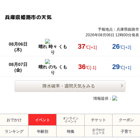
兵庫県姫路市の天気
予報地点：兵庫県姫路市
2026年08月06日 12時00分発表
08月06日
37
26
晴れ 時々 くも
℃
[+1]
℃
[+2]
(木)
り
08月07日
36
29
晴れ のち くも
℃
[-1]
℃
[+1]
(金)
り
降水確率・週間天気をみる
情報提供：
オンライン
おでかけ
イベント
チケット
クーポン
イベント
おでかけ
ランキング
年齢別
特集
子育て
ニュース