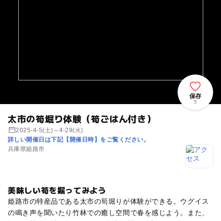
保存
5
太市の筍堀り体験（筍ごはん付き）
2025-4-5(土)～4-29(火)
詳しい開催日は下記【開催日時】をご覧ください。
兵庫県姫路市
美味しい筍を掘ってみよう
姫路市の特産品である太市の筍堀りが体験ができる。ウグイス
の鳴き声を聞いたり竹林での癒し空間で春を感じよう。また、