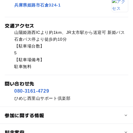
兵庫県姫路市石倉324-1
交通アクセス
山陽姫路西ICより約1km、JR太市駅から送迎可 新姫バス
石倉バス停より徒歩約10分
【駐車場台数】
5
【駐車場備考】
駐車無料
問い合わせ先
080-3161-4729
ひめじ西里山サポート倶楽部
参加に関する情報
予約/応募
料金案内