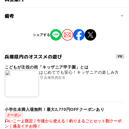
問い合わせ先に直接ご確認ください。
料金について
備考
参加料：1,000円/組、筍持ち帰り：400円/kg
※掲載の情報は天候や主催者側の都合などにより変更にな
シェアする
ることがあります。
情報提供：イベントバンク
兵庫県内のオススメの遊び
こどもが主役の街「キッザニア甲子園」とは
はじめてでも安心！キッザニアの楽しみ方
兵庫県西宮市
小学生未満入場無料！最大2,770円OFFクーポンあり
クーポン
🎣いこーよ限定｜午後から使える！釣りまるごとセット割クーポ
ン｜過去イチお得！