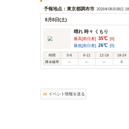
予報地点：東京都調布市
2026年08月08日 
8月8日(土)
晴れ 時々 くもり
35℃
最高[前日差]
[0]
26℃
最低[前日差]
[0]
時間
0-6
6-12
12-18
18-24
降水確率
---
---
---
0
イベント情報を送る