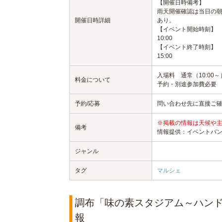
【開催日時備考】
雨天開催確認は当日の朝
開催日時詳細
あり。
【イベント開始時刻】
10:00
【イベント終了時刻】
15:00
入場料 通常（10:00～
料金について
予約・別途参加費必要
予約/応募
問い合わせ先に直接ご
※掲載の情報は天候や
備考
情報提供：イベントバ
ジャンル
タグ
マルシェ
調布「味の素スタジアム～ハンド
報