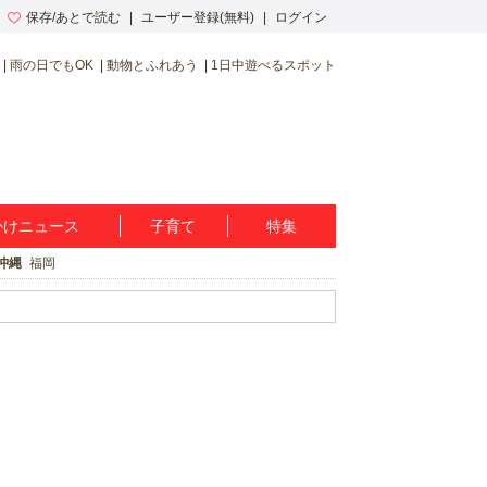
保存/あとで読む
ユーザー登録(無料)
ログイン
雨の日でもOK
動物とふれあう
1日中遊べるスポット
かけニュース
子育て
特集
沖縄
福岡