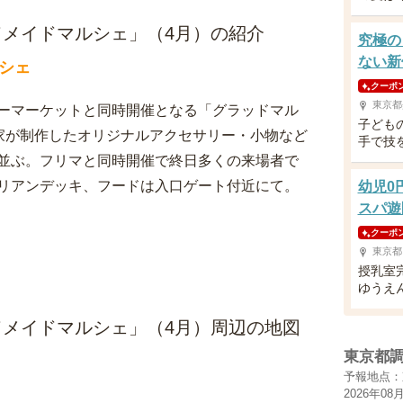
メイドマルシェ」（4月）の紹介
究極の
ない新
シェ
クーポ
東京都
ーマーケットと同時開催となる「グラッドマル
子ども
ド作家が制作したオリジナルアクセサリー・小物など
手で技
並ぶ。フリマと同時開催で終日多くの来場者で
リアンデッキ、フードは入口ゲート付近にて。
幼児0
スパ遊
クーポ
東京都
授乳室
ゆうえ
メイドマルシェ」（4月）周辺の地図
東京都
予報地点：
2026年08