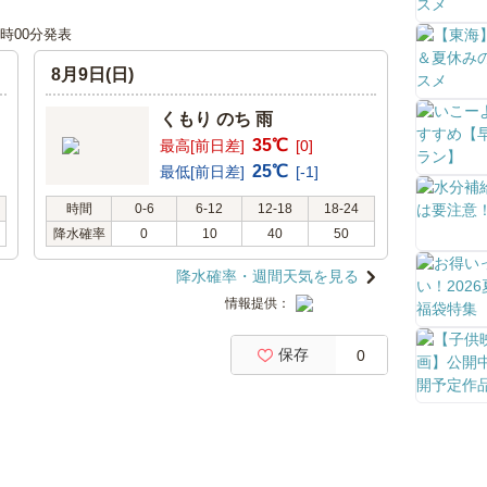
18時00分発表
8月9日(日)
くもり のち 雨
35℃
最高[前日差]
[0]
25℃
最低[前日差]
[-1]
時間
0-6
6-12
12-18
18-24
降水確率
0
10
40
50
降水確率・週間天気を見る
情報提供：
保存
0