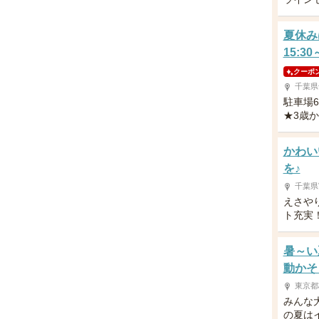
夏休み
15:3
クーポ
千葉県
駐車場
★3歳
かわい
を♪
千葉県
えさや
ト充実
暑～い
動かそ
東京都
みんな
の夏は