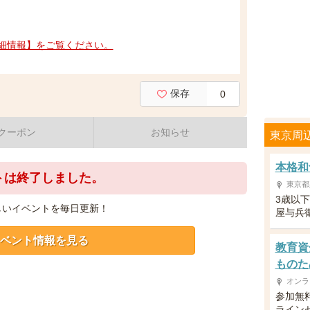
細情報】をご覧ください。
保存
0
クーポン
お知らせ
東京周
本格和
トは終了しました。
東京都
3歳以
しいイベントを毎日更新！
屋与兵
ベント情報を見る
教育資
ものた
オンラ
参加無
ライン