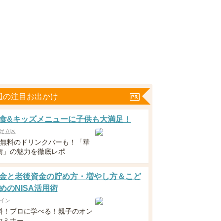
辺の注目お出かけ
食&キッズメニューに子供も大満足！
足立区
下無料のドリンクバーも！「華
衛」の魅力を徹底レポ
金と老後資金の貯め方・増やし方＆こど
めのNISA活用術
イン
料！プロに学べる！親子のオン
セミナー