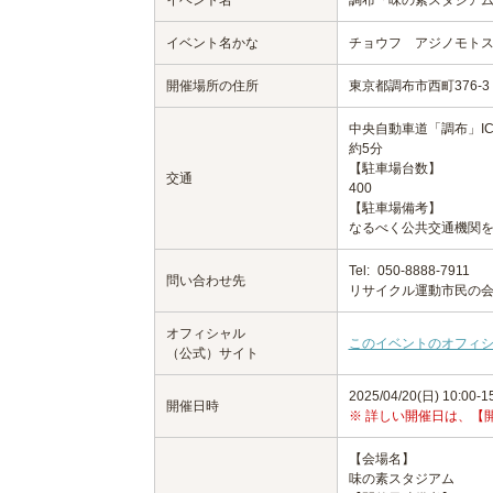
イベント名
調布「味の素スタジアム
イベント名かな
チョウフ アジノモトス
開催場所の住所
東京都調布市西町376-3
中央自動車道「調布」I
約5分
【駐車場台数】
交通
400
【駐車場備考】
なるべく公共交通機関を利
Tel:
050-8888-7911
問い合わせ先
リサイクル運動市民の
オフィシャル
このイベントのオフィ
（公式）サイト
2025/04/20(日) 10:00-1
開催日時
※ 詳しい開催日は、【
【会場名】
味の素スタジアム