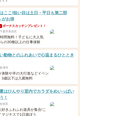
はここ!狙い目は土日・平日も第二部
0～がお得
ボーナスカッチンプレゼント！
ン
千葉市美浜区
6時間無料！子どもに大人気
からの30種以上の仕事体験
い動物とのふれあいで心温まるひととき
富津市
り体験や羊の大行進などイベン
！3歳以下は入園無料
夏はひんやり室内でカラダをめいっぱい
う！
杉並区
大好きふわふわ遊具が集合!こ
イマジナスで1日遊ぼう