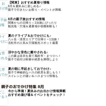
【関東】おすすめ夏祭り情報
8月＆夏休みに楽しめる♪
親子で行きたいお祭り・イベントが満載
8月の親子旅おすすめ情報
関東からの日帰り～1泊旅にぴったり
観光地・穴場＆避暑地や収穫体験も！
夏のドライブ＆おでかけにも♪
八ヶ岳・清里エリアで日帰り～1泊旅！
北杜市の人気＆穴場観光スポット厳選
涼やかな音色に癒やされる♪
この夏は浴衣を着て風鈴市・まつりへ！
親子で絵付け体験や絶景を満喫しよう
夏の朝に早起きしておでかけ♪
親子で神秘的なハスの絶景を楽しもう！
スイレンとの違い＆ハスまつり情報も
 親子のおでかけ特集 8月
今から準備！夏休みのお出かけ情報満載
おすすめ遊び場＆イベントをチェック！