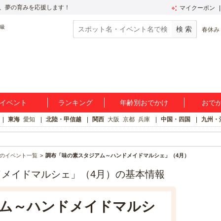
、夢の育みを応援します！
マイクーポン
春休み
イベント
ランキング
年齢別おでかけ
おで
東海
愛知
北陸・甲信越
関西
大阪
京都
兵庫
中国・四国
九州・
のイベント一覧
調布「味の素スタジアム～ハンドメイドマルシェ」（4月）
メイドマルシェ」（4月）の基本情報
ム～ハンドメイドマルシ