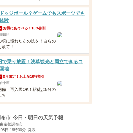
ドッジボール？ゲームでもスポーツでも
体験
お得にあそべる！10%割引
ン
墨田区
の頃に憧れたあの技を！自らの
を放て！
円で乗り放題！浅草観光と両立できるコ
園地
8月限定！お土産10%割引
ン
台東区
完備！再入園OK！駅徒歩5分の
んち
調布市
今日・明日の天気予報
東京都調布市
月08日 18時00分
発表