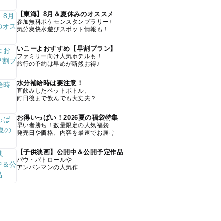
【東海】8月＆夏休みのオススメ
参加無料ポケモンスタンプラリー♪
気分爽快水遊びスポット情報も！
いこーよおすすめ【早割プラン】
ファミリー向け人気ホテルも！
旅行の予約は早めが断然お得♪
水分補給時は要注意！
直飲みしたペットボトル、
何日後まで飲んでも大丈夫？
お得いっぱい！2026夏の福袋特集
早い者勝ち！数量限定の人気福袋
発売日や価格、内容を最速でお届け
【子供映画】公開中＆公開予定作品
パウ・パトロールや
アンパンマンの人気作