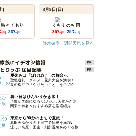
土)
8月9日(日)
 時々 くもり
くもり のち 雨
℃
26℃
35℃
25℃
[0]
[0]
[0]
[-1]
降水確率・週間天気を見る
け家族にイチオシ情報
とりっぷ 注目記事
夏休みは「ばけばけ」の舞台へ
聖地巡礼・グルメ・花火大会を満喫！
夏の松江で「やりたいこと」をご紹介
暑い日はひんやりかき氷！
子供が笑顔になる♪ふわふわ天然かき氷
関東の有名＆おすすめ店を厳選紹介
東京から90分のまちで夏旅！
真田氏ゆかりの上田市で観光を満喫♪
涼しい高原・国宝・別所温泉をめぐる旅