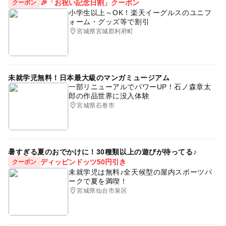
予約ページ
🎉「お祝い記念日割」クーポン
クーポン
小学生以上～OK！楽天イーグルスのユニフ
予約はこちらから
ォーム・グッズ等で割引
宮城県宮城郡利府町
未就学児無料！日本最大級のマンガミュージアム
一部リニューアルでパワーUP！石ノ森章太
郎の作品世界に没入体験
宮城県石巻市
暑すぎる夏のおでかけに！30種類以上の遊びが待ってる♪
ディッピンドッツ50円引き
クーポン
未就学児は無料♪全天候型の屋内スポーツパ
ークで夏を満喫！
宮城県仙台市泉区