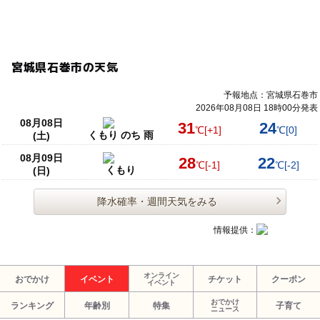
宮城県石巻市の天気
予報地点：宮城県石巻市
2026年08月08日 18時00分発表
08月08日
31
24
℃
[+1]
℃
[0]
くもり のち 雨
(土)
08月09日
28
22
℃
[-1]
℃
[-2]
くもり
(日)
降水確率・週間天気をみる
情報提供：
オンライン
おでかけ
イベント
チケット
クーポン
イベント
おでかけ
ランキング
年齢別
特集
子育て
ニュース