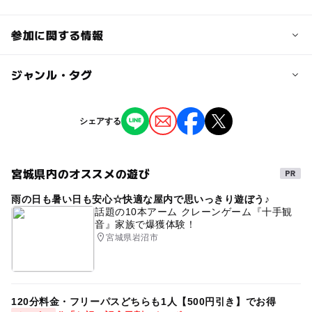
参加に関する情報
定員
ジャンル・タグ
15人
ジャンル
シェアする
対象年齢
自然体験
小学生
中学生･高校生
大人
宮城県内のオススメの遊び
タグ
予約/応募
雨の日も暑い日も安心☆快適な屋内で思いっきり遊ぼう♪
自然
自然観察
野外観察
観察会
海
予約必要
話題の10本アーム クレーンゲーム『十手観
音』家族で爆獲体験！
海の生き物
応募方法
宮城県岩沼市
このイベントの受付は終了しました。
120分料金・フリーパスどちらも1人【500円引き】でお得