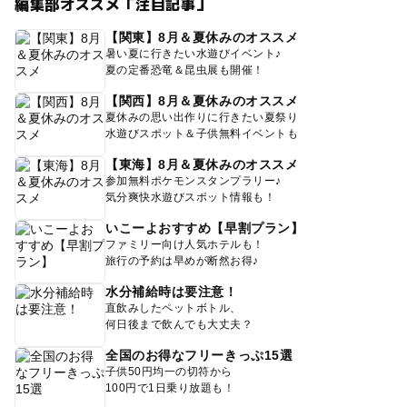
編集部オススメ「注目記事」
【関東】8月＆夏休みのオススメ
暑い夏に行きたい水遊びイベント♪
夏の定番恐竜＆昆虫展も開催！
【関西】8月＆夏休みのオススメ
夏休みの思い出作りに行きたい夏祭り
水遊びスポット＆子供無料イベントも
【東海】8月＆夏休みのオススメ
参加無料ポケモンスタンプラリー♪
気分爽快水遊びスポット情報も！
いこーよおすすめ【早割プラン】
ファミリー向け人気ホテルも！
旅行の予約は早めが断然お得♪
水分補給時は要注意！
直飲みしたペットボトル、
何日後まで飲んでも大丈夫？
全国のお得なフリーきっぷ15選
子供50円均一の切符から
100円で1日乗り放題も！