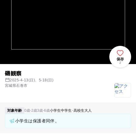
保存
2
磯観察
2025-4-13(日)、5-18(日)
宮城県石巻市
対象年齢
0歳-2歳
3歳-6歳
小学生
中学生･高校生
大人
小学生は保護者同伴。