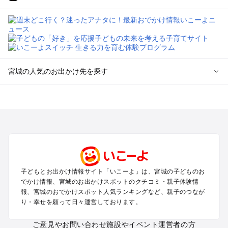
宮城の人気のお出かけ先を探す
宮城のエリアからプール子ども連れのお出かけスポット
を探す
仙台（秋保温泉）周辺・名取・岩沼のプールお出かけ
松島・塩竈のプールお出かけ
鳴子・大崎のプールお出かけ
蔵王・白石のプールお出かけ
石巻・気仙沼のプールお出かけ
子どもとお出かけ情報サイト「いこーよ」は、宮城の子どものお
栗原・登米のプールお出かけ
でかけ情報、宮城のお出かけスポットのクチコミ・親子体験情
報、宮城のおでかけスポット人気ランキングなど、親子のつなが
宮城の定番お出かけスポット
り・幸せを願って日々運営しております。
宮城の遊園地
ご意見やお問い合わせ
施設やイベント運営者の方
宮城の動物園