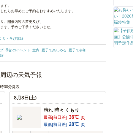
います。
ましたらお早めにご予約をおすすめいたします。
より、開催内容の変更及び、
います。予めご了承くださいませ。
くり・学び体験
プ
季節のイベント
室内
親子で楽しめる
親子で参加
体験
ト周辺の天気予報
06時00分発表
8月8日(土)
晴れ 時々 くもり
36℃
最高[前日差]
[0]
28℃
最低[前日差]
[0]