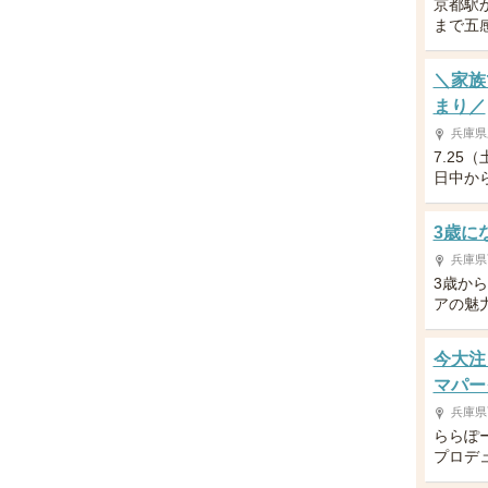
京都駅
まで五
＼家族
まり／
兵庫県
7.25
日中か
3歳に
兵庫県
3歳か
アの魅
今大注
マパー
兵庫県
ららぽ
プロデ