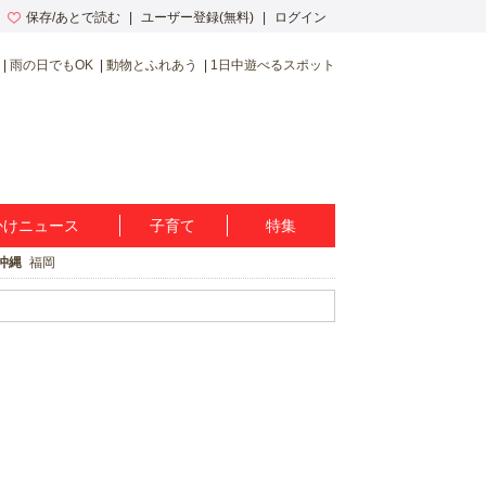
保存/あとで読む
ユーザー登録(無料)
ログイン
雨の日でもOK
動物とふれあう
1日中遊べるスポット
かけニュース
子育て
特集
沖縄
福岡