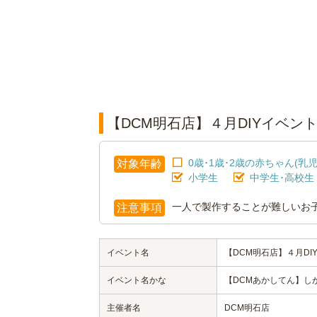
【DCM明石店】４月DIYイベン
0歳･1歳･2歳の赤ちゃん(乳児
対象年齢
小学生
中学生･高校生
一人で製作することが難しいお
注意事項
イベント名
【DCM明石店】４月DI
イベント名かな
【DCMあかしてん】しが
主催者名
DCM明石店