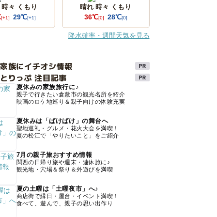
 時々 くもり
晴れ 時々 くもり
℃
29℃
36℃
28℃
[+1]
[+1]
[0]
[0]
降水確率・週間天気を見る
け家族にイチオシ情報
とりっぷ 注目記事
夏休みの家族旅行に♪
親子で行きたい倉敷市の観光名所を紹介
映画のロケ地巡り＆親子向けの体験充実
夏休みは「ばけばけ」の舞台へ
聖地巡礼・グルメ・花火大会を満喫！
夏の松江で「やりたいこと」をご紹介
7月の親子旅おすすめ情報
関西の日帰り旅や週末・連休旅に♪
観光地・穴場＆祭り＆外遊びを満喫
夏の土曜は「土曜夜市」へ♪
商店街で縁日・屋台・イベント満喫！
食べて、遊んで、親子の思い出作り