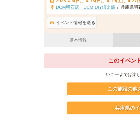
2025-4-6(日)、4-13(日)、4-19(土)、4-27(
DCM明石店 DCM DIY倶楽部
/
兵庫県明
イベント情報を送る
基本情報
このイベン
いこーよでは楽
この施設の他
兵庫県のイ