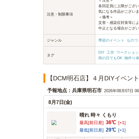
＜注意＞
各回定員に上限がござ
気になる作品がござい
注意・制限事項
＜備考＞
災害・感染症対策等に
中止となる場合がござ
ジャンル
季節のイベント
ものづ
DIY
工作
ワークショッ
タグ
雨の日でもOK
物作り
【DCM明石店】４月DIYイベン
予報地点：兵庫県明石市
2026年08月07日 
8月7日(金)
晴れ 時々 くもり
36℃
最高[前日差]
[+1]
29℃
最低[前日差]
[+1]