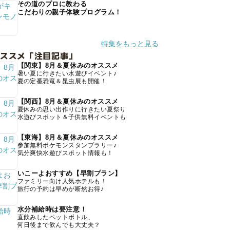
その道のプロに教わる
こだわりの親子体験プログラム！
特集をもっと見る
オススメ「注目記事」
【関東】8月＆夏休みのオススメ
暑い夏に行きたい水遊びイベント♪
夏の定番恐竜＆昆虫展も開催！
【関西】8月＆夏休みのオススメ
夏休みの思い出作りに行きたい夏祭り
水遊びスポット＆子供無料イベントも
【東海】8月＆夏休みのオススメ
参加無料ポケモンスタンプラリー♪
気分爽快水遊びスポット情報も！
いこーよおすすめ【早割プラン】
ファミリー向け人気ホテルも！
旅行の予約は早めが断然お得♪
水分補給時は要注意！
直飲みしたペットボトル、
何日後まで飲んでも大丈夫？