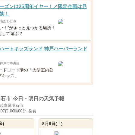
ーズンは25周年イヤー！／限定企画は見
禁！
南あわじ市
たい！”がきっと見つかる場所！
何して遊ぶ？
ハートキッズランド 神戸ハーバーランド
神戸市中央区
フードコート隣の「大型室内公
アキッズ」
明石市
今日・明日の天気予報
兵庫県明石市
月07日 06時00分
発表
金)
8月8日(土)