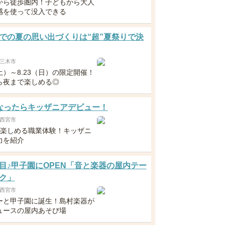
から徒歩圏内！子どもから大人
感を使って没入できる
での夏の思い出づくりは“超”夏祭りで決
三木市
（土）～8.23（日）の限定開催！
ら夜まで楽しめる◎
なったらキッザニアデビュー！
西宮市
ら楽しめる職業体験！キッザニ
力を紹介
目♪甲子園にOPEN「音と楽器の屋内テー
ク」
西宮市
ーと甲子園に誕生！島村楽器が
ュースの屋内あそび場