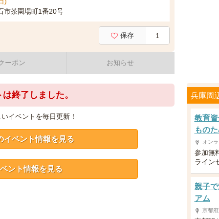
日)
石市茶園場町1番20号
保存
1
クーポン
お知らせ
トは終了しました。
兵庫周
しいイベントを毎日更新！
教育資
ものた
のイベント情報を見る
オンラ
参加無
ライン
ベント情報を見る
親子で
アム
京都府