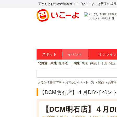
子どもとお出かけ情報サイト「いこーよ」は親子の成長
スポット
101,131件
スポット
イベント
オンライン
北海道・東北
北海道
関東
東京
神奈川
千葉
埼玉
おでかけ情報TOP
おでかけイベント一覧
関西
兵庫県
【DCM明石店】４月DIYイベン
【DCM明石店】４月D