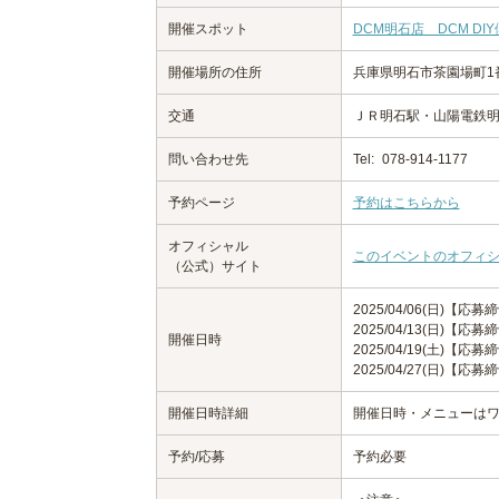
開催スポット
DCM明石店 DCM DI
開催場所の住所
兵庫県明石市茶園場町1
交通
ＪＲ明石駅・山陽電鉄明
問い合わせ先
Tel:
078-914-1177
予約ページ
予約はこちらから
オフィシャル
このイベントのオフィ
（公式）サイト
2025/04/06(日)【応募締切
2025/04/13(日)【応募締切
開催日時
2025/04/19(土)【応募締切
2025/04/27(日)【応募締切
開催日時詳細
開催日時・メニューは
予約/応募
予約必要