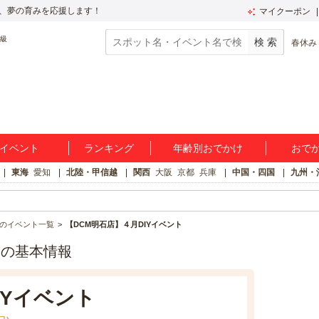
、夢の育みを応援します！
マイクーポン
春休み
イベント
ランキング
年齢別おでかけ
おで
東海
愛知
北陸・甲信越
関西
大阪
京都
兵庫
中国・四国
九州・
のイベント一覧
【DCM明石店】４月DIYイベント
トの基本情報
IYイベント