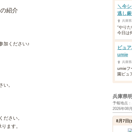
＼今シ
トの紹介
逃し厳
兵庫県
“やり
今日は
参加ください♪
ピュア
umie
兵庫県
umie
園ピュ
さい。
兵庫県
予報地点：
2026年08
ください。
8月7日(
承ります。