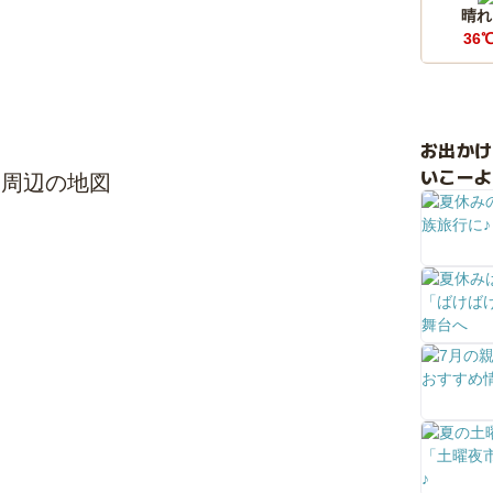
晴れ
36
お出か
いこーよ
ト周辺の地図