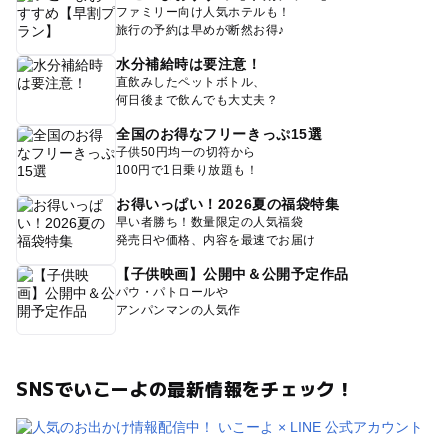
ファミリー向け人気ホテルも！
旅行の予約は早めが断然お得♪
水分補給時は要注意！
直飲みしたペットボトル、
何日後まで飲んでも大丈夫？
全国のお得なフリーきっぷ15選
子供50円均一の切符から
100円で1日乗り放題も！
お得いっぱい！2026夏の福袋特集
早い者勝ち！数量限定の人気福袋
発売日や価格、内容を最速でお届け
【子供映画】公開中＆公開予定作品
パウ・パトロールや
アンパンマンの人気作
SNSでいこーよの最新情報をチェック！