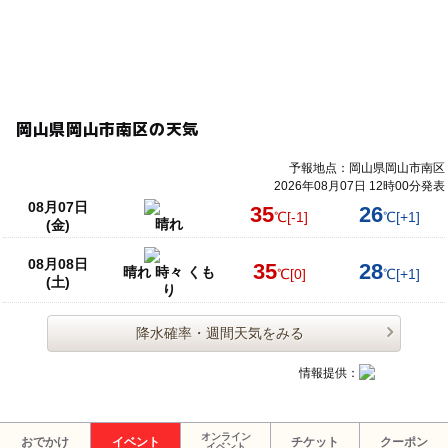
予約ページ
予約はこちらから
岡山県岡山市南区の天気
予報地点：岡山県岡山市南区
2026年08月07日 12時00分発表
08月07日
35
26
℃
[-1]
℃
[+1]
晴れ
(金)
08月08日
35
28
晴れ 時々 くも
℃
[0]
℃
[+1]
(土)
り
降水確率・週間天気をみる
情報提供：
オンライン
おでかけ
イベント
チケット
クーポン
イベント