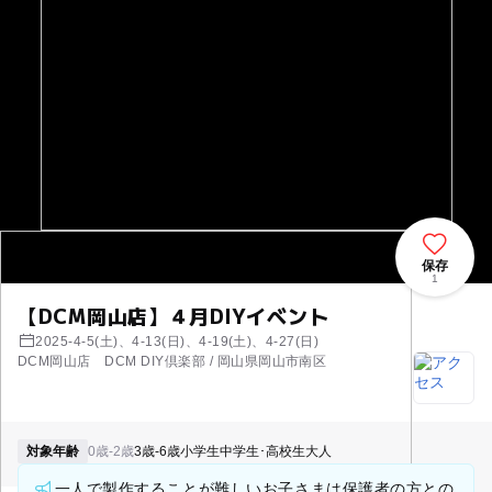
保存
1
【DCM岡山店】４月DIYイベント
2025-4-5(土)、4-13(日)、4-19(土)、4-27(日)
DCM岡山店 DCM DIY倶楽部 / 岡山県岡山市南区
対象年齢
0歳-2歳
3歳-6歳
小学生
中学生･高校生
大人
一人で製作することが難しいお子さまは保護者の方との