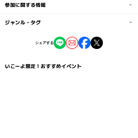
参加に関する情報
対象年齢
ジャンル・タグ
3歳･4歳･5歳･6歳(幼児)
小学生
中学生･高校生
大人
ジャンル
シェアする
予約/応募
季節のイベント
ものづくり・学び体験
予約必要
いこーよ限定！おすすめイベント
タグ
注意・制限事項
DIY
工作
ワークショップ
季節のイベント
＜注意＞
各回定員に上限がございます。
室内
親子で楽しめる
親子で参加
雨の日でもOK
気になる作品がございましたらお早めにご予約をおすすめ
物作り体験
いたします。
＜備考＞
災害・感染症対策等により、開催内容の変更及び、
中止となる場合がございます。予めご了承くださいませ。